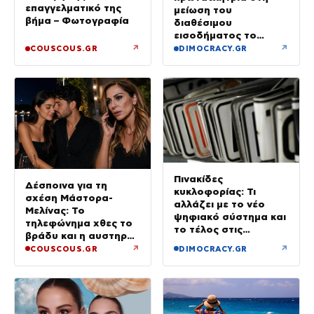
επαγγελματικό της
μείωση του
βήμα – Φωτογραφία
διαθέσιμου
εισοδήματος το
πρώτο τρίμηνο του
↗
↗
COUSCOUS.GR
DIMOCRACY.GR
2026
Πινακίδες
Δέσποινα για τη
κυκλοφορίας: Τι
σχέση Μάστορα-
αλλάζει με το νέο
Μελίνας: Το
ψηφιακό σύστημα και
τηλεφώνημα χθες το
το τέλος στις
βράδυ και η αυστηρή
καθυστερήσεις
προειδοποίηση
↗
↗
COUSCOUS.GR
DIMOCRACY.GR