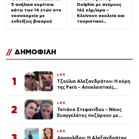
5 ανήλικα κορίτσια
Dolphin με ανέμους
κάτω των 14 ετών στο
162 χλμ/ώρα –
νοσοκομείο με
Κλείνουν σχολεία και
ενδείξεις βιασμού
τουριστικοί
προορισμοί
//
ΔΗΜΟΦΙΛΗ
LIFE
1
Τζούλια Αλεξανδράτου: Η κόρη
της Paris – Αποκλειστικές
φωτογραφίες
LIFE
2
Τατιάνα Στεφανίδου – Νίκος
Ευαγγελάτος ποζάρουν με
μαγιό σε παραλία στην
Κεφαλονιά
LIFE
3
Δημουλίδου: Η Αλεξανδράτου