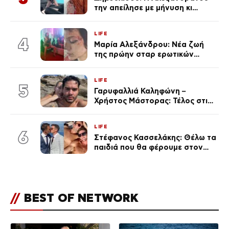
την απείλησε με μήνυση κι
εκείνη απαντά – «Δεν σε
αναγνώρισα, όταν κατάλαβα
LIFE
ποια είσαι σοκαρίστικα»
4
Μαρία Αλεξάνδρου: Νέα ζωή
της πρώην σταρ ερωτικών
ταινιών, μητέρα ενός παιδιού με
σύντροφο επιχειρηματία
LIFE
(Φωτογραφίες)
5
Γαρυφαλλιά Καληφώνη –
Χρήστος Μάστορας: Τέλος στις
φήμες χωρισμού, όλη η αλήθεια
για τη σχέση τους
LIFE
6
Στέφανος Κασσελάκης: Θέλω τα
παιδιά που θα φέρουμε στον
κόσμο να… – Αποκάλυψη για την
οικογένεια με τον Τάιλερ
//
BEST OF NETWORK