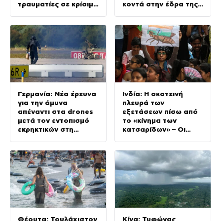
τραυματίες σε κρίσιμη
κοντά στην έδρα της
κατάσταση
FSB, 13 τραυματίες
Γερμανία: Νέα έρευνα
Ινδία: Η σκοτεινή
για την άμυνα
πλευρά των
απέναντι στα drones
εξετάσεων πίσω από
μετά τον εντοπισμό
το «κίνημα των
εκρηκτικών στη
κατσαρίδων» – Οι
Λειψία
οικογένειες μαθητών
ζητούν δικαιοσύνη
Θέουτα: Τουλάχιστον
Κίνα: Τυφώνας