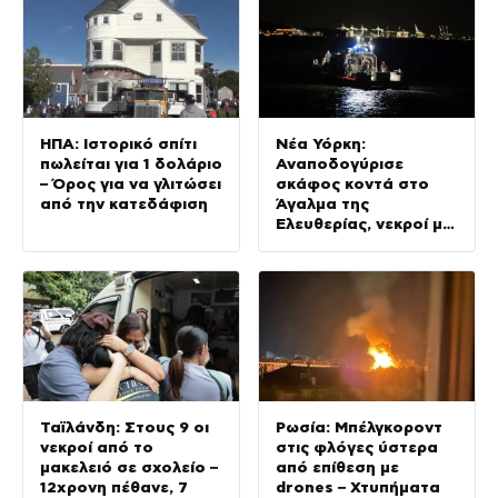
ΗΠΑ: Ιστορικό σπίτι
Νέα Υόρκη:
πωλείται για 1 δολάριο
Αναποδογύρισε
– Όρος για να γλιτώσει
σκάφος κοντά στο
από την κατεδάφιση
Άγαλμα της
Ελευθερίας, νεκροί μία
γυναίκα και ένα
βρέφος 5 μηνών
Ταϊλάνδη: Στους 9 οι
Ρωσία: Μπέλγκοροντ
νεκροί από το
στις φλόγες ύστερα
μακελειό σε σχολείο –
από επίθεση με
12χρονη πέθανε, 7
drones – Χτυπήματα