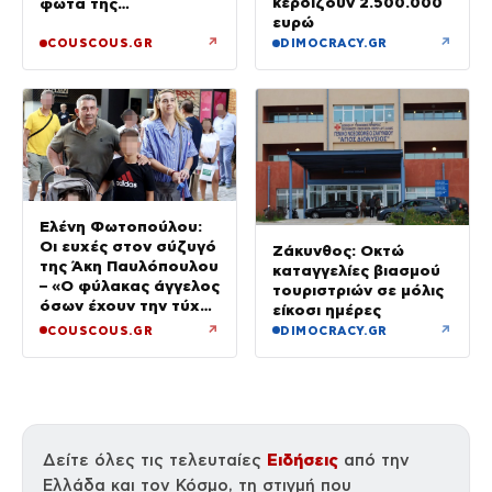
κερδίζουν 2.500.000
φώτα της
ευρώ
δημοσιότητας
↗
↗
COUSCOUS.GR
DIMOCRACY.GR
Ελένη Φωτοπούλου:
Οι ευχές στον σύζυγό
Ζάκυνθος: Οκτώ
της Άκη Παυλόπουλου
καταγγελίες βιασμού
– «Ο φύλακας άγγελος
τουριστριών σε μόλις
όσων έχουν την τύχη
είκοσι ημέρες
να βρίσκονται κοντά
↗
↗
COUSCOUS.GR
DIMOCRACY.GR
του»
Ειδήσεις
Δείτε όλες τις τελευταίες
από την
Ελλάδα και τον Κόσμο, τη στιγμή που