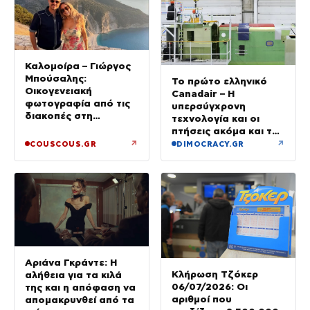
Καλομοίρα – Γιώργος
Μπούσαλης:
Το πρώτο ελληνικό
Οικογενειακή
Canadair – Η
φωτογραφία από τις
υπερσύγχρονη
διακοπές στη
τεχνολογία και οι
Σαντορίνη με τα τρία
πτήσεις ακόμα και τη
τους παιδιά
νύχτα – βίντεο
↗
↗
COUSCOUS.GR
DIMOCRACY.GR
Αριάνα Γκράντε: Η
Κλήρωση Τζόκερ
αλήθεια για τα κιλά
06/07/2026: Οι
της και η απόφαση να
αριθμοί που
απομακρυνθεί από τα