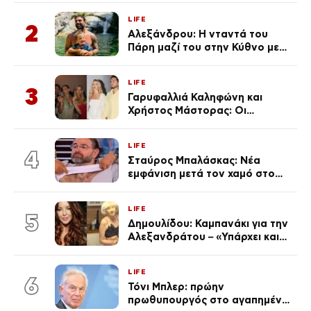
από την επέτειο θανάτου της
LIFE
Λένας
2
Αλεξάνδρου: Η νταντά του
Πάρη μαζί του στην Κύθνο με
τον μικρό και την Ελληνίδου
(Φωτογραφίες)
LIFE
3
Γαρυφαλλιά Καληφώνη και
Χρήστος Μάστορας: Οι
χωριστές διακοπές και η
επέτειος που φέτος πέρασε
LIFE
απαρατήρητη
4
Σταύρος Μπαλάσκας: Νέα
εμφάνιση μετά τον χαμό στο
«Πρωινό» (Φωτογραφία)
LIFE
5
Δημουλίδου: Καμπανάκι για την
Αλεξανδράτου – «Υπάρχει και
ένα μικρό παιδί πίσω που
χρειάζεται τη μάνα του»
LIFE
6
Τόνι Μπλερ: πρώην
πρωθυπουργός στο αγαπημένο