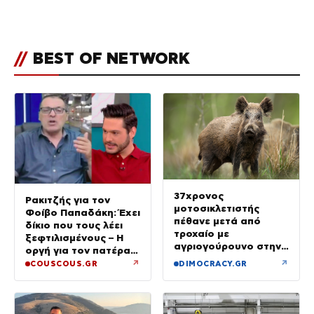
του Πόρτο Χέλι
//
BEST OF NETWORK
37χρονος
Ρακιτζής για τον
μοτοσικλετιστής
Φοίβο Παπαδάκη: Έχει
πέθανε μετά από
δίκιο που τους λέει
τροχαίο με
ξεφτιλισμένους – Η
αγριογούρουνο στην
οργή για τον πατέρα
Εύβοια
του
↗
↗
COUSCOUS.GR
DIMOCRACY.GR