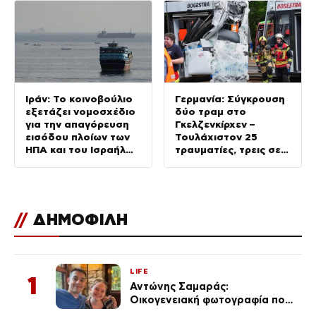
Ιράν: Το κοινοβούλιο
Γερμανία: Σύγκρουση
εξετάζει νομοσχέδιο
δύο τραμ στο
για την απαγόρευση
Γκελζενκίρχεν –
εισόδου πλοίων των
Τουλάχιστον 25
ΗΠΑ και του Ισραήλ
τραυματίες, τρεις σε
στα Στενά του
κρίσιμη κατάσταση
Ορμούζ
//
ΔΗΜΟΦΙΛΗ
LIFE
1
Αντώνης Σαμαράς:
Οικογενειακή φωτογραφία που
ανάρτησε ο γιος του λίγο πριν