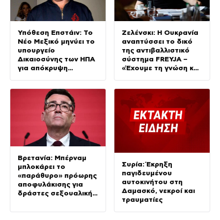
Υπόθεση Επστάιν: Το
Ζελένσκι: Η Ουκρανία
Νέο Μεξικό μηνύει το
αναπτύσσει το δικό
υπουργείο
της αντιβαλλιστικό
Δικαιοσύνης των ΗΠΑ
σύστημα FREYJA –
για απόκρυψη
«Έχουμε τη γνώση και
στοιχείων και
τις δυνατότητες»
μπλοκάρισμα της
έρευνας
Βρετανία: Μπέρναμ
Συρία: Έκρηξη
μπλοκάρει το
παγιδευμένου
«παράθυρο» πρόωρης
αυτοκινήτου στη
αποφυλάκισης για
Δαμασκό, νεκροί και
δράστες σεξουαλικής
τραυματίες
εκμετάλλευσης
παιδιών