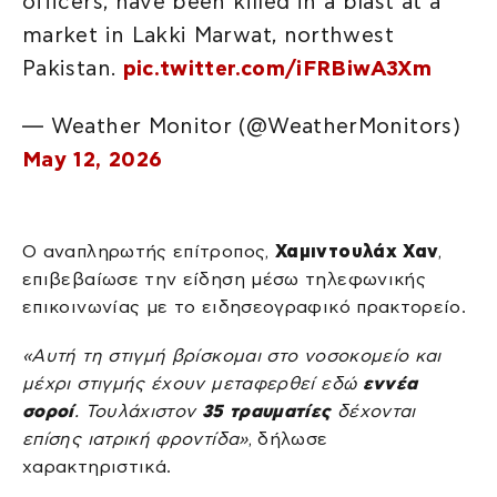
officers, have been killed in a blast at a
market in Lakki Marwat, northwest
Pakistan.
pic.twitter.com/iFRBiwA3Xm
— Weather Monitor (@WeatherMonitors)
May 12, 2026
Ο αναπληρωτής επίτροπος,
Χαμιντουλάχ Χαν
,
επιβεβαίωσε την είδηση μέσω τηλεφωνικής
επικοινωνίας με το ειδησεογραφικό πρακτορείο.
«Αυτή τη στιγμή βρίσκομαι στο νοσοκομείο και
μέχρι στιγμής έχουν μεταφερθεί εδώ
εννέα
σοροί
. Τουλάχιστον
35 τραυματίες
δέχονται
επίσης ιατρική φροντίδα»
, δήλωσε
χαρακτηριστικά.