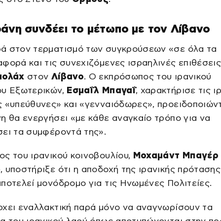
άνη συνδέει το μέτωπο με τον Λίβανο
ά στον τερματισμό των συγκρούσεων «σε όλα τα
φορά και τις συνεχιζόμενες ισραηλινές επιθέσεις
πολάχ
στον
Λίβανο
. Ο εκπρόσωπος του ιρανικού
ου Εξωτερικών,
Εσμαΐλ Μπαγαΐ
, χαρακτήρισε τις ι
 «υπεύθυνες» και «γενναιόδωρες», προειδοποιώντ
η θα ενεργήσει «με κάθε αναγκαίο τρόπο για να
σει τα συμφέροντά της».
ς του ιρανικού κοινοβουλίου,
Μοχαμάντ Μπαγέρ
φ
, υποστήριξε ότι η αποδοχή της ιρανικής πρότασης
ποτελεί μονόδρομο για τις Ηνωμένες Πολιτείες.
ρχει εναλλακτική παρά μόνο να αναγνωρίσουν τα
τα του ιρανικού λαού όπως αποτυπώνονται στην π