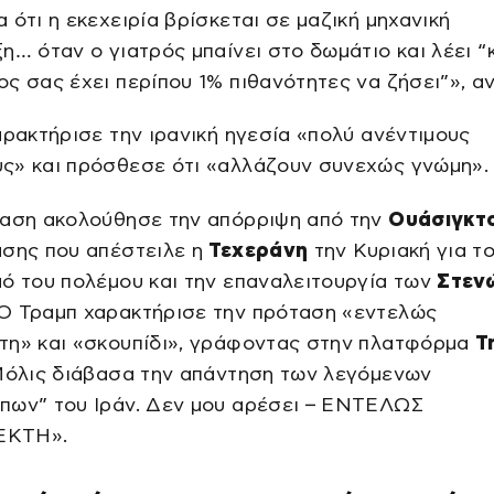
 ότι η εκεχειρία βρίσκεται σε μαζική μηχανική
η… όταν ο γιατρός μπαίνει στο δωμάτιο και λέει “κ
ς σας έχει περίπου 1% πιθανότητες να ζήσει”», α
αρακτήρισε την ιρανική ηγεσία «πολύ ανέντιμους
ς» και πρόσθεσε ότι «αλλάζουν συνεχώς γνώμη».
ταση ακολούθησε την απόρριψη από την
Ουάσιγκτ
ασης που απέστειλε η
Τεχεράνη
την Κυριακή για τ
ό του πολέμου και την επαναλειτουργία των
Στεν
 Ο Τραμπ χαρακτήρισε την πρόταση «εντελώς
τη» και «σκουπίδι», γράφοντας στην πλατφόρμα
T
Μόλις διάβασα την απάντηση των λεγόμενων
πων” του Ιράν. Δεν μου αρέσει – ΕΝΤΕΛΩΣ
ΚΤΗ».