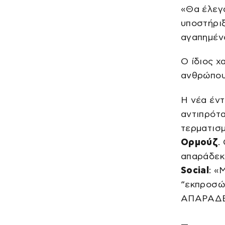
«Θα έλεγα
υποστήριξ
αγαπημένο
Ο ίδιος χ
ανθρώπου
Η νέα έν
αντιπρότ
τερματισμ
Ορμούζ
.
απαράδεκ
Social
: «
“εκπροσώ
ΑΠΑΡΑΔΕ