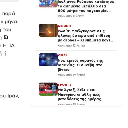
Ιουλιάννα Ρούσσου κατέκτησε
το ασημένιο μετάλλιο στα
800 μέτρα του παγκοσμίου
, παρά
πρωταθλήματος Κ20
πριν από 11 λεπτά
ν μήνα.
ΔΙΕΘΝΗ
η του
Ρωσία: Μπέλγκοροντ στις
φλόγες ύστερα από επίθεση
τη
Σι
με drones – Χτυπήματα κοντά
οι ΗΠΑ
στην έδρα της FSB, 13
πριν από 12 λεπτά
τραυματίες
ή ή
VIRAL
Νυχτερινός ουρανός της
Ιαπωνίας: τι συνέβη στο
βίντεο
πριν από 19 λεπτά
SPORTS
Με Άγιαξ, Σέλτικ και
Μπενφίκα οι αθλητικές
ου Ιράν,
μεταδόσεις της ημέρας
πριν από 19 λεπτά
ΟΙΚΟΝΟΜΙΑ
Συντάξεις Σεπτεμβρίου 2026:
ημερομηνίες καταβολής