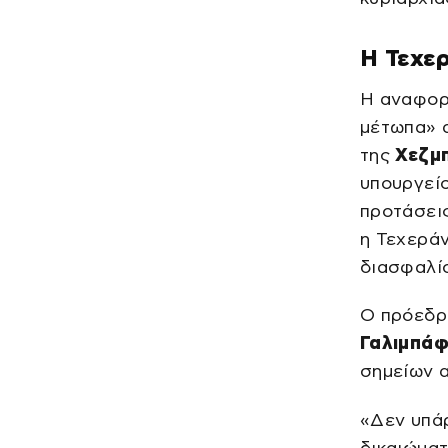
Η Τεχερ
Η αναφορ
μέτωπα» α
της
Χεζμ
υπουργεί
προτάσεις
η Τεχεράν
διασφαλί
Ο πρόεδρο
Γαλιμπά
σημείων α
«Δεν υπά
δικαιώμα