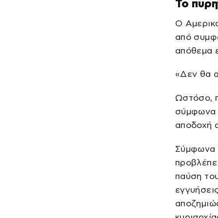
Το πυρη
Ο Αμερικ
από συμφ
απόθεμα 
«Δεν θα α
Ωστόσο, π
σύμφωνα μ
αποδοχή 
Σύμφωνα μ
προβλέπει
παύση του
εγγυήσεις
αποζημιώσ
κυριαρχία