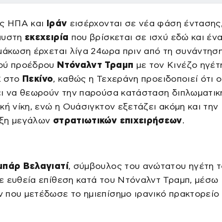
ις ΗΠΑ και
Ιράν
εισέρχονται σε νέα φάση έντασης
αυστη
εκεχειρία
που βρίσκεται σε ισχύ εδώ και ένα
μάκωση έρχεται λίγα 24ωρα πριν από τη συνάντησ
ού προέδρου
Ντόναλντ Τραμπ
με τον Κινέζο ηγέ
κ
στο
Πεκίνο
, καθώς η Τεχεράνη προειδοποιεί ότι 
ει να θεωρούν την παρούσα κατάσταση διπλωματικ
κή νίκη, ενώ η Ουάσιγκτον εξετάζει ακόμη και την
ξη μεγάλων
στρατιωτικών επιχειρήσεων
.
μπάρ Βελαγιατί
, σύμβουλος του ανώτατου ηγέτη τ
ε ευθεία επίθεση κατά του Ντόναλντ Τραμπ, μέσω
 που μετέδωσε το ημιεπίσημο ιρανικό πρακτορείο