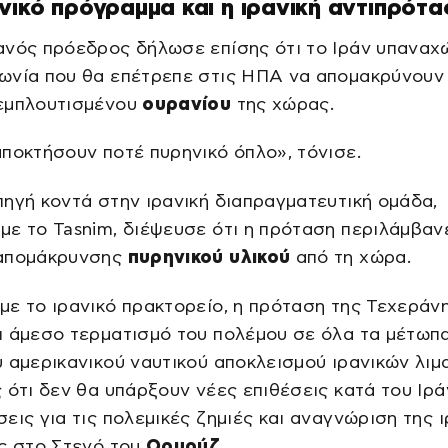
νικό πρόγραμμα και η ιρανική αντιπρότα
ανός πρόεδρος δήλωσε επίσης ότι το Ιράν υπανα
ωνία που θα επέτρεπε στις ΗΠΑ να απομακρύνουν
εμπλουτισμένου
ουρανίου
της χώρας.
ποκτήσουν ποτέ πυρηνικό όπλο», τόνισε.
ηγή κοντά στην ιρανική διαπραγματευτική ομάδα,
ε το Tasnim, διέψευσε ότι η πρόταση περιλάμβαν
απομάκρυνσης
πυρηνικού υλικού
από τη χώρα.
ε το ιρανικό πρακτορείο, η πρόταση της Τεχεράν
 άμεσο τερματισμό του πολέμου σε όλα τα μέτωπα
 αμερικανικού ναυτικού αποκλεισμού ιρανικών λιμ
 ότι δεν θα υπάρξουν νέες επιθέσεις κατά του Ιρά
εις για τις πολεμικές ζημιές και αναγνώριση της ι
ς στο Στενό του
Ορμούζ
.