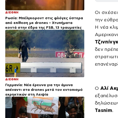
Οι σχέσε
ΔΙΕΘΝΗ
Ρωσία: Μπέλγκοροντ στις φλόγες ύστερα
την εύθρ
από επίθεση με drones – Χτυπήματα
Η νέα κλι
κοντά στην έδρα της FSB, 13 τραυματίες
Αμερικαν
Τζινπίνγ
δεν πρέπ
στρατιωτι
επανέναρ
ΔΙΕΘΝΗ
Γερμανία: Νέα έρευνα για την άμυνα
Ο
Αλί Ακ
απέναντι στα drones μετά τον εντοπισμό
εκρηκτικών στη Λειψία
εξαπέλυσ
δηλώσεων
Tasnim
.