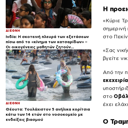
Η προει
«Κύριε Τρ
σημερινή 
ΔΙΕΘΝΗ
στο Πεκίν
Ινδία: Η σκοτεινή πλευρά των εξετάσεων
πίσω από το «κίνημα των κατσαρίδων» –
Οι οικογένειες μαθητών ζητούν
«Σας νική
δικαιοσύνη
βγείτε νι
Από την π
εκεχειρί
υποστήρι
στο
Οβάλ
ΔΙΕΘΝΗ
έχει ελάχ
Θέουτα: Τουλάχιστον 5 ανήλικα κορίτσια
κάτω των 14 ετών στο νοσοκομείο με
ενδείξεις βιασμού
Ο Τραμπ