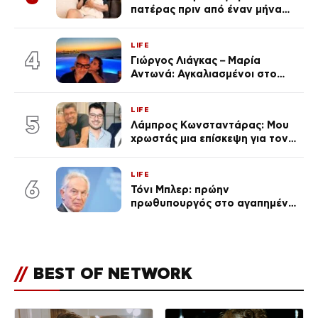
πατέρας πριν από έναν μήνα
(Βίντεο)
LIFE
4
Γιώργος Λιάγκας – Μαρία
Αντωνά: Αγκαλιασμένοι στο
Αιγαίο στο ηλιοβασίλεμα
(Βίντεο)
LIFE
5
Λάμπρος Κωνσταντάρας: Μου
χρωστάς μια επίσκεψη για τον
πατέρα του (Βίντεο)
LIFE
6
Τόνι Μπλερ: πρώην
πρωθυπουργός στο αγαπημένο
του Πόρτο Χέλι
//
BEST OF NETWORK