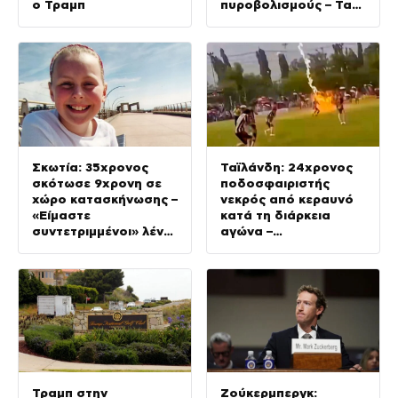
ο Τραμπ
πυροβολισμούς – Τα
θύματα ανήκαν στην
ίδια οικογένεια
Σκωτία: 35χρονος
Ταϊλάνδη: 24χρονος
σκότωσε 9χρονη σε
ποδοσφαιριστής
χώρο κατασκήνωσης –
νεκρός από κεραυνό
«Είμαστε
κατά τη διάρκεια
συντετριμμένοι» λένε
αγώνα –
οι συγγενείς της
Τραυματίστηκαν
ακόμη 12 παίκτες
Τραμπ στην
Ζούκερμπεργκ: