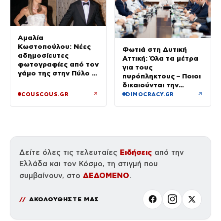
Αμαλία
Κωστοπούλου: Νέες
Φωτιά στη Δυτική
αδημοσίευτες
Αττική: Όλα τα μέτρα
φωτογραφίες από τον
για τους
γάμο της στην Πύλο –
πυρόπληκτους – Ποιοι
Χορεύαμε μέχρι να
δικαιούνται την
ανατείλει ο ήλιος
προσωρινή οικονομική
↗
↗
COUSCOUS.GR
DIMOCRACY.GR
ενίσχυση
Ειδήσεις
Δείτε όλες τις τελευταίες
από την
Ελλάδα και τον Κόσμο, τη στιγμή που
ΔΕΔΟΜΕΝΟ
συμβαίνουν, στο
.
ΑΚΟΛΟΥΘΗΣΤΕ ΜΑΣ