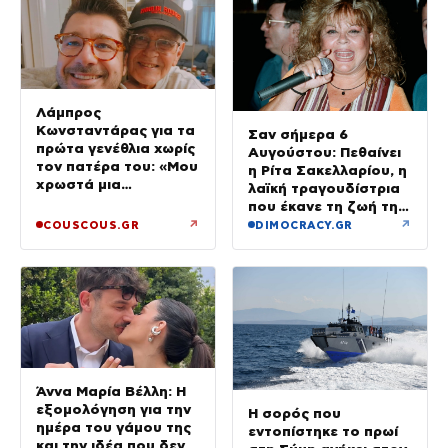
Λάμπρος
Κωνσταντάρας για τα
Σαν σήμερα 6
πρώτα γενέθλια χωρίς
Αυγούστου: Πεθαίνει
τον πατέρα του: «Μου
η Ρίτα Σακελλαρίου, η
χρωστά μια
λαϊκή τραγουδίστρια
επίσκεψη»
που έκανε τη ζωή της
τραγούδι
↗
↗
COUSCOUS.GR
DIMOCRACY.GR
Άννα Μαρία Βέλλη: Η
εξομολόγηση για την
Η σορός που
ημέρα του γάμου της
εντοπίστηκε το πρωί
και την ιδέα που δεν