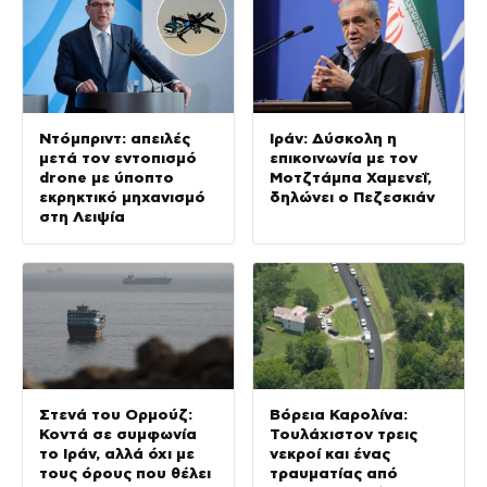
Ντόμπριντ: απειλές
Ιράν: Δύσκολη η
μετά τον εντοπισμό
επικοινωνία με τον
drone με ύποπτο
Μοτζτάμπα Χαμενεΐ,
εκρηκτικό μηχανισμό
δηλώνει ο Πεζεσκιάν
στη Λειψία
Στενά του Ορμούζ:
Βόρεια Καρολίνα:
Κοντά σε συμφωνία
Τουλάχιστον τρεις
το Ιράν, αλλά όχι με
νεκροί και ένας
τους όρους που θέλει
τραυματίας από