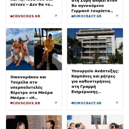
στη Σύμη ανήκει στον
πέτυχε – Δεν θα το
8ο αγνοούμενο
ξαναέκανα
Γερμανό τουρίστα
που επέβαινε σε
↗
↗
COUSCOUS.GR
DIMOCRACY.GR
ιστιοπλοϊκό
Υπουργείο Ανάπτυξης:
Καμπάνες και ρήτρες
Οικονομάκου και
για καθυστερήσεις
Τσερέλα στο
στη Γραμμή
υπερπολυτελές
Ενημέρωσης
θέρετρο στα Μπόρα
Επενδυτή
Μπόρα – «Η
μεγαλύτερη
↗
↗
COUSCOUS.GR
DIMOCRACY.GR
πολυτέλεια…» (Video)