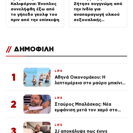
Καλιφόρνια: Ένοπλος
Ζήτησε συγγνώμη από
συνελήφθη έξω από
την Ινδία για
το γήπεδο γκολφ του
αναπαραγωγή υλικού
πριν από την επίσκεψη
σεξουαλικής
κακοποίησης παιδιών
στις πλατφόρμες
Meta
//
ΔΗΜΟΦΙΛΗ
LIFE
1
Αθηνά Οικονομάκου: Η
λεπτομέρεια στο μαύρο μπικίνι
της που απογείωσε την
εμφάνισή της στη Μύκονο
LIFE
(φωτογραφίες)
2
Σταύρος Μπαλάσκας: Νέα
εμφάνιση μετά τον χαμό στο
«Πρωινό» (Φωτογραφία)
LIFE
3
2J αποκάλυψε πως έγινε