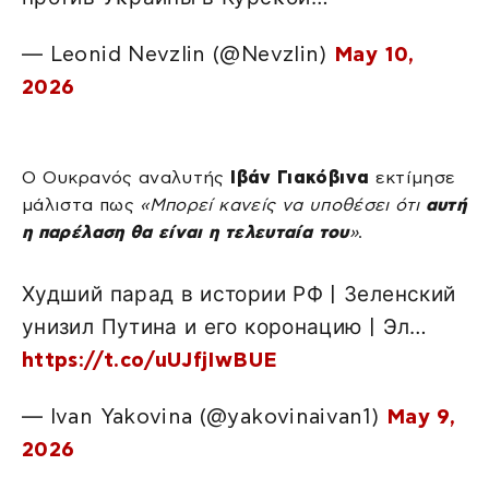
— Leonid Nevzlin (@Nevzlin)
May 10,
2026
Ο Ουκρανός αναλυτής
Ιβάν Γιακόβινα
εκτίμησε
μάλιστα πως
«Μπορεί κανείς να υποθέσει ότι
αυτή
η παρέλαση θα είναι η τελευταία του
»
.
Худший парад в истории РФ | Зеленский
унизил Путина и его коронацию | Эл…
https://t.co/uUJfjIwBUE
— Ivan Yakovina (@yakovinaivan1)
May 9,
2026