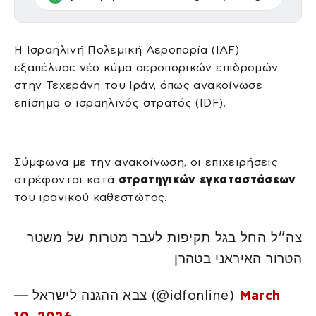
Η Ισραηλινή Πολεμική Αεροπορία (IAF)
εξαπέλυσε νέο κύμα αεροπορικών επιδρομών
στην Τεχεράνη του Ιράν, όπως ανακοίνωσε
επίσημα ο ισραηλινός στρατός (IDF).
Σύμφωνα με την ανακοίνωση, οι επιχειρήσεις
στρέφονται κατά
στρατηγικών εγκαταστάσεων
του ιρανικού καθεστώτος.
צה״ל החל בגל תקיפות לעבר מטרות של משטר
הטרור האיראני בטהרן
— צבא ההגנה לישראל (@idfonline)
March