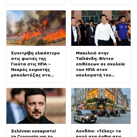
αποφεύγονται
μονομερείς ενέργειες
στο Αιγαίο»
Συνετρίβη ελικόπτερο
Μακελειό στην
στις φωτιές της
Ταϊλάνδη: Βίντεο
Γιούτα στις ΗΠΑ –
επιθέσεων σε σχολεία
Νεκρός χειριστής
των ΗΠΑ στον
μπουλντόζας στο
υπολογιστή του
Όρεγκον
14χρονου –
Αυστηροποιείται η
νομοθεσία για τα
όπλα
Ζελένσκι ευχαριστεί
Λονδίνο: «Τέλος» το
τη Γερουσία για το
ποτό στα όρθια στις