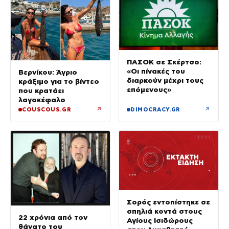
ΠΑΣΟΚ σε Σκέρτσο:
«Οι πίνακές του
Βερνίκου: Άγριο
διαρκούν μέχρι τους
κράξιμο για το βίντεο
επόμενους»
που κρατάει
λαγοκέφαλο
↗
↗
COUSCOUS.GR
DIMOCRACY.GR
Σορός εντοπίστηκε σε
σπηλιά κοντά στους
22 χρόνια από τον
Αγίους Ισιδώρους
θάνατο του