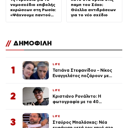
νομοσχέδιο επιβολής
παμπ του Σόχο;
κυρώσεων στη Ρωσία:
Θύελλα αντιδράσεων
«Ψάχνουμε παντού
για το νέο σχέδιο
για Patriot»
//
ΔΗΜΟΦΙΛΗ
LIFE
1
Τατιάνα Στεφανίδου – Νίκος
Ευαγγελάτος ποζάρουν με
μαγιό σε παραλία στην
Κεφαλονιά
LIFE
2
Κριστιάνο Ρονάλντο: Η
φωτογραφία με τα 40
πανάκριβα αυτοκίνητα στο
γκαράζ του ξεπέρασε τα 20,7
LIFE
εκ. likes
3
Σταύρος Μπαλάσκας: Νέα
εμφάνιση μετά τον χαμό στο