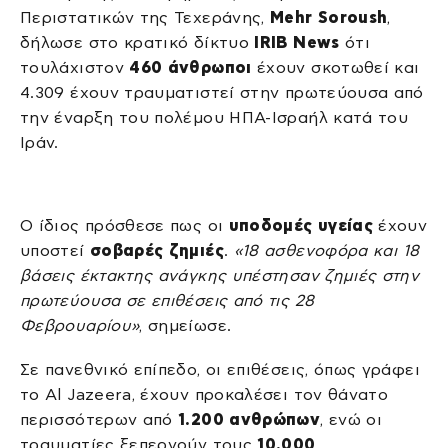
Περιστατικών της Τεχεράνης,
Mehr Soroush
,
δήλωσε στο κρατικό δίκτυο
IRIB News
ότι
τουλάχιστον
460 άνθρωποι
έχουν σκοτωθεί και
4.309 έχουν τραυματιστεί στην πρωτεύουσα από
την έναρξη του πολέμου ΗΠΑ-Ισραήλ κατά του
Ιράν.
Ο ίδιος πρόσθεσε πως οι
υποδομές υγείας
έχουν
υποστεί
σοβαρές ζημιές
.
«18 ασθενοφόρα και 18
βάσεις έκτακτης ανάγκης υπέστησαν ζημιές στην
πρωτεύουσα σε επιθέσεις από τις 28
Φεβρουαρίου»
, σημείωσε.
Σε πανεθνικό επίπεδο, οι επιθέσεις, όπως γράφει
το Al Jazeera, έχουν προκαλέσει τον θάνατο
περισσότερων από
1.200 ανθρώπων
, ενώ οι
τραυματίες ξεπερνούν τους
10.000
.