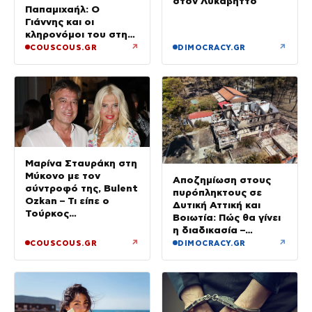
στον Λυκαβηττό
Παπαμιχαήλ: Ο
Γιάννης και οι
κληρονόμοι του στη
διαθήκη
↗
↗
COUSCOUS.GR
DIMOCRACY.GR
Μαρίνα Σταυράκη στη
Μύκονο με τον
Αποζημίωση στους
σύντροφό της, Bulent
πυρόπληκτους σε
Ozkan – Τι είπε ο
Δυτική Αττική και
Τούρκος
Βοιωτία: Πώς θα γίνει
επιχειρηματίας στην
η διαδικασία –
κάμερα
Ξεκινούν τη Δευτέρα
↗
↗
COUSCOUS.GR
DIMOCRACY.GR
οι αιτήσεις