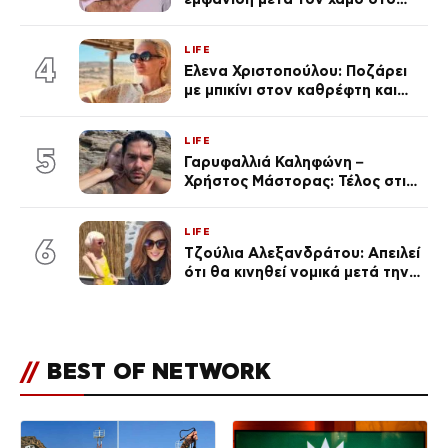
«Πρωινό» (Φωτογραφία)
LIFE
4
Έλενα Χριστοπούλου: Ποζάρει
με μπικίνι στον καθρέφτη και
εντυπωσιάζει – «Χάνουμε
τουλάχιστον 25 κιλά η
LIFE
καθεμία…» (Βίντεο)
5
Γαρυφαλλιά Καληφώνη –
Χρήστος Μάστορας: Τέλος στις
φήμες χωρισμού, όλη η αλήθεια
για τη σχέση τους
LIFE
6
Τζούλια Αλεξανδράτου: Απειλεί
ότι θα κινηθεί νομικά μετά την
ανάρτηση της Δημουλίδου
//
BEST OF NETWORK