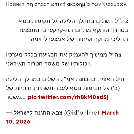
Hossein, τη στρατιωτική ακαδημία των Φρουρών.
צה״ל השלים במהלך הלילה גל תקיפות נוסף
בטהרן: הותקף מתחם תת-קרקעי בו התבצעו
תהליכי מחקר ופיתוח של אמצעי לחימה
צה”ל ממשיך להעמיק את הפגיעה בכלל מערכיו
ויכולותיו של משטר הטרור האיראני.
חיל האוויר, בהכוונת אמ”ן, השלים במהלך הלילה
(ב’) גל תקיפות נוסף לעבר תשתיות חיוניות של
משטר…
pic.twitter.com/rh8kM0adSj
— צבא ההגנה לישראל (@idfonline)
March
10, 2026