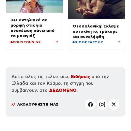
3+1 αντηλιακά σε
μορφή στικ για
Θεσσαλονίκη: Έκλεψε
ανανέωση πάνω από
αυτοκίνητο, τράκαρε
το μακιγιάζ
και συνελήφθη
↗
↗
COUSCOUS.GR
DIMOCRACY.GR
Ειδήσεις
Δείτε όλες τις τελευταίες
από την
Ελλάδα και τον Κόσμο, τη στιγμή που
ΔΕΔΟΜΕΝΟ
συμβαίνουν, στο
.
ΑΚΟΛΟΥΘΗΣΤΕ ΜΑΣ