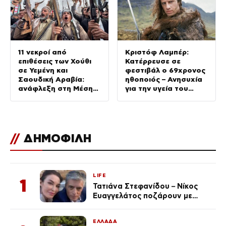
11 νεκροί από
Κριστόφ Λαμπέρ:
επιθέσεις των Χούθι
Κατέρρευσε σε
σε Υεμένη και
φεστιβάλ ο 69χρονος
Σαουδική Αραβία:
ηθοποιός – Ανησυχία
ανάφλεξη στη Μέση
για την υγεία του
Ανατολή
Χαϊλάντερ
//
ΔΗΜΟΦΙΛΗ
LIFE
1
Τατιάνα Στεφανίδου – Νίκος
Ευαγγελάτος ποζάρουν με
μαγιό σε παραλία στην
Κεφαλονιά
ΕΛΛΑΔΑ