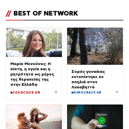
πατέρα και τα κενά στους
ισχυρισμούς του ιδιοκτήτη του
//
BEST OF NETWORK
beach bar
Μαρία Μενούνος: Η
πίστη, η υγεία και η
Σορός γυναίκας
μητρότητα ως μέρος
εντοπίστηκε σε
της θεραπείας της
σπηλιά στον
στην Ελλάδα
Λυκαβηττό
↗
↗
COUSCOUS.GR
DIMOCRACY.GR