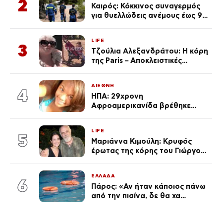
2
Καιρός: Κόκκινος συναγερμός
για θυελλώδεις ανέμους έως 9
μποφόρ – Οι περιοχές που
ανησυχούν τους ειδικούς
LIFE
3
Τζούλια Αλεξανδράτου: Η κόρη
της Paris – Αποκλειστικές
φωτογραφίες
ΔΙΕΘΝΗ
4
ΗΠΑ: 29χρονη
Αφροαμερικανίδα βρέθηκε
απαγχονισμένη σε δέντρο στον
Μισισιπή
LIFE
5
Μαριάννα Κιμούλη: Κρυφός
έρωτας της κόρης του Γιώργου,
είναι μαζί 4 χρόνια,
φωτογραφίες του
ΕΛΛΑΔΑ
6
Πάρος: «Αν ήταν κάποιος πάνω
από την πισίνα, δε θα χα
θρηνήσει το παιδί μου» – Η
σπαρακτική περιγραφή του