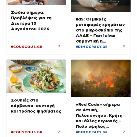
Ζώδια σήμερα:
Προβλέψεις για τη
IRIS: Οι μικρές
Δευτέρα 10
μεταφορές χρημάτων
Αυγούστου 2026
στο μικροσκόπιο της
ΑΑΔΕ – Γιατί είναι
σημαντική η
αιτιολογία
↗
↗
COUSCOUS.GR
DIMOCRACY.GR
Σουπιές στα
«Red Code» σήμερα
κάρβουνα: συνταγή
σε Αττική,
και τρόπος ψησίματος
Πελοπόννησο, Κρήτη
και άλλες περιοχές –
Πολύ υψηλός
κίνδυνος πυρκαγιάς
↗
↗
COUSCOUS.GR
DIMOCRACY.GR