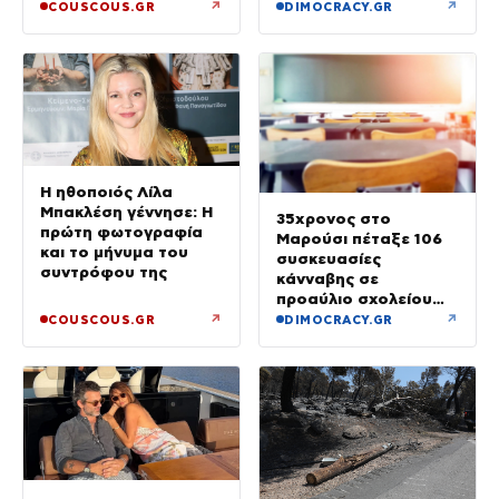
λόγος να φοβόμαστε»
↗
↗
COUSCOUS.GR
DIMOCRACY.GR
Η ηθοποιός Λίλα
Μπακλέση γέννησε: Η
35χρονος στο
πρώτη φωτογραφία
Μαρούσι πέταξε 106
και το μήνυμα του
συσκευασίες
συντρόφου της
κάνναβης σε
προαύλιο σχολείου
και έφυγε μόλις είδε
↗
↗
COUSCOUS.GR
DIMOCRACY.GR
τη ΔΙ.ΑΣ.