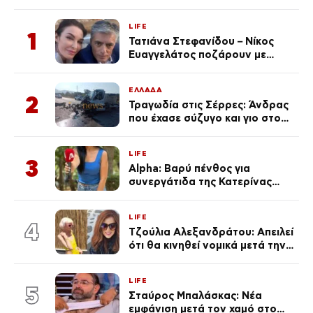
LIFE
1
Τατιάνα Στεφανίδου – Νίκος
Ευαγγελάτος ποζάρουν με
μαγιό σε παραλία στην
Κεφαλονιά
ΕΛΛΑΔΑ
2
Τραγωδία στις Σέρρες: Άνδρας
που έχασε σύζυγο και γιο στο
τροχαίο λέει «Τα έχασα όλα, κάτι
με τράβαγε στην καρδιά μου»
LIFE
3
Alpha: Βαρύ πένθος για
συνεργάτιδα της Κατερίνας
Καινούργιου – «Κουράστηκες
πολύ… Απόψε είσαι στα χέρια
LIFE
του Θεού»
4
Τζούλια Αλεξανδράτου: Απειλεί
ότι θα κινηθεί νομικά μετά την
ανάρτηση της Δημουλίδου
LIFE
5
Σταύρος Μπαλάσκας: Νέα
εμφάνιση μετά τον χαμό στο