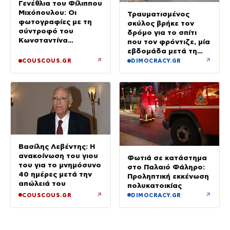
Γενέθλια του Φίλιππου
Μιχόπουλου: Οι
Τραυματισμένος
φωτογραφίες με τη
σκύλος βρήκε τον
σύντροφό του
δρόμο για το σπίτι
Κωνσταντίνα
που τον φρόντιζε, μία
Ευρυπίδου και το
εβδομάδα μετά τη
δημόσιο «Σ’ αγαπώ»
φωτιά στο Πόρτο
↗
↗
COUSCOUS.GR
DIMOCRACY.GR
Γερμενό
Βασίλης Λεβέντης: Η
ανακοίνωση του γιου
Φωτιά σε κατάστημα
του για το μνημόσυνο
στο Παλαιό Φάληρο:
40 ημέρες μετά την
Προληπτική εκκένωση
απώλειά του
πολυκατοικίας
↗
↗
COUSCOUS.GR
DIMOCRACY.GR