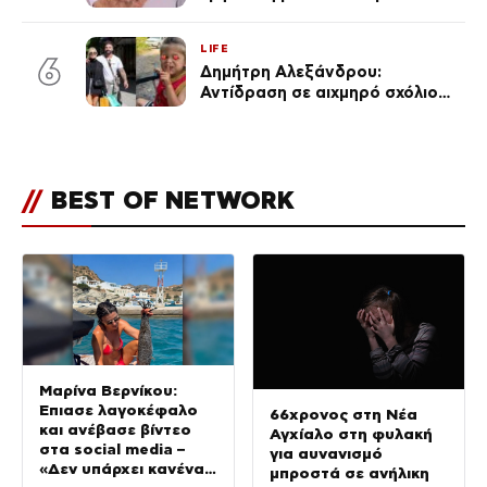
«Πρωινό» (Φωτογραφία)
LIFE
6
Δημήτρη Αλεξάνδρου:
Αντίδραση σε αιχμηρό σχόλιο
για την Τούνη με αφορμή το
μεγάλωμα του Πάρη
//
BEST OF NETWORK
Μαρίνα Βερνίκου:
Έπιασε λαγοκέφαλο
66χρονος στη Νέα
και ανέβασε βίντεο
Αγχίαλο στη φυλακή
στα social media –
για αυνανισμό
«Δεν υπάρχει κανένας
μπροστά σε ανήλικη