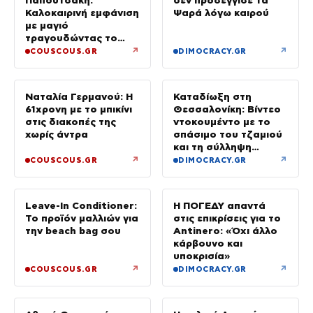
Παπουτσάκη:
δεν προσέγγισε τα
Καλοκαιρινή εμφάνιση
Ψαρά λόγω καιρού
με μαγιό
τραγουδώντας το
«Καλοκαιρινά
↗
↗
COUSCOUS.GR
DIMOCRACY.GR
Ραντεβού»
Ναταλία Γερμανού: Η
Καταδίωξη στη
61χρονη με το μπικίνι
Θεσσαλονίκη: Βίντεο
στις διακοπές της
ντοκουμέντο με το
χωρίς άντρα
σπάσιμο του τζαμιού
και τη σύλληψη
37χρονου με
↗
↗
COUSCOUS.GR
DIMOCRACY.GR
κλεμμένο Ι.Χ.
Leave-In Conditioner:
Η ΠΟΓΕΔΥ απαντά
Το προϊόν μαλλιών για
στις επικρίσεις για το
την beach bag σου
Antinero: «Όχι άλλο
κάρβουνο και
υποκρισία»
↗
↗
COUSCOUS.GR
DIMOCRACY.GR