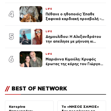
απαγχονισμένη σε δέντρο στον
Μισισιπή
LIFE
4
Πέθανε ο ηθοποιός: Έπαθε
ξαφνικά καρδιακή προσβολή – Η
ανακοίνωση της συζύγου του
LIFE
5
Δημουλίδου: Η Αλεξανδράτου
την απείλησε με μήνυση κι
εκείνη απαντά – «Δεν σε
αναγνώρισα, όταν κατάλαβα
LIFE
ποια είσαι σοκαρίστικα»
6
Μαριάννα Κιμούλη: Κρυφός
έρωτας της κόρης του Γιώργου,
είναι μαζί 4 χρόνια,
φωτογραφίες του
//
BEST OF NETWORK
Κατερίνα
Το «ΝΗΣΟΣ ΣΑΜΟΣ»