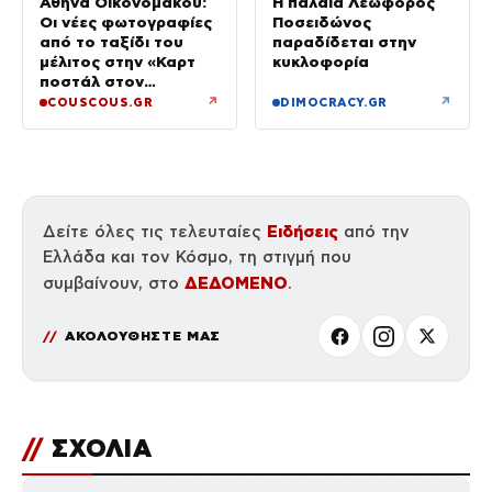
Αθηνά Οικονομάκου:
Η παλαιά Λεωφόρος
Οι νέες φωτογραφίες
Ποσειδώνος
από το ταξίδι του
παραδίδεται στην
μέλιτος στην «Καρτ
κυκλοφορία
ποστάλ στον
παράδεισο»
↗
↗
COUSCOUS.GR
DIMOCRACY.GR
Ειδήσεις
Δείτε όλες τις τελευταίες
από την
Ελλάδα και τον Κόσμο, τη στιγμή που
ΔΕΔΟΜΕΝΟ
συμβαίνουν, στο
.
ΑΚΟΛΟΥΘΗΣΤΕ ΜΑΣ
//
ΣΧΟΛΙΑ