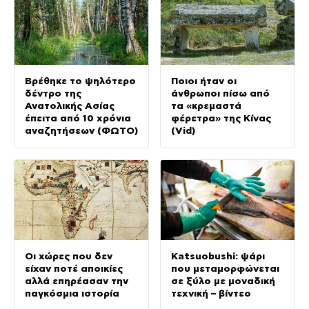
Βρέθηκε το ψηλότερο
Ποιοι ήταν οι
δέντρο της
άνθρωποι πίσω από
Ανατολικής Ασίας
τα «κρεμαστά
έπειτα από 10 χρόνια
φέρετρα» της Κίνας
αναζητήσεων (ΦΩΤΟ)
(Vid)
Οι χώρες που δεν
Katsuobushi: ψάρι
είχαν ποτέ αποικίες
που μεταμορφώνεται
αλλά επηρέασαν την
σε ξύλο με μοναδική
παγκόσμια ιστορία
τεχνική – βίντεο