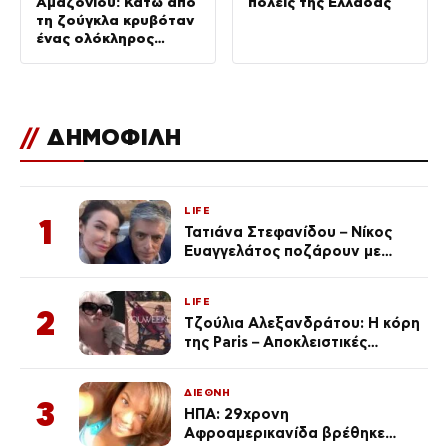
Αμαζονίου: Κάτω από
πόλεις της Ελλάδας
τη ζούγκλα κρυβόταν
ένας ολόκληρος
κόσμος (ΦΩΤΟ)
//
ΔΗΜΟΦΙΛΗ
LIFE
1
Τατιάνα Στεφανίδου – Νίκος
Ευαγγελάτος ποζάρουν με
μαγιό σε παραλία στην
Κεφαλονιά
LIFE
2
Τζούλια Αλεξανδράτου: Η κόρη
της Paris – Αποκλειστικές
φωτογραφίες
ΔΙΕΘΝΗ
3
ΗΠΑ: 29χρονη
Αφροαμερικανίδα βρέθηκε