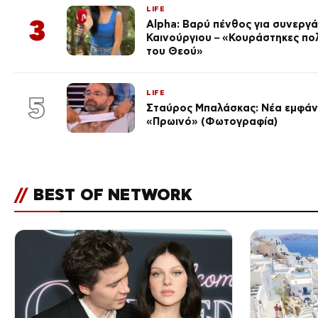
LIFE
3
Alpha: Βαρύ πένθος για συνεργά
Καινούργιου – «Κουράστηκες πο
του Θεού»
LIFE
5
Σταύρος Μπαλάσκας: Νέα εμφάνι
«Πρωινό» (Φωτογραφία)
//
BEST OF NETWORK