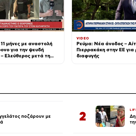
VIDEO
11 μήνες με αναστολή
Ρεύμα: Νέα άνοδος – Αί
ονο για την ψευδή
Πιερρακάκη στην ΕΕ για
– Ελεύθερος μετά τη
διαφυγής
LIF
2
αγγελάτος ποζάρουν με
Δη
ιά
τη