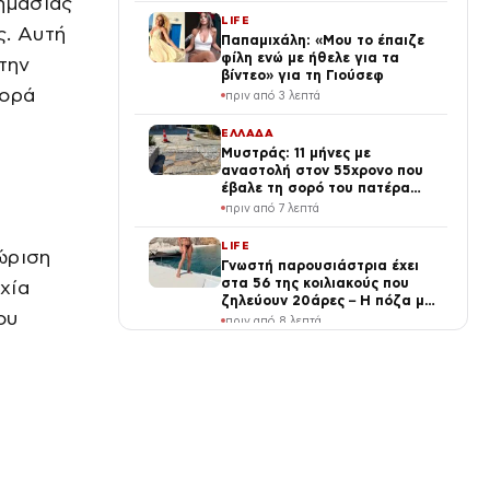
ημασίας
LIFE
ς. Αυτή
Παπαμιχάλη: «Μου το έπαιζε
φίλη ενώ με ήθελε για τα
την
βίντεο» για τη Γιούσεφ
γορά
πριν από 3 λεπτά
ΕΛΛΑΔΑ
Μυστράς: 11 μήνες με
αναστολή στον 55χρονο που
έβαλε τη σορό του πατέρα
του σε καταψύκτη – «Ήταν ο
πριν από 7 λεπτά
τελευταίος άνθρωπος μου και
ήθελα να τον βλέπω»
LIFE
ώριση
Γνωστή παρουσιάστρια έχει
στα 56 της κοιλιακούς που
χία
ζηλεύουν 20άρες – Η πόζα με
ου
μπικίνι που «σαρώνει» τα
πριν από 8 λεπτά
social
ΕΛΛΑΔΑ
Υπόθεση υποκλοπών: Δεν
ανασύρεται η δικογραφία από
το αρχείο αποφάσισε ο
Άρειος Πάγος
πριν από 18 λεπτά
ΕΛΛΑΔΑ