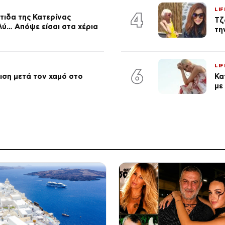
LIF
4
τιδα της Κατερίνας
Τζ
λύ… Απόψε είσαι στα χέρια
τη
LIF
6
ση μετά τον χαμό στο
Κα
με