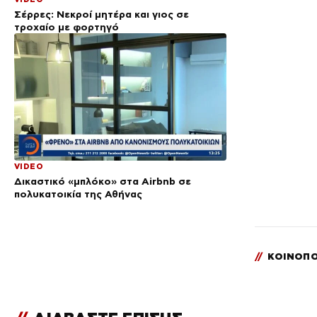
Σέρρες: Νεκροί μητέρα και γιος σε
τροχαίο με φορτηγό
VIDEO
Δικαστικό «μπλόκο» στα Airbnb σε
πολυκατοικία της Αθήνας
//
ΚΟΙΝΟΠΟ