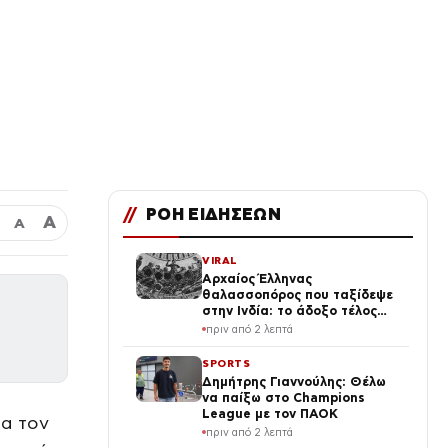
//
ΡΟΗ ΕΙΔΗΣΕΩΝ
Α
Α
VIRAL
Αρχαίος Έλληνας
θαλασσοπόρος που ταξίδεψε
στην Ινδία: το άδοξο τέλος
του
πριν από 2 λεπτά
SPORTS
Δημήτρης Γιαννούλης: Θέλω
να παίξω στο Champions
League με τον ΠΑΟΚ
ια τον
πριν από 2 λεπτά