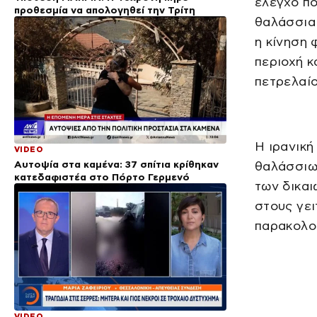
έλεγχο πο
προθεσμία να απολογηθεί την Τρίτη
θαλάσσια 
η κίνηση 
περιοχή κ
πετρελαίο
Η ιρανική
VIDEO
Αυτοψία στα καμένα: 37 σπίτια κρίθηκαν
θαλάσσιων
κατεδαφιστέα στο Πόρτο Γερμενό
των δικαι
στους γει
παρακολο
VIDEO