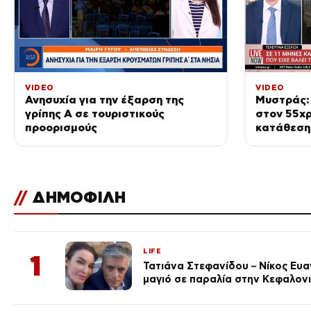
VIDEO
VIDEO
Ανησυχία για την έξαρση της
Μυστράς: 
γρίπης Α σε τουριστικούς
στον 55χρ
προορισμούς
κατάθεση 
δίκη
//
ΔΗΜΟΦΙΛΗ
LIFE
1
Τατιάνα Στεφανίδου – Νίκος Ευ
μαγιό σε παραλία στην Κεφαλον