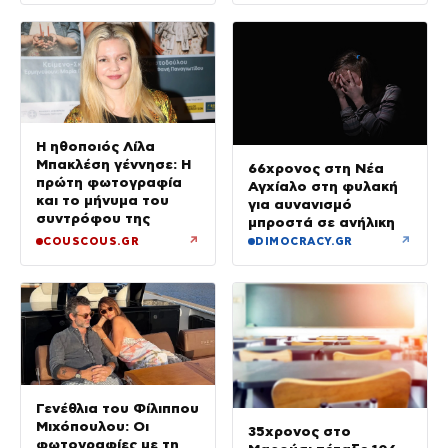
Η ηθοποιός Λίλα
Μπακλέση γέννησε: Η
66χρονος στη Νέα
πρώτη φωτογραφία
Αγχίαλο στη φυλακή
και το μήνυμα του
για αυνανισμό
συντρόφου της
μπροστά σε ανήλικη
↗
↗
COUSCOUS.GR
DIMOCRACY.GR
Γενέθλια του Φίλιππου
Μιχόπουλου: Οι
35χρονος στο
φωτογραφίες με τη