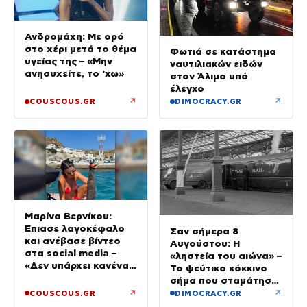
Ανδρομάχη: Με ορό
στο χέρι μετά το θέμα
Φωτιά σε κατάστημα
υγείας της – «Μην
ναυτιλιακών ειδών
ανησυχείτε, το ‘χω»
στον Άλιμο υπό
έλεγχο
↗
↗
COUSCOUS.GR
DIMOCRACY.GR
Μαρίνα Βερνίκου:
Έπιασε λαγοκέφαλο
Σαν σήμερα 8
και ανέβασε βίντεο
Αυγούστου: Η
στα social media –
«ληστεία του αιώνα» –
«Δεν υπάρχει κανένας
Το ψεύτικο κόκκινο
λόγος να φοβόμαστε»
σήμα που σταμάτησε
τρένο με 2,6 εκατ.
↗
↗
COUSCOUS.GR
DIMOCRACY.GR
λίρες