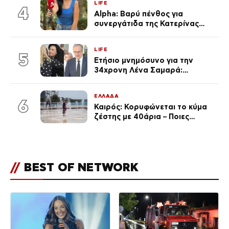
LIFE
4
Alpha: Βαρύ πένθος για
συνεργάτιδα της Κατερίνας
Καινούργιου – «Κουράστηκες
πολύ… Απόψε είσαι στα χέρια
LIFE
του Θεού»
5
Ετήσιο μνημόσυνο για την
34χρονη Λένα Σαμαρά:
Συγκινημένοι ο Αντώνης
Σαμαράς και η σύζυγός του
ΕΛΛΑΔΑ
6
Καιρός: Κορυφώνεται το κύμα
ζέστης με 40άρια – Ποιες
περιοχές βρίσκονται στο
επίκεντρο και μέχρι πότε θα
κρατήσουν τα μελτέμια
//
BEST OF NETWORK