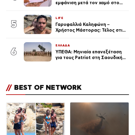
εμφάνιση μετά τον χαμό στο
«Πρωινό» (Φωτογραφία)
LIFE
5
Γαρυφαλλιά Καληφώνη –
Χρήστος Μάστορας: Τέλος στις
φήμες χωρισμού, όλη η αλήθεια
για τη σχέση τους
ΕΛΛΑΔΑ
6
ΥΠΕΘΑ: Μηνιαία επανεξέταση
για τους Patriot στη Σαουδική
Αραβία
//
BEST OF NETWORK