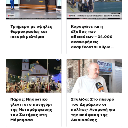
Τριήμερο με υψηλές
Κορυφώνεται η
θερμοκρασίες και
έξοδος των
ισχυρά μελτέμια
αδειούχων – 34.000
αναχωρήσεις
αναμένονται αύριο
στο λιμάνι του
Πειραιά
Πάρος: Νησιώτικο
Στυλίδα: Στο πλευρό
γλέντι στο πανηγύρι
του Δημάρχου οι
της Μεταμόρφωσης
πολίτες- Αναμονή για
του Σωτήρος στη
την απόφαση της
Μάρπησσα
Δικαιοσύνης