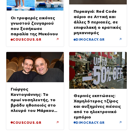
Πυρκαγιά: Red Code
αύριο σε Αττική και
Οι τρυφερές εικόνες
άλλες 5 περιοχές, σε
γνωστού ζευγαριού
επιφυλακή ο κρατικός
που ξεσήκωσε
μηχανισμός
παραλία της Μυκόνου
↗
↗
COUSCOUS.GR
DIMOCRACY.GR
Γιώργος
Κοντογιάννης: Το
Θερινές εκπτώσεις:
πρωί νοσηλευτής, το
Χαμηλότερος τζίρος
βράδυ ηθοποιός στο
και αυξημένες πιέσεις
πλευρό του Μάρκου
από το ηλεκτρονικό
Σεφερλή
εμπόριο
↗
↗
COUSCOUS.GR
DIMOCRACY.GR