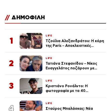
//
ΔΗΜΟΦΙΛΗ
LIFE
1
Τζούλια Αλεξανδράτου: Η κόρη
της Paris – Αποκλειστικές
φωτογραφίες
LIFE
2
Τατιάνα Στεφανίδου – Νίκος
Ευαγγελάτος ποζάρουν με
μαγιό σε παραλία στην
Κεφαλονιά
LIFE
3
Κριστιάνο Ρονάλντο: Η
φωτογραφία με τα 40
πανάκριβα αυτοκίνητα στο
γκαράζ του ξεπέρασε τα 20,7
LIFE
εκ. likes
4
Σταύρος Μπαλάσκας: Νέα