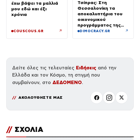
Τσίπρας: Στη
έχω βάψει τα μαλλιά
Θεσσαλονίκη τα
μου εδώ και έξι
αποκαλυπτήρια του
χρόνια
οικονομικού
προγράμματος της
ΕΛ.Α.Σ.
↗
↗
COUSCOUS.GR
DIMOCRACY.GR
Ειδήσεις
Δείτε όλες τις τελευταίες
από την
Ελλάδα και τον Κόσμο, τη στιγμή που
ΔΕΔΟΜΕΝΟ
συμβαίνουν, στο
.
ΑΚΟΛΟΥΘΗΣΤΕ ΜΑΣ
//
ΣΧΟΛΙΑ