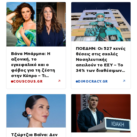
ΠΟΕΔΗΝ: Οι 527 κενές
Βάνα Μπάρμπα: Η
θέσεις στις σχολές
αξονική, το
Νοσηλευτικής
εγκεφαλικό και ο
απειλούν το ΕΣΥ – Το
φόβος για τη ζέστη
34% των διαθέσιμων
στην Κύπρο – Τι
δεν καλύφθηκε
τρέμουν οι γιατροί για
↗
↗
COUSCOUS.GR
DIMOCRACY.GR
την υγεία της;
Τζώρτζια Βαϊνα: Δεν