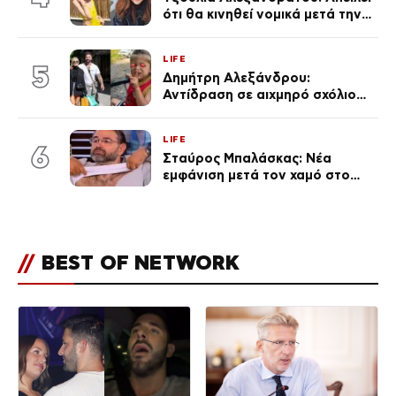
ότι θα κινηθεί νομικά μετά την
ανάρτηση της Δημουλίδου
LIFE
5
Δημήτρη Αλεξάνδρου:
Αντίδραση σε αιχμηρό σχόλιο
για την Τούνη με αφορμή το
μεγάλωμα του Πάρη
LIFE
6
Σταύρος Μπαλάσκας: Νέα
εμφάνιση μετά τον χαμό στο
«Πρωινό» (Φωτογραφία)
//
BEST OF NETWORK