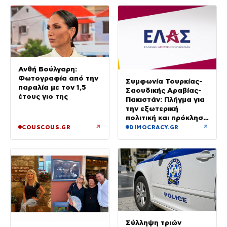
Ανθή Βούλγαρη:
Φωτογραφία από την
Συμφωνία Τουρκίας-
παραλία με τον 1,5
Σαουδικής Αραβίας-
έτους γιο της
Πακιστάν: Πλήγμα για
την εξωτερική
πολιτική και πρόκληση
για την Αθήνα, λέει η
↗
↗
COUSCOUS.GR
DIMOCRACY.GR
ΕΛΑΣ
Σύλληψη τριών