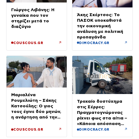
Γιώργος Λιβάνης: Η
Άκης Σκέρτσος: Το
γυναίκα που τον
ΠΑΣΟΚ υποκαθιστά
στηρίζει μετά το
την οικονομική
διαζύγιο
ανάλυση με πολιτική
προπαγάνδα
↗
↗
COUSCOUS.GR
DIMOCRACY.GR
Μαριαλένα
Ρουμελιώτη – Σάκης
Τροχαίο δυστύχημα
Κατσούλης: Ο γιος
στις Σέρρες:
τους έγινε δύο μηνών,
Πραγματογνώμονας
η ανάρτηση από την
ρίχνει φως στα αίτια –
παραλία
«Κάποια απόσπαση
προσοχής, ίσως
↗
↗
COUSCOUS.GR
DIMOCRACY.GR
μίλησε στο κινητό»