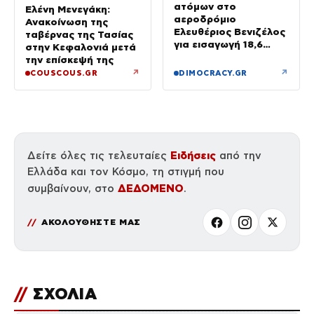
ατόμων στο
Ελένη Μενεγάκη:
αεροδρόμιο
Ανακοίνωση της
Ελευθέριος Βενιζέλος
ταβέρνας της Τασίας
για εισαγωγή 18,6
στην Κεφαλονιά μετά
κιλών υδροπονικής
την επίσκεψή της
κάνναβης σε
↗
↗
COUSCOUS.GR
DIMOCRACY.GR
αποσκευές
Ειδήσεις
Δείτε όλες τις τελευταίες
από την
Ελλάδα και τον Κόσμο, τη στιγμή που
ΔΕΔΟΜΕΝΟ
συμβαίνουν, στο
.
ΑΚΟΛΟΥΘΗΣΤΕ ΜΑΣ
//
ΣΧΟΛΙΑ