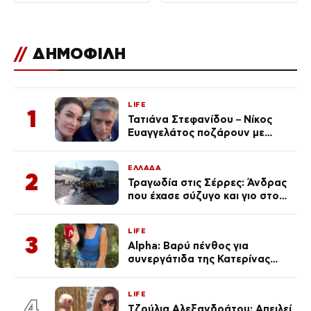
//
ΔΗΜΟΦΙΛΗ
LIFE
1
Τατιάνα Στεφανίδου – Νίκος
Ευαγγελάτος ποζάρουν με
μαγιό σε παραλία στην
Κεφαλονιά
ΕΛΛΑΔΑ
2
Τραγωδία στις Σέρρες: Άνδρας
που έχασε σύζυγο και γιο στο
τροχαίο λέει «Τα έχασα όλα, κάτι
με τράβαγε στην καρδιά μου»
LIFE
3
Alpha: Βαρύ πένθος για
συνεργάτιδα της Κατερίνας
Καινούργιου – «Κουράστηκες
πολύ… Απόψε είσαι στα χέρια
LIFE
του Θεού»
4
Τζούλια Αλεξανδράτου: Απειλεί