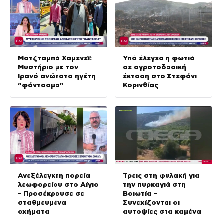
Μοτζταμπά Χαμενεΐ:
Υπό έλεγχο η φωτιά
Μυστήριο με τον
σε αγροτοδασική
Ιρανό ανώτατο ηγέτη
έκταση στο Στεφάνι
“φάντασμα”
Κορινθίας
Ανεξέλεγκτη πορεία
Τρεις στη φυλακή για
λεωφορείου στο Αίγιο
την πυρκαγιά στη
– Προσέκρουσε σε
Βοιωτία –
σταθμευμένα
Συνεχίζονται οι
οχήματα
αυτοψίες στα καμένα