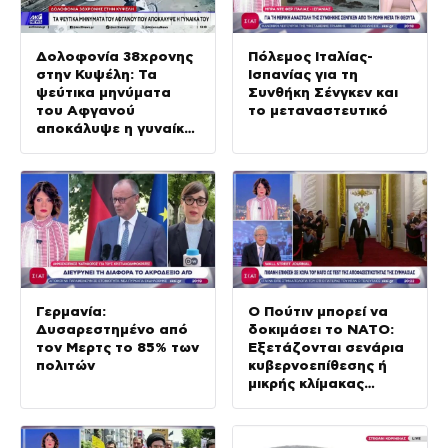
Δολοφονία 38χρονης
Πόλεμος Ιταλίας-
στην Κυψέλη: Τα
Ισπανίας για τη
ψεύτικα μηνύματα
Συνθήκη Σένγκεν και
του Αφγανού
το μεταναστευτικό
αποκάλυψε η γυναίκα
του
Γερμανία:
Ο Πούτιν μπορεί να
Δυσαρεστημένο από
δοκιμάσει το ΝΑΤΟ:
τον Μερτς το 85% των
Εξετάζονται σενάρια
πολιτών
κυβερνοεπίθεσης ή
μικρής κλίμακας
χερσαία εισβολή