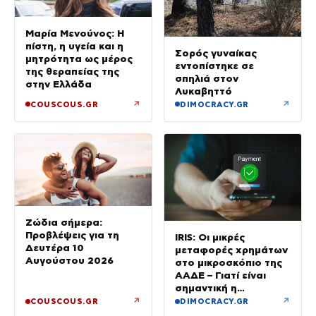
Μαρία Μενούνος: Η
πίστη, η υγεία και η
Σορός γυναίκας
μητρότητα ως μέρος
εντοπίστηκε σε
της θεραπείας της
σπηλιά στον
στην Ελλάδα
Λυκαβηττό
↗
↗
COUSCOUS.GR
DIMOCRACY.GR
Ζώδια σήμερα:
Προβλέψεις για τη
IRIS: Οι μικρές
Δευτέρα 10
μεταφορές χρημάτων
Αυγούστου 2026
στο μικροσκόπιο της
ΑΑΔΕ – Γιατί είναι
σημαντική η
αιτιολογία
↗
↗
COUSCOUS.GR
DIMOCRACY.GR