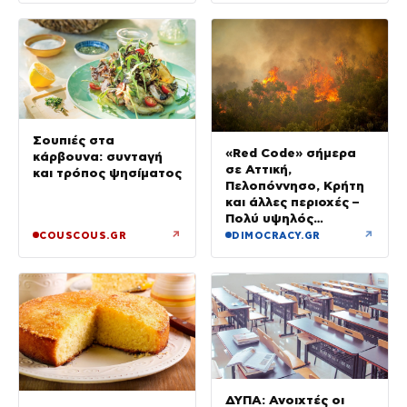
Σουπιές στα
«Red Code» σήμερα
κάρβουνα: συνταγή
σε Αττική,
και τρόπος ψησίματος
Πελοπόννησο, Κρήτη
και άλλες περιοχές –
Πολύ υψηλός
κίνδυνος πυρκαγιάς
↗
↗
COUSCOUS.GR
DIMOCRACY.GR
ΔΥΠΑ: Ανοιχτές οι