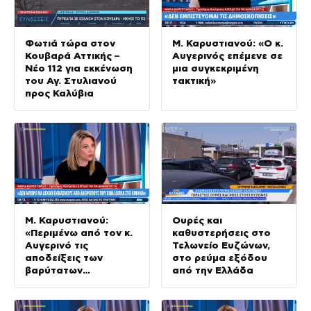
Φωτιά τώρα στον
Μ. Καρυστιανού: «Ο κ.
Κουβαρά Αττικής –
Αυγερινός επέμενε σε
Νέο 112 για εκκένωση
μια συγκεκριμένη
του Αγ. Στυλιανού
τακτική»
προς Καλύβια
Μ. Καρυστιανού:
Ουρές και
«Περιμένω από τον κ.
καθυστερήσεις στο
Αυγερινό τις
Τελωνείο Ευζώνων,
αποδείξεις των
στο ρεύμα εξόδου
βαρύτατων
από την Ελλάδα
κατηγοριών εναντίον
μου»