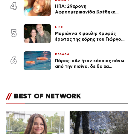
4
ΗΠΑ: 29χρονη
Αφροαμερικανίδα βρέθηκε
απαγχονισμένη σε δέντρο στον
Μισισιπή
LIFE
5
Μαριάννα Κιμούλη: Κρυφός
έρωτας της κόρης του Γιώργου,
είναι μαζί 4 χρόνια,
φωτογραφίες του
ΕΛΛΑΔΑ
6
Πάρος: «Αν ήταν κάποιος πάνω
από την πισίνα, δε θα χα
θρηνήσει το παιδί μου» – Η
σπαρακτική περιγραφή του
πατέρα και τα κενά στους
ισχυρισμούς του ιδιοκτήτη του
//
BEST OF NETWORK
beach bar