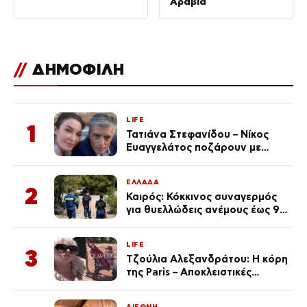
Αραβία
//
ΔΗΜΟΦΙΛΗ
LIFE
1
Τατιάνα Στεφανίδου – Νίκος
Ευαγγελάτος ποζάρουν με
μαγιό σε παραλία στην
Κεφαλονιά
ΕΛΛΑΔΑ
2
Καιρός: Κόκκινος συναγερμός
για θυελλώδεις ανέμους έως 9
μποφόρ – Οι περιοχές που
ανησυχούν τους ειδικούς
LIFE
3
Τζούλια Αλεξανδράτου: Η κόρη
της Paris – Αποκλειστικές
φωτογραφίες
ΔΙΕΘΝΗ