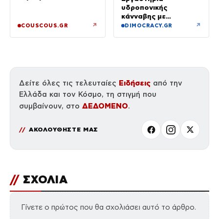
υδροπονικής
κάνναβης με
προσδοκώμενο
↗
↗
COUSCOUS.GR
DIMOCRACY.GR
όφελος άνω των
90.000 ευρώ –
Χειροπέδες σε τρία
άτομα
Ειδήσεις
Δείτε όλες τις τελευταίες
από την
Ελλάδα και τον Κόσμο, τη στιγμή που
ΔΕΔΟΜΕΝΟ
συμβαίνουν, στο
.
ΑΚΟΛΟΥΘΗΣΤΕ ΜΑΣ
//
ΣΧΟΛΙΑ
Γίνετε ο πρώτος που θα σχολιάσει αυτό το άρθρο.