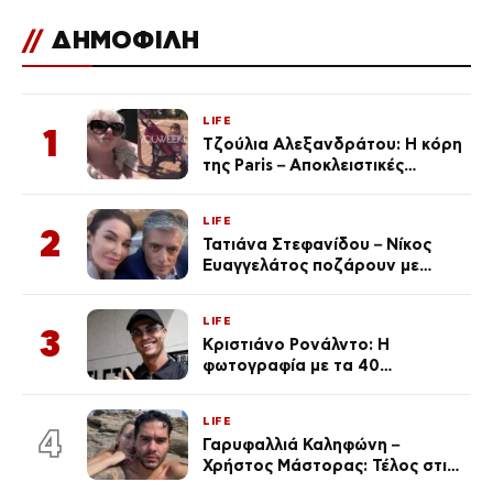
//
ΔΗΜΟΦΙΛΗ
LIFE
1
Τζούλια Αλεξανδράτου: Η κόρη
της Paris – Αποκλειστικές
φωτογραφίες
LIFE
2
Τατιάνα Στεφανίδου – Νίκος
Ευαγγελάτος ποζάρουν με
μαγιό σε παραλία στην
Κεφαλονιά
LIFE
3
Κριστιάνο Ρονάλντο: Η
φωτογραφία με τα 40
πανάκριβα αυτοκίνητα στο
γκαράζ του ξεπέρασε τα 20,7
LIFE
εκ. likes
4
Γαρυφαλλιά Καληφώνη –
Χρήστος Μάστορας: Τέλος στις
φήμες χωρισμού, όλη η αλήθεια