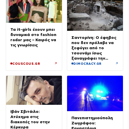
Τα it-girls έχουν μπει
δυναμικά στο fashion
Σαντορίνη: Ο έφηβος
radar μας – Καιρός να
που δεν πρόλαβε να
τις γνωρίσεις
ξεφύγει από το
τσουνάμι ίσως
ξαναγράφει την
ιστορία της μινωικής
↗
↗
COUSCOUS.GR
DIMOCRACY.GR
καταστροφής
Ιβάν Σβιτάιλο:
Ατύχημα στις
Πανεπιστημιούπολη
διακοπές του στην
Ζωγράφου:
Κέρκυρα
Εργαστήρια