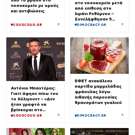
όλο το βράδυ στο
στο νοσοκομείο μετά
νοσοκομείο με ορούς
από επίθεση στο
και αντιβιώσεις
λιμάνι Ρεθύμνου –
Συνελήφθησαν 5
άτομα
↗
↗
COUSCOUS.GR
DIMOCRACY.GR
ΕΦΕΤ ανακάλεσε
παρτίδα μαρμελάδας
Αντόνιο Μπαντέρας:
φράουλας λόγω
Γιατί άφησε πίσω του
πιθανής παρουσίας
το Χόλιγουντ – «Δεν
θραυσμάτων γυαλιού
ήταν γραφτό να
βρίσκομαι στο
Μαλιμπού, αλλά στη
↗
↗
COUSCOUS.GR
DIMOCRACY.GR
Μάλαγα»