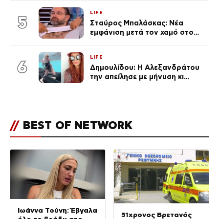
για τη σχέση τους
LIFE
5
Σταύρος Μπαλάσκας: Νέα
εμφάνιση μετά τον χαμό στο
«Πρωινό» (Φωτογραφία)
LIFE
6
Δημουλίδου: Η Αλεξανδράτου
την απείλησε με μήνυση κι
εκείνη απαντά – «Δεν σε
αναγνώρισα, όταν κατάλαβα
ποια είσαι σοκαρίστικα»
//
BEST OF NETWORK
Ιωάννα Τούνη: Έβγαλα
51χρονος Βρετανός