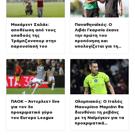
Μοχάμεντ Σαλάχ:
Παναθηναϊκός: Ο
αποθέωση από τους
Λιβάι Γκαρσία έκανε
οπαδούς της
την πρώτη του
Τράμπζονσπορ στην
προπόνηση και
παρουσίασή του
υπολογίζεται για τη
ρεβάνς με την ΤΣΣΚΑ
1948
ΠΑΟΚ – Άντερλεχτ live
Ολυμπιακός: Ο Ιταλός
για τον 3ο
Μαουρίσιο Μαριάνι θα
προκριματικό γύρο
διευθύνει τη ρεβάνς
του Europa League
με τη Ναϊμέγκεν για τα
προκριματικά
Champions League