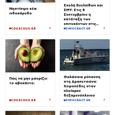
Σχολή Ευελπίδων και
Νηστίσιμο κέικ
ΣΜΥ: Στις 8
ινδοκάρυδο
Σεπτεμβρίου η
κατάταξη των
επιτυχόντων στις
Στρατιωτικές Σχολές
↗
↗
COUSCOUS.GR
DIMOCRACY.GR
Θαλάσσια ρύπανση
Πώς να μην μαυρίζει
στη Δραπετσώνα:
το αβοκάντο;
Χειροπέδες στον
πλοίαρχο
δεξαμενόπλοιου
↗
↗
COUSCOUS.GR
DIMOCRACY.GR