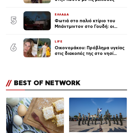
ΕΛΛΑΔΑ
5
Φωτιά στο παλιό κτίριο του
Μπάντμιντον στο Γουδή: οι
δικηγόροι των κατηγορουμένων
λένε «Η δικογραφία περιέχει
LIFE
πλήθος ελλείψεων και σοβαρών
6
Οικονομάκου: Πρόβλημα υγείας
κενών»
στις διακοπές της στο νησί
Μπόρα Μπόρα – «Έσκασε όλη η
κούραση του χειμώνα»
//
BEST OF NETWORK