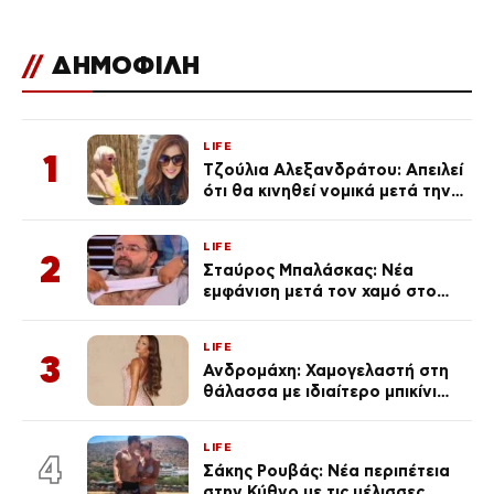
//
ΔΗΜΟΦΙΛΗ
LIFE
1
Τζούλια Αλεξανδράτου: Απειλεί
ότι θα κινηθεί νομικά μετά την
ανάρτηση της Δημουλίδου
LIFE
2
Σταύρος Μπαλάσκας: Νέα
εμφάνιση μετά τον χαμό στο
«Πρωινό» (Φωτογραφία)
LIFE
3
Ανδρομάχη: Χαμογελαστή στη
θάλασσα με ιδιαίτερο μπικίνι
μετά τον χωρισμό της
(φωτογραφία)
LIFE
4
Σάκης Ρουβάς: Νέα περιπέτεια
στην Κύθνο με τις μέλισσες