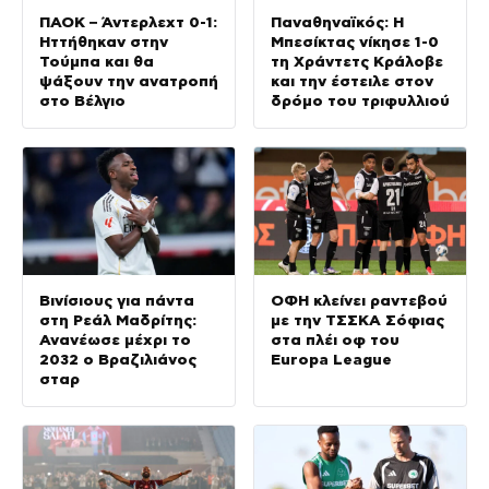
ΠΑΟΚ – Άντερλεχτ 0-1:
Παναθηναϊκός: Η
Ηττήθηκαν στην
Μπεσίκτας νίκησε 1-0
Τούμπα και θα
τη Χράντετς Κράλοβε
ψάξουν την ανατροπή
και την έστειλε στον
στο Βέλγιο
δρόμο του τριφυλλιού
Βινίσιους για πάντα
ΟΦΗ κλείνει ραντεβού
στη Ρεάλ Μαδρίτης:
με την ΤΣΣΚΑ Σόφιας
Ανανέωσε μέχρι το
στα πλέι οφ του
2032 ο Βραζιλιάνος
Europa League
σταρ