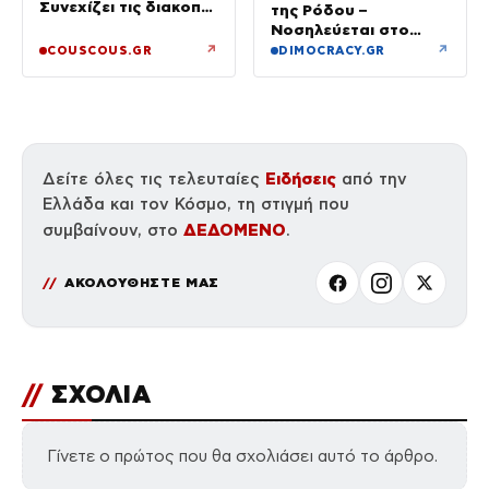
Συνεχίζει τις διακοπές
της Ρόδου –
της με τον σύζυγό
Νοσηλεύεται στο
της, Αντρέα Γεωργίου
νοσοκομείο
↗
↗
COUSCOUS.GR
DIMOCRACY.GR
Ειδήσεις
Δείτε όλες τις τελευταίες
από την
Ελλάδα και τον Κόσμο, τη στιγμή που
ΔΕΔΟΜΕΝΟ
συμβαίνουν, στο
.
ΑΚΟΛΟΥΘΗΣΤΕ ΜΑΣ
//
ΣΧΟΛΙΑ
Γίνετε ο πρώτος που θα σχολιάσει αυτό το άρθρο.