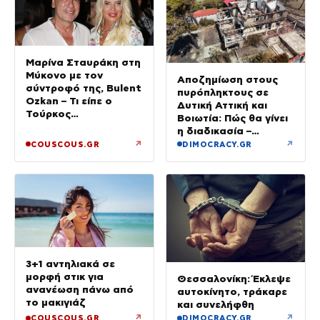
Μαρίνα Σταυράκη στη
Μύκονο με τον
Αποζημίωση στους
σύντροφό της, Bulent
πυρόπληκτους σε
Ozkan – Τι είπε ο
Δυτική Αττική και
Τούρκος
Βοιωτία: Πώς θα γίνει
επιχειρηματίας στην
η διαδικασία –
κάμερα
Ξεκινούν τη Δευτέρα
↗
↗
COUSCOUS.GR
DIMOCRACY.GR
οι αιτήσεις
3+1 αντηλιακά σε
μορφή στικ για
Θεσσαλονίκη: Έκλεψε
ανανέωση πάνω από
αυτοκίνητο, τράκαρε
το μακιγιάζ
και συνελήφθη
↗
↗
COUSCOUS.GR
DIMOCRACY.GR