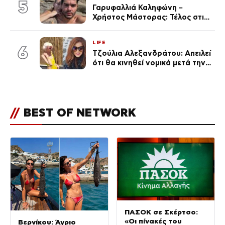
5
Γαρυφαλλιά Καληφώνη –
Χρήστος Μάστορας: Τέλος στις
φήμες χωρισμού, όλη η αλήθεια
για τη σχέση τους
LIFE
6
Τζούλια Αλεξανδράτου: Απειλεί
ότι θα κινηθεί νομικά μετά την
ανάρτηση της Δημουλίδου
//
BEST OF NETWORK
ΠΑΣΟΚ σε Σκέρτσο:
«Οι πίνακές του
Βερνίκου: Άγριο