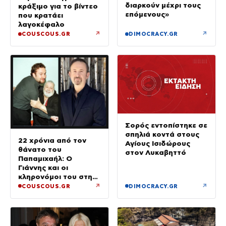
διαρκούν μέχρι τους
κράξιμο για το βίντεο
επόμενους»
που κρατάει
λαγοκέφαλο
↗
↗
COUSCOUS.GR
DIMOCRACY.GR
Σορός εντοπίστηκε σε
σπηλιά κοντά στους
22 χρόνια από τον
Αγίους Ισιδώρους
θάνατο του
στον Λυκαβηττό
Παπαμιχαήλ: Ο
Γιάννης και οι
κληρονόμοι του στη
διαθήκη
↗
↗
COUSCOUS.GR
DIMOCRACY.GR