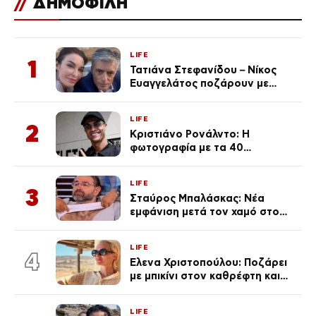
//
ΔΗΜΟΦΙΛΗ
LIFE
1
Τατιάνα Στεφανίδου – Νίκος
Ευαγγελάτος ποζάρουν με
μαγιό σε παραλία στην
Κεφαλονιά
LIFE
2
Κριστιάνο Ρονάλντο: Η
φωτογραφία με τα 40
πανάκριβα αυτοκίνητα στο
γκαράζ του ξεπέρασε τα 20,7
LIFE
εκ. likes
3
Σταύρος Μπαλάσκας: Νέα
εμφάνιση μετά τον χαμό στο
«Πρωινό» (Φωτογραφία)
LIFE
4
Έλενα Χριστοπούλου: Ποζάρει
με μπικίνι στον καθρέφτη και
εντυπωσιάζει – «Χάνουμε
τουλάχιστον 25 κιλά η
LIFE
καθεμία…» (Βίντεο)