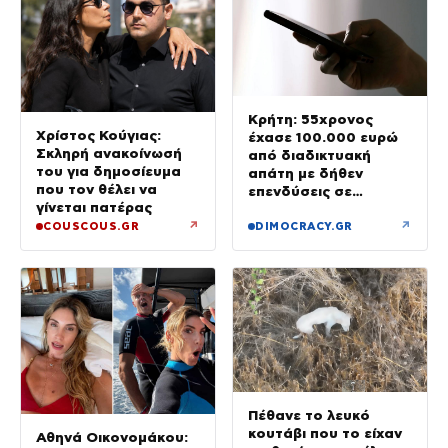
Κρήτη: 55χρονος
Χρίστος Κούγιας:
έχασε 100.000 ευρώ
Σκληρή ανακοίνωσή
από διαδικτυακή
του για δημοσίευμα
απάτη με δήθεν
που τον θέλει να
επενδύσεις σε
γίνεται πατέρας
μετοχές
↗
↗
COUSCOUS.GR
DIMOCRACY.GR
Πέθανε το λευκό
κουτάβι που το είχαν
Αθηνά Οικονομάκου: