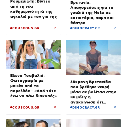
Ρουμελιώτη: Βίντεο
Βρετανία:
από τη νέα
Απαγορεύσεις για τα
καθημερινότητά της
γυαλιά της Meta σε
αγκαλιά με τον γιο της
εστιατόρια, παμπ και
θέατρα
↗
↗
COUSCOUS.GR
DIMOCRACY.GR
Έλενα Τσαβαλιά:
Φωτογραφία με
38χρονη Βρετανίδα
μπικίνι από το
που βρέθηκε νεκρή
παρελθόν – «Από τότε
μέσα σε βαλίτσα στην
έχω να πάω διακοπές»
Κυψέλη: η
ανακοίνωση ότι
«αφιέρωσε τη ζωή
↗
↗
COUSCOUS.GR
DIMOCRACY.GR
της βοηθώντας όσους
είχαν ανάγκη»