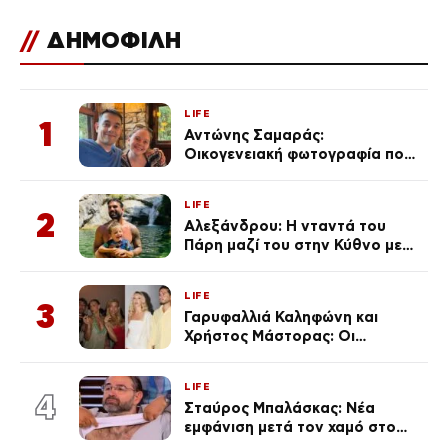
//
ΔΗΜΟΦΙΛΗ
LIFE
1
Αντώνης Σαμαράς:
Οικογενειακή φωτογραφία που
ανάρτησε ο γιος του λίγο πριν
από την επέτειο θανάτου της
LIFE
Λένας
2
Αλεξάνδρου: Η νταντά του
Πάρη μαζί του στην Κύθνο με
τον μικρό και την Ελληνίδου
(Φωτογραφίες)
LIFE
3
Γαρυφαλλιά Καληφώνη και
Χρήστος Μάστορας: Οι
χωριστές διακοπές και η
επέτειος που φέτος πέρασε
LIFE
απαρατήρητη
4
Σταύρος Μπαλάσκας: Νέα
εμφάνιση μετά τον χαμό στο
«Πρωινό» (Φωτογραφία)