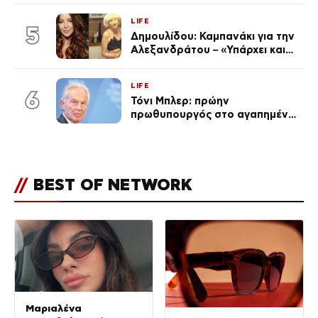
LIFE
5
Δημουλίδου: Καμπανάκι για την
Αλεξανδράτου – «Υπάρχει και
ένα μικρό παιδί πίσω που
χρειάζεται τη μάνα του»
LIFE
6
Τόνι Μπλερ: πρώην
πρωθυπουργός στο αγαπημένο
του Πόρτο Χέλι
//
BEST OF NETWORK
Μαριαλένα