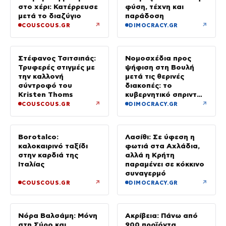
Ανδρομάχη με ορό
Άνδρος: Κυκλαδίτικη
στο χέρι: Κατέρρευσε
φύση, τέχνη και
μετά το διαζύγιο
παράδοση
↗
↗
COUSCOUS.GR
DIMOCRACY.GR
Στέφανος Τσιτσιπάς:
Τρυφερές στιγμές με
Νομοσχέδια προς
την καλλονή
ψήφιση στη Βουλή
σύντροφό του
μετά τις θερινές
Kristen Thoms
διακοπές: το
κυβερνητικό σπριντ