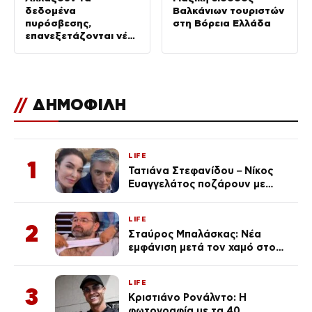
δεδομένα
Βαλκάνιων τουριστών
πυρόσβεσης,
στη Βόρεια Ελλάδα
επανεξετάζονται νέοι
τρόποι πρόληψης
//
ΔΗΜΟΦΙΛΗ
LIFE
1
Τατιάνα Στεφανίδου – Νίκος
Ευαγγελάτος ποζάρουν με
μαγιό σε παραλία στην
Κεφαλονιά
LIFE
2
Σταύρος Μπαλάσκας: Νέα
εμφάνιση μετά τον χαμό στο
«Πρωινό» (Φωτογραφία)
LIFE
3
Κριστιάνο Ρονάλντο: Η
φωτογραφία με τα 40