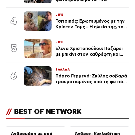
πανάκριβα αυτοκίνητα στο
γκαράζ του ξεπέρασε τα 20,7
LIFE
εκ. likes
4
Τσιτσιπάς: Ερωτευμένος με την
Κρίστεν Τομς – Η ηλικία της, το
άγνωστο παρελθόν της και το
μεγάλο της πάθος
LIFE
5
Έλενα Χριστοπούλου: Ποζάρει
με μπικίνι στον καθρέφτη και
εντυπωσιάζει – «Χάνουμε
τουλάχιστον 25 κιλά η
ΕΛΛΑΔΑ
καθεμία…» (Βίντεο)
6
Πόρτο Γερμενό: Σκύλος σοβαρά
τραυματισμένος από τη φωτιά
επέστρεψε στο σπίτι που τον
φρόντιζαν
//
BEST OF NETWORK