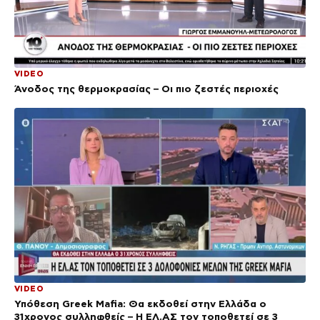
VIDEO
Άνοδος της θερμοκρασίας – Οι πιο ζεστές περιοχές
VIDEO
Υπόθεση Greek Mafia: Θα εκδοθεί στην Ελλάδα ο
31χρονος συλληφθείς – Η ΕΛ.ΑΣ τον τοποθετεί σε 3