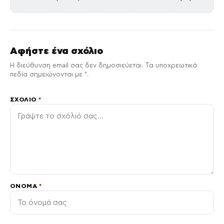
Νόρα Βαλσάμη: Μόνη
στη Σύρο και
καθηλωμένη στο
καροτσάκι το
καλοκαίρι
↗
↗
COUSCOUS.GR
DIMOCRACY.GR
Ειδήσεις
Δείτε όλες τις τελευταίες
από την
Ελλάδα και τον Κόσμο, τη στιγμή που
ΔΕΔΟΜΕΝΟ
συμβαίνουν, στο
.
ΑΚΟΛΟΥΘΗΣΤΕ ΜΑΣ
//
ΣΧΟΛΙΑ