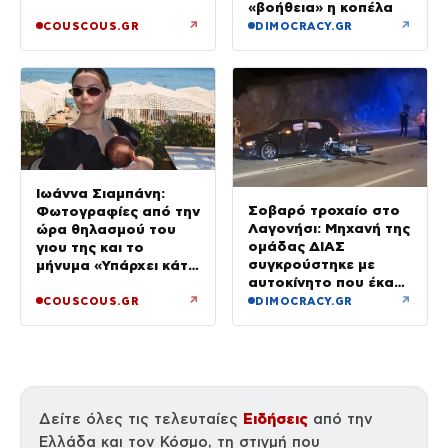
ηλιοβασίλεμα
«βοήθεια» η κοπέλα
↗
↗
COUSCOUS.GR
DIMOCRACY.GR
Ιωάννα Σιαμπάνη:
Σοβαρό τροχαίο στο
Φωτογραφίες από την
Λαγονήσι: Μηχανή της
ώρα θηλασμού του
ομάδας ΔΙΑΣ
γιου της και το
συγκρούστηκε με
μήνυμα «Υπάρχει κάτι
αυτοκίνητο που έκανε
μαγικό σε αυτές τις
αναστροφή – Δύο
αργές μέρες»
↗
↗
COUSCOUS.GR
DIMOCRACY.GR
αστυνομικοί
τραυματίες, βίντεο
Ειδήσεις
Δείτε όλες τις τελευταίες
από την
Ελλάδα και τον Κόσμο, τη στιγμή που