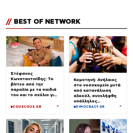
//
BEST OF NETWORK
Στέφανος
Κωνσταντινίδης: Το
Κομοτηνή: Ανήλικος
βίντεο από την
στο νοσοκομείο μετά
παραλία με τα παιδιά
από κατανάλωση
του και το σχόλιο για
αλκοόλ, συνελήφθη
την ηλικία του
υπάλληλος
καταστήματος
↗
↗
COUSCOUS.GR
DIMOCRACY.GR