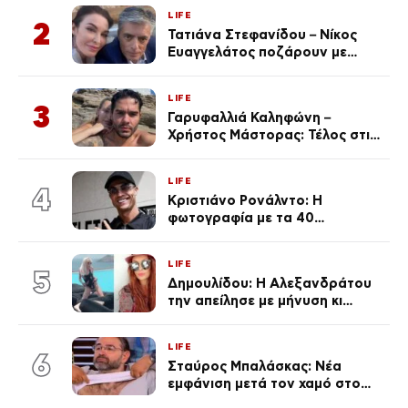
LIFE
2
Τατιάνα Στεφανίδου – Νίκος
Ευαγγελάτος ποζάρουν με
μαγιό σε παραλία στην
Κεφαλονιά
LIFE
3
Γαρυφαλλιά Καληφώνη –
Χρήστος Μάστορας: Τέλος στις
φήμες χωρισμού, όλη η αλήθεια
για τη σχέση τους
LIFE
4
Κριστιάνο Ρονάλντο: Η
φωτογραφία με τα 40
πανάκριβα αυτοκίνητα στο
γκαράζ του ξεπέρασε τα 20,7
LIFE
εκ. likes
5
Δημουλίδου: Η Αλεξανδράτου
την απείλησε με μήνυση κι
εκείνη απαντά – «Δεν σε
αναγνώρισα, όταν κατάλαβα
LIFE
ποια είσαι σοκαρίστικα»
6
Σταύρος Μπαλάσκας: Νέα
εμφάνιση μετά τον χαμό στο
«Πρωινό» (Φωτογραφία)