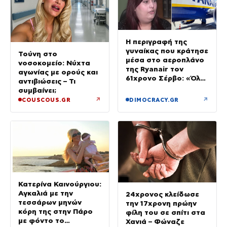
Η περιγραφή της
γυναίκας που κράτησε
Τούνη στο
μέσα στο αεροπλάνο
νοσοκομείο: Νύχτα
της Ryanair τον
αγωνίας με ορούς και
61χρονο Σέρβο: «Όλα
αντιβιώσεις – Τι
έγιναν σε κλάσματα
συμβαίνει;
δευτερολέπτου»
↗
↗
COUSCOUS.GR
DIMOCRACY.GR
Κατερίνα Καινούργιου:
Αγκαλιά με την
24χρονος κλείδωσε
τεσσάρων μηνών
την 17χρονη πρώην
κόρη της στην Πάρο
φίλη του σε σπίτι στα
με φόντο το
Χανιά – Φώναζε