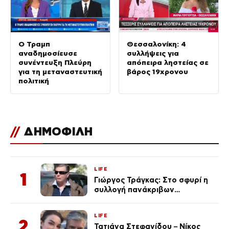
Ο Τραμπ
Θεσσαλονίκη: 4
αναδημοσίευσε
συλλήψεις για
συνέντευξη Πλεύρη
απόπειρα ληστείας σε
για τη μεταναστευτική
βάρος 19χρονου
πολιτική
//
ΔΗΜΟΦΙΛΗ
LIFE
1
Γιώργος Τράγκας: Στο σφυρί η
συλλογή πανάκριβων
αυτοκινήτων του – Ζαλίζουν τα
ποσά
LIFE
2
Τατιάνα Στεφανίδου – Νίκος