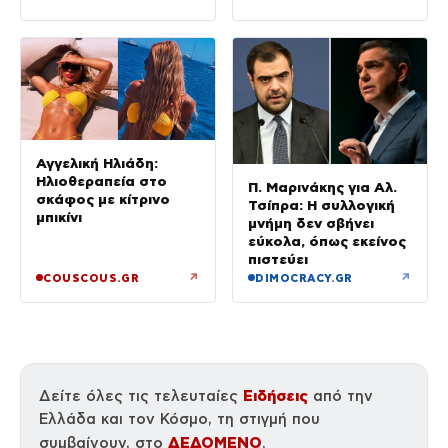
προσπαθήσαμε να τον
αναστάτωσαν το
διώξουμε
καλοκαίρι της
Αγγελική Ηλιάδη:
Ηλιοθεραπεία στο
Π. Μαρινάκης για Αλ.
σκάφος με κίτρινο
Τσίπρα: Η συλλογική
μπικίνι
μνήμη δεν σβήνει
εύκολα, όπως εκείνος
πιστεύει
↗
↗
COUSCOUS.GR
DIMOCRACY.GR
Ειδήσεις
Δείτε όλες τις τελευταίες
από την
Ελλάδα και τον Κόσμο, τη στιγμή που
ΔΕΔΟΜΕΝΟ
συμβαίνουν, στο
.