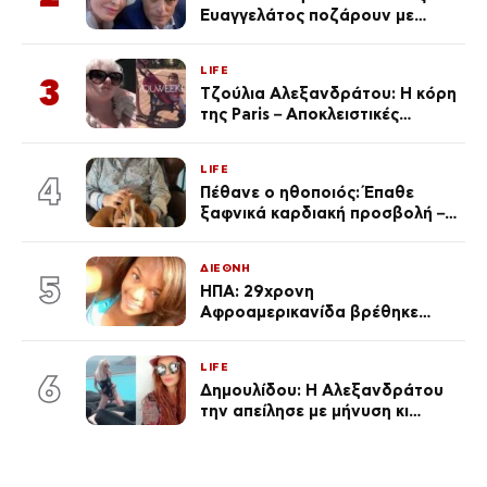
Ευαγγελάτος ποζάρουν με
μαγιό σε παραλία στην
Κεφαλονιά
LIFE
3
Τζούλια Αλεξανδράτου: Η κόρη
της Paris – Αποκλειστικές
φωτογραφίες
LIFE
4
Πέθανε ο ηθοποιός: Έπαθε
ξαφνικά καρδιακή προσβολή – Η
ανακοίνωση της συζύγου του
ΔΙΕΘΝΗ
5
ΗΠΑ: 29χρονη
Αφροαμερικανίδα βρέθηκε
απαγχονισμένη σε δέντρο στον
Μισισιπή
LIFE
6
Δημουλίδου: Η Αλεξανδράτου
την απείλησε με μήνυση κι
εκείνη απαντά – «Δεν σε
αναγνώρισα, όταν κατάλαβα
ποια είσαι σοκαρίστικα»