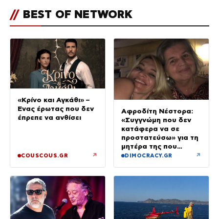
//
BEST OF NETWORK
«Κρίνο και Αγκάθι» –
Ένας έρωτας που δεν
Αφροδίτη Νέστορα:
έπρεπε να ανθίσει
«Συγγνώμη που δεν
κατάφερα να σε
προστατεύσω» για τη
μητέρα της που
σκοτώθηκε στην
↗
↗
COUSCOUS.GR
DIMOCRACY.GR
εμπρηστική επίθεση
στη Θεσσαλονίκη