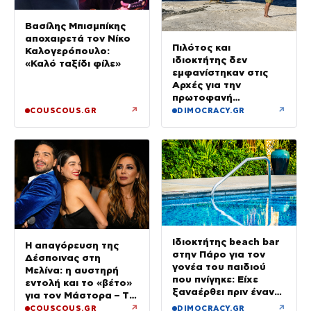
Βασίλης Μπισμπίκης
αποχαιρετά τον Νίκο
Πιλότος και
Καλογερόπουλο:
ιδιοκτήτης δεν
«Καλό ταξίδι φίλε»
εμφανίστηκαν στις
Αρχές για την
πρωτοφανή
προσγείωση του
↗
↗
COUSCOUS.GR
DIMOCRACY.GR
ελικοπτέρου στο
Σαρακήνικο
Ιδιοκτήτης beach bar
Η απαγόρευση της
στην Πάρο για τον
Δέσποινας στη
γονέα του παιδιού
Μελίνα: η αυστηρή
που πνίγηκε: Είχε
εντολή και το «βέτο»
ξαναέρθει πριν έναν
για τον Μάστορα – Τα
μήνα και
τηλεφωνήματα που
↗
↗
COUSCOUS.GR
DIMOCRACY.GR