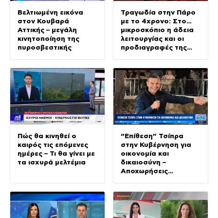
Βελτιωμένη εικόνα
Τραγωδία στην Πάρο
στον Κουβαρά
με το 4χρονο: Στο…
Αττικής – μεγάλη
μικροσκόπιο η άδεια
κινητοποίηση της
λειτουργίας και οι
πυροσβεστικής
προδιαγραφές της
πισίνας του beach bar
Πώς θα κινηθεί ο
“Επίθεση” Τσίπρα
καιρός τις επόμενες
στην Κυβέρνηση για
ημέρες – Τι θα γίνει με
οικονομία και
τα ισχυρά μελτέμια
δικαιοσύνη –
Αποχωρήσεις
στελεχών από την
«Ελπίδα για τη
Δημοκρατία»