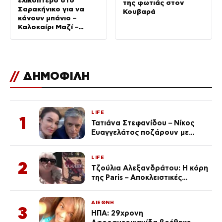
ελικόπτερο στο
της φωτιάς στον
Σαρακήνικο για να
Κουβαρά
κάνουν μπάνιο –
Καλοκαίρι Μαζί –
10/08/2026
//
ΔΗΜΟΦΙΛΗ
LIFE
1
Τατιάνα Στεφανίδου – Νίκος
Ευαγγελάτος ποζάρουν με
μαγιό σε παραλία στην
Κεφαλονιά
LIFE
2
Τζούλια Αλεξανδράτου: Η κόρη
της Paris – Αποκλειστικές
φωτογραφίες
ΔΙΕΘΝΗ
3
ΗΠΑ: 29χρονη