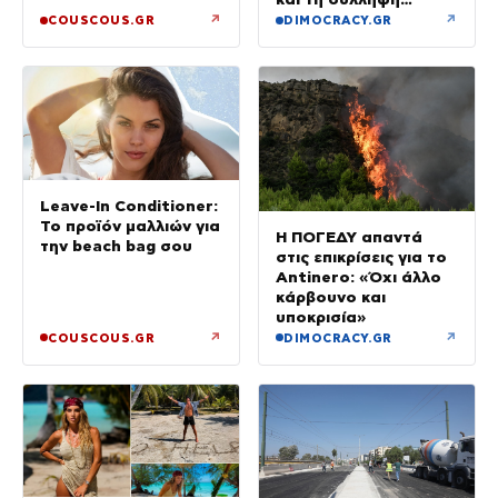
37χρονου με
↗
↗
COUSCOUS.GR
DIMOCRACY.GR
κλεμμένο Ι.Χ.
Leave-In Conditioner:
Το προϊόν μαλλιών για
Η ΠΟΓΕΔΥ απαντά
την beach bag σου
στις επικρίσεις για το
Antinero: «Όχι άλλο
κάρβουνο και
υποκρισία»
↗
↗
COUSCOUS.GR
DIMOCRACY.GR