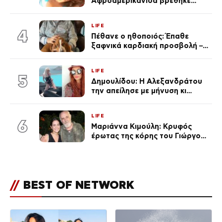
Αφροαμερικανίδα βρέθηκε
απαγχονισμένη σε δέντρο στον
Μισισιπή
LIFE
4
Πέθανε ο ηθοποιός: Έπαθε
ξαφνικά καρδιακή προσβολή – Η
ανακοίνωση της συζύγου του
LIFE
5
Δημουλίδου: Η Αλεξανδράτου
την απείλησε με μήνυση κι
εκείνη απαντά – «Δεν σε
αναγνώρισα, όταν κατάλαβα
LIFE
ποια είσαι σοκαρίστικα»
6
Μαριάννα Κιμούλη: Κρυφός
έρωτας της κόρης του Γιώργου,
είναι μαζί 4 χρόνια,
φωτογραφίες του
//
BEST OF NETWORK