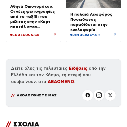
Αθηνά Οικονομάκου:
Οι νέες φωτογραφίες
Η παλαιά Λεωφόρος
από το ταξίδι του
Ποσειδώνος
μέλιτος στην «Καρτ
παραδίδεται στην
ποστάλ στον
κυκλοφορία
παράδεισο»
↗
↗
COUSCOUS.GR
DIMOCRACY.GR
Ειδήσεις
Δείτε όλες τις τελευταίες
από την
Ελλάδα και τον Κόσμο, τη στιγμή που
ΔΕΔΟΜΕΝΟ
συμβαίνουν, στο
.
ΑΚΟΛΟΥΘΗΣΤΕ ΜΑΣ
//
ΣΧΟΛΙΑ