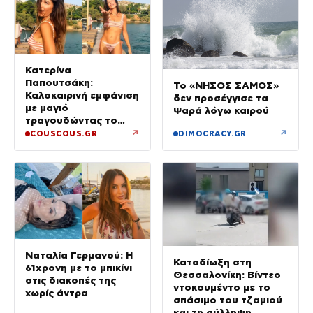
Κατερίνα
Παπουτσάκη:
Το «ΝΗΣΟΣ ΣΑΜΟΣ»
Καλοκαιρινή εμφάνιση
δεν προσέγγισε τα
με μαγιό
Ψαρά λόγω καιρού
τραγουδώντας το
«Καλοκαιρινά
↗
↗
COUSCOUS.GR
DIMOCRACY.GR
Ραντεβού»
Ναταλία Γερμανού: Η
Καταδίωξη στη
61χρονη με το μπικίνι
Θεσσαλονίκη: Βίντεο
στις διακοπές της
ντοκουμέντο με το
χωρίς άντρα
σπάσιμο του τζαμιού
και τη σύλληψη