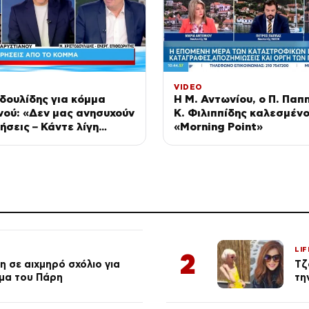
VIDEO
δουλίδης για κόμμα
Η Μ. Αντωνίου, ο Π. Παπ
ού: «Δεν μας ανησυχούν
Κ. Φιλιππίδης καλεσμένο
ήσεις – Κάντε λίγη
«Morning Point»
αι θα εκπλαγείτε»
LIF
2
 σε αιχμηρό σχόλιο για
Τζ
μα του Πάρη
τη