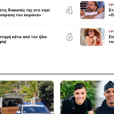
LIF
4
τις διακοπές της στο νησί
Στ
κούραση του χειμώνα»
«Π
LIF
6
στιγμή κάτω από τον ήλιο
Σί
φία)
το