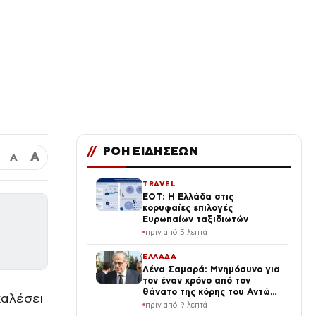
//
ΡΟΗ ΕΙΔΗΣΕΩΝ
Α
Α
TRAVEL
ΕΟΤ: Η Ελλάδα στις
κορυφαίες επιλογές
Ευρωπαίων ταξιδιωτών
πριν από 5 λεπτά
ΕΛΛΑΔΑ
Λένα Σαμαρά: Μνημόσυνο για
τον έναν χρόνο από τον
θάνατο της κόρης του Αντώνη
καλέσει
Σαμαρά
πριν από 9 λεπτά