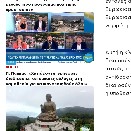
έντονες α
μεγαλύτερο πρόγραμμα πολιτικής
Ευρωεισα
προστασίας»
Ευρωεισα
νομιμότητ
Αυτή η κί
δικαιοσύν
VIDEO
πτυχές τ
Π. Παππάς: «Χρειάζονται γρήγορες
αντίδρασ
διαδικασίες και κάποιες αλλαγές στη
νομοθεσία για να ικανοποιηθούν όλοι»
δικαιοσύν
η υπόθεση