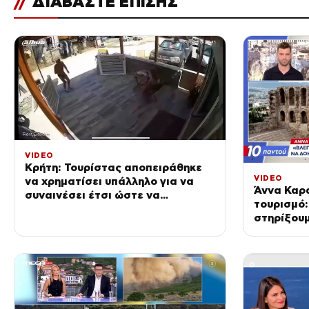
//
ΔΙΑΒΑΣΤΕ ΕΠΙΣΗΣ
VIDEO
Κρήτη: Τουρίστας αποπειράθηκε
VIDEO
να χρηματίσει υπάλληλο για να
Άννα Καρα
συναινέσει έτσι ώστε να
τουρισμό:
ασελγήσει σε ανήλικο κορίτσι
στηρίξουμ
οικογένει