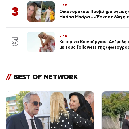
LIFE
3
Οικονομάκου: Πρόβλημα υγείας σ
Μπόρα Μπόρα – «Έσκασε όλη η 
LIFE
5
Κατερίνα Καινούργιου: Ανέμελη 
με τους followers της (φωτογρα
//
BEST OF NETWORK