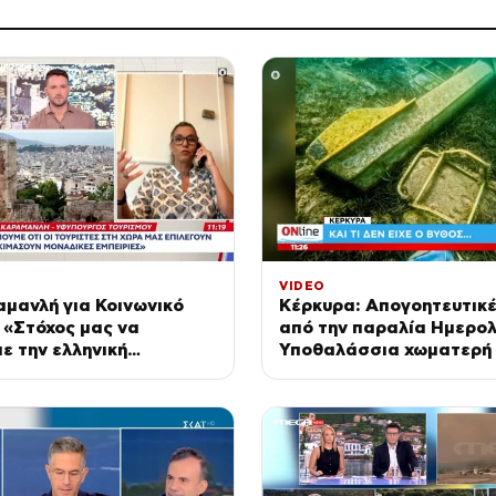
VIDEO
μανλή για Κοινωνικό
Κέρκυρα: Απογοητευτικέ
 «Στόχος μας να
από την παραλία Ημερολ
ε την ελληνική
Υποθαλάσσια χωματερή 
α»
του Ιονίου