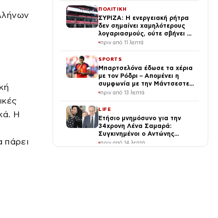
ΠΟΛΙΤΙΚΗ
λλήνων
ΣΥΡΙΖΑ: Η ενεργειακή ρήτρα
δεν σημαίνει χαμηλότερους
λογαριασμούς, ούτε σβήνει 7
χρόνια ενεργειακής ακρίβειας
πριν από 11 λεπτά
SPORTS
Μπαρτσελόνα έδωσε τα χέρια
με τον Ρόδρι – Απομένει η
συμφωνία με την Μάντσεστερ
κή
Σίτι
πριν από 13 λεπτά
ικές
LIFE
κά. Η
Ετήσιο μνημόσυνο για την
34χρονη Λένα Σαμαρά:
Συγκινημένοι ο Αντώνης
α πάρει
Σαμαράς και η σύζυγός του
πριν από 14 λεπτά
ΕΛΛΑΔΑ
Γερμανία: Συνελήφθη
31χρονος με ευρωπαϊκό
ένταλμα για τρεις
ανθρωποκτονίες στην Ελλάδα
πριν από 19 λεπτά
ΠΟΛΙΤΙΚΗ