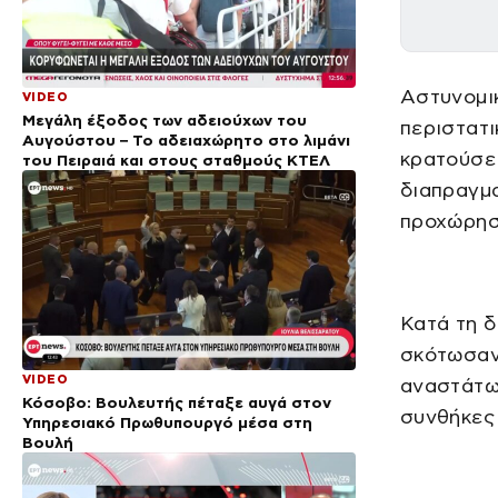
Αστυνομι
VIDEO
Μεγάλη έξοδος των αδειούχων του
περιστατι
Αυγούστου – Το αδειαχώρητο στο λιμάνι
κρατούσε 
του Πειραιά και στους σταθμούς ΚΤΕΛ
διαπραγμα
προχώρησ
Κατά τη δ
σκότωσαν 
VIDEO
αναστάτωσ
Κόσοβο: Βουλευτής πέταξε αυγά στον
συνθήκες 
Υπηρεσιακό Πρωθυπουργό μέσα στη
Βουλή