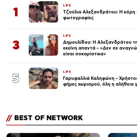
LIFE
1
Τζούλια Αλεξανδράτου: Η κόρη τ
φωτογραφίες
LIFE
3
Δημουλίδου: Η Αλεξανδράτου τη
εκείνη απαντά – «Δεν σε αναγν
είσαι σοκαρίστικα»
LIFE
5
Γαρυφαλλιά Καληφώνη – Χρήστος
φήμες χωρισμού, όλη η αλήθεια γ
//
BEST OF NETWORK