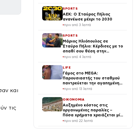
SPORTS
ΑΕΚ: Ο Σταύρος Πήλιος
ανανέωσε μέχρι το 2030
πριν από 3 λεπτά
SPORTS
Μάριος Ηλιόπουλος σε
Σταύρο Πήλιο: Κέρδισες με το
σπαθί σου θέση στην
ενδεκάδα, θα σε μαλώσω αν
πριν από 4 λεπτά
δεν είσαι ενωτικός στα
αποδυτήρια
LIFE
Γάμος στο MEGA:
Παρουσιαστής του σταθμού
παντρεύεται την αγαπημένη
του – Ποιος είναι
πριν από 13 λεπτά
σαν και
ΟΙΚΟΝΟΜΙΑ
Αυξημένο κόστος στις
ύν τις
οργανωμένες παραλίες –
Πόσα χρήματα χρειάζεται μία
οικογένεια
πριν από 22 λεπτά
ΕΛΛΑΔΑ
Καταγγελία για επίθεση σε