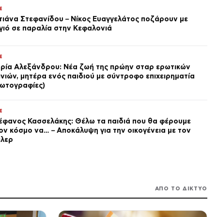
streaming sites για δωρεάν
E
online την Οδύσσεια
παγιδεύει θεατές
τιάνα Στεφανίδου – Νίκος Ευαγγελάτος ποζάρουν με
πριν από 2 ώρες
γιό σε παραλία στην Κεφαλονιά
LIFE
Φειδίας Παναγιώτου:
Αντιδράσεις για την εμφάνισή
E
του στην εκδήλωση μνήμης
ρία Αλεξάνδρου: Νέα ζωή της πρώην σταρ ερωτικών
για Ισαάκ και Σολωμού –
πριν από 2 ώρες
«Άντε και του χρόνου με
ινιών, μητέρα ενός παιδιού με σύντροφο επιχειρηματία
βατραχοπέδιλα»
ωτογραφίες)
ΟΙΚΟΝΟΜΙΑ
Πινακίδες κυκλοφορίας: Τέλος
στις χρονοβόρες διαδικασίες –
ανοικτό, ψηφιακό σύστημα
E
παραγγελίας και κατασκευής
πριν από 2 ώρες
έφανος Κασσελάκης: Θέλω τα παιδιά που θα φέρουμε
ον κόσμο να… – Αποκάλυψη για την οικογένεια με τον
SPORTS
ιλερ
Βραζιλία: Τραυματισμός σε
πανηγυρισμό για γκολ που
δεν μέτρησε στο Κοριτίμπα –
Σαπεκοένσε
πριν από 2 ώρες
ΕΛΛΑΔΑ
ΑΠΟ ΤΟ ΔΙΚΤΥΟ
Φαρμακείο διακοπών: Όσα
πρέπει να περιλαμβάνει το κιτ
για ασφαλείς εξορμήσεις