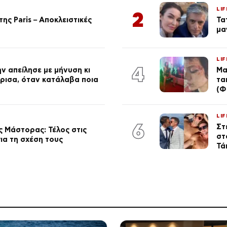
LIF
2
ης Paris – Αποκλειστικές
Τα
μα
LIF
4
ν απείλησε με μήνυση κι
Μα
ώρισα, όταν κατάλαβα ποια
τα
(Φ
LIF
6
Στ
 Μάστορας: Τέλος στις
στ
ια τη σχέση τους
Τά