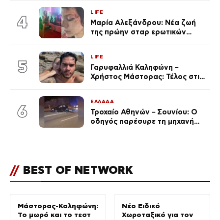
αναγνώρισα, όταν κατάλαβα
LIFE
ποια είσαι σοκαρίστικα»
4
Μαρία Αλεξάνδρου: Νέα ζωή
της πρώην σταρ ερωτικών
ταινιών, μητέρα ενός παιδιού με
σύντροφο επιχειρηματία
LIFE
(Φωτογραφίες)
5
Γαρυφαλλιά Καληφώνη –
Χρήστος Μάστορας: Τέλος στις
φήμες χωρισμού, όλη η αλήθεια
για τη σχέση τους
ΕΛΛΑΔΑ
6
Τροχαίο Αθηνών – Σουνίου: Ο
οδηγός παρέσυρε τη μηχανή
των αστυνομικών σε
αναστροφή – Στο 401 ΣΝ οι δύο
τραυματίες
//
BEST OF NETWORK
Μάστορας-Καληφώνη:
Νέο Ειδικό
Το μωρό και το τεστ
Χωροταξικό για τον