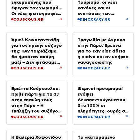
εγκυμοσύνης που
Τουρισμό: οι νέοι
έφεραν τον χωρισμό –
κανόνες και οι
Οι νέες φωτογραφίες
ενστάσεις των
από την Πάρο χωρίς
ξενοδόχων
↗
↗
COUSCOUS.GR
DIMOCRACY.GR
τον Χρήστο
Άριελ Κωνσταντινίδη
Τραγωδία με 4χρονο
για τον πρώην σύζυγό
στην Πάρο: Έρευνα
της: «Αν ταιριάζαμε,
για το εάν είχε άδεια
θα ήμασταν ακόμη
η πισίνα και αν υπήρχε
μαζί – Δεν φτάσαμε
ναυαγοσώστης
ποτέ στα δικαστήρια»
↗
↗
COUSCOUS.GR
DIMOCRACY.GR
Εριέττα Κούρκουλου:
Θερινοί προορισμοί
Πριβέ πάρτι για τα 33
ενόψει
στην έπαυλη τους
Δεκαπενταύγουστου:
στην Πάρο – Η
Στο 100% οι
έκπληξη του συζύγου
πληρότητες, ουρές σε
της
λιμάνια, διόδια και
↗
↗
COUSCOUS.GR
DIMOCRACY.GR
ΚΤΕΛ
Η Βαλέρια Χοψονίδου
Το «καταραμένο