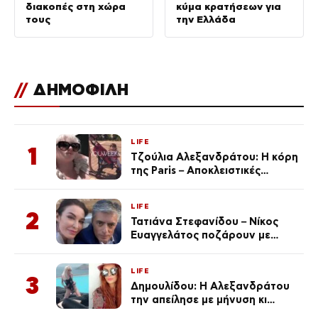
διακοπές στη χώρα
κύμα κρατήσεων για
τους
την Ελλάδα
//
ΔΗΜΟΦΙΛΗ
LIFE
1
Τζούλια Αλεξανδράτου: Η κόρη
της Paris – Αποκλειστικές
φωτογραφίες
LIFE
2
Τατιάνα Στεφανίδου – Νίκος
Ευαγγελάτος ποζάρουν με
μαγιό σε παραλία στην
Κεφαλονιά
LIFE
3
Δημουλίδου: Η Αλεξανδράτου
την απείλησε με μήνυση κι
εκείνη απαντά – «Δεν σε