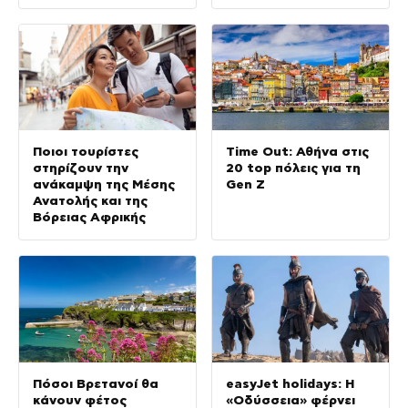
Ποιοι τουρίστες
Time Out: Αθήνα στις
στηρίζουν την
20 top πόλεις για τη
ανάκαμψη της Μέσης
Gen Z
Ανατολής και της
Βόρειας Αφρικής
Πόσοι Βρετανοί θα
easyJet holidays: Η
κάνουν φέτος
«Οδύσσεια» φέρνει