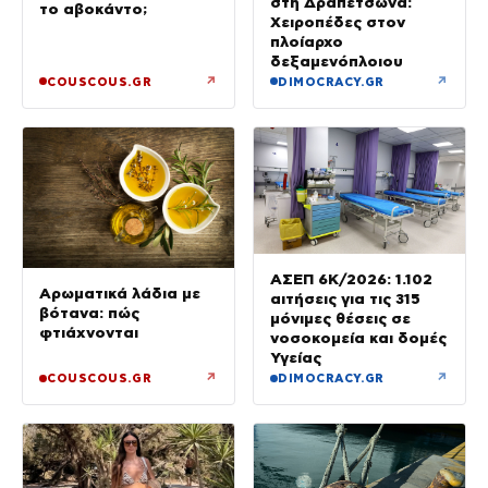
στη Δραπετσώνα:
το αβοκάντο;
Χειροπέδες στον
πλοίαρχο
δεξαμενόπλοιου
↗
↗
COUSCOUS.GR
DIMOCRACY.GR
ΑΣΕΠ 6Κ/2026: 1.102
Αρωματικά λάδια με
αιτήσεις για τις 315
βότανα: πώς
μόνιμες θέσεις σε
φτιάχνονται
νοσοκομεία και δομές
Υγείας
↗
↗
COUSCOUS.GR
DIMOCRACY.GR