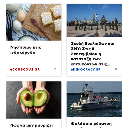
Σχολή Ευελπίδων και
Νηστίσιμο κέικ
ΣΜΥ: Στις 8
ινδοκάρυδο
Σεπτεμβρίου η
κατάταξη των
επιτυχόντων στις
Στρατιωτικές Σχολές
↗
↗
COUSCOUS.GR
DIMOCRACY.GR
Θαλάσσια ρύπανση
Πώς να μην μαυρίζει