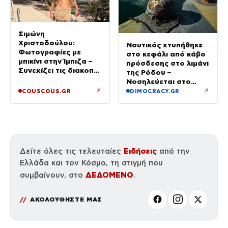
Σιμώνη
Χριστοδούλου:
Ναυτικός χτυπήθηκε
Φωτογραφίες με
στο κεφάλι από κάβο
μπικίνι στην Ίμπιζα –
πρόσδεσης στο λιμάνι
Συνεχίζει τις διακοπές
της Ρόδου –
της με τον σύζυγό
Νοσηλεύεται στο
της, Αντρέα Γεωργίου
νοσοκομείο
↗
↗
COUSCOUS.GR
DIMOCRACY.GR
Ειδήσεις
Δείτε όλες τις τελευταίες
από την
Ελλάδα και τον Κόσμο, τη στιγμή που
ΔΕΔΟΜΕΝΟ
συμβαίνουν, στο
.
ΑΚΟΛΟΥΘΗΣΤΕ ΜΑΣ