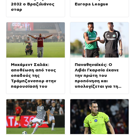
2032 ο Βραζιλιάνος
Europa League
σταρ
Μοχάμεντ Σαλάχ:
Παναθηναϊκός: Ο
αποθέωση από τους
Λιβάι Γκαρσία έκανε
οπαδούς της
την πρώτη του
Τράμπζονσπορ στην
προπόνηση και
παρουσίασή του
υπολογίζεται για τη
ρεβάνς με την ΤΣΣΚΑ
1948