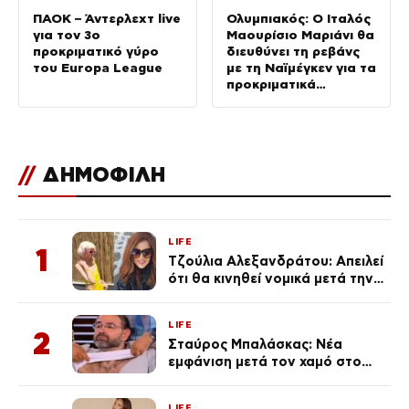
ΠΑΟΚ – Άντερλεχτ live
Ολυμπιακός: Ο Ιταλός
για τον 3ο
Μαουρίσιο Μαριάνι θα
προκριματικό γύρο
διευθύνει τη ρεβάνς
του Europa League
με τη Ναϊμέγκεν για τα
προκριματικά
Champions League
//
ΔΗΜΟΦΙΛΗ
LIFE
1
Τζούλια Αλεξανδράτου: Απειλεί
ότι θα κινηθεί νομικά μετά την
ανάρτηση της Δημουλίδου
LIFE
2
Σταύρος Μπαλάσκας: Νέα
εμφάνιση μετά τον χαμό στο
«Πρωινό» (Φωτογραφία)
LIFE