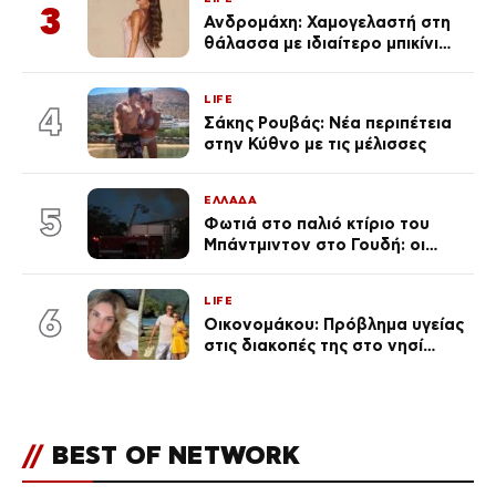
3
Ανδρομάχη: Χαμογελαστή στη
θάλασσα με ιδιαίτερο μπικίνι
μετά τον χωρισμό της
(φωτογραφία)
LIFE
4
Σάκης Ρουβάς: Νέα περιπέτεια
στην Κύθνο με τις μέλισσες
ΕΛΛΑΔΑ
5
Φωτιά στο παλιό κτίριο του
Μπάντμιντον στο Γουδή: οι
δικηγόροι των κατηγορουμένων
λένε «Η δικογραφία περιέχει
LIFE
πλήθος ελλείψεων και σοβαρών
6
Οικονομάκου: Πρόβλημα υγείας
κενών»
στις διακοπές της στο νησί
Μπόρα Μπόρα – «Έσκασε όλη η
κούραση του χειμώνα»
//
BEST OF NETWORK