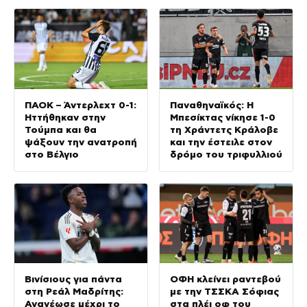
ΠΑΟΚ – Άντερλεχτ 0-1:
Παναθηναϊκός: Η
Ηττήθηκαν στην
Μπεσίκτας νίκησε 1-0
Τούμπα και θα
τη Χράντετς Κράλοβε
ψάξουν την ανατροπή
και την έστειλε στον
στο Βέλγιο
δρόμο του τριφυλλιού
Βινίσιους για πάντα
ΟΦΗ κλείνει ραντεβού
στη Ρεάλ Μαδρίτης:
με την ΤΣΣΚΑ Σόφιας
Ανανέωσε μέχρι το
στα πλέι οφ του