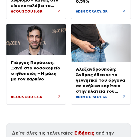
χωρισμό – Κανείς δεν
0,59%
είχε καταλάβει το
δράμα που περνούσε
↗
↗
COUSCOUS.GR
DIMOCRACY.GR
Γιώργος Παράσχος:
Ξανά στο νοσοκομείο
Αλεξανδρούπολη:
ο ηθοποιός – Η μάχη
Άνδρας έδειχνε τα
με τον καρκίνο
γεννητικά του όργανα
σε ανήλικα κορίτσια
στην πλατεία του
χωριού Άβαντας
↗
↗
COUSCOUS.GR
DIMOCRACY.GR
Ειδήσεις
Δείτε όλες τις τελευταίες
από την