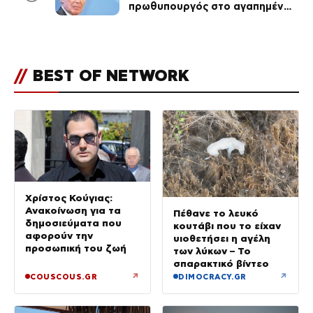
πρωθυπουργός στο αγαπημένο
του Πόρτο Χέλι
//
BEST OF NETWORK
Χρίστος Κούγιας:
Ανακοίνωση για τα
Πέθανε το λευκό
δημοσιεύματα που
κουτάβι που το είχαν
αφορούν την
υιοθετήσει η αγέλη
προσωπική του ζωή
των λύκων – Το
σπαρακτικό βίντεο
↗
↗
COUSCOUS.GR
DIMOCRACY.GR