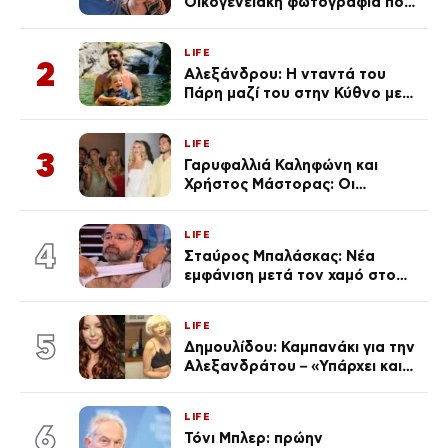
Οικογενειακή φωτογραφία που
ανάρτησε ο γιος του λίγο πριν
από την επέτειο θανάτου της
LIFE
Λένας
2
Αλεξάνδρου: Η νταντά του
Πάρη μαζί του στην Κύθνο με
τον μικρό και την Ελληνίδου
(Φωτογραφίες)
LIFE
3
Γαρυφαλλιά Καληφώνη και
Χρήστος Μάστορας: Οι
χωριστές διακοπές και η
επέτειος που φέτος πέρασε
LIFE
απαρατήρητη
4
Σταύρος Μπαλάσκας: Νέα
εμφάνιση μετά τον χαμό στο
«Πρωινό» (Φωτογραφία)
LIFE
5
Δημουλίδου: Καμπανάκι για την
Αλεξανδράτου – «Υπάρχει και
ένα μικρό παιδί πίσω που
χρειάζεται τη μάνα του»
LIFE
6
Τόνι Μπλερ: πρώην