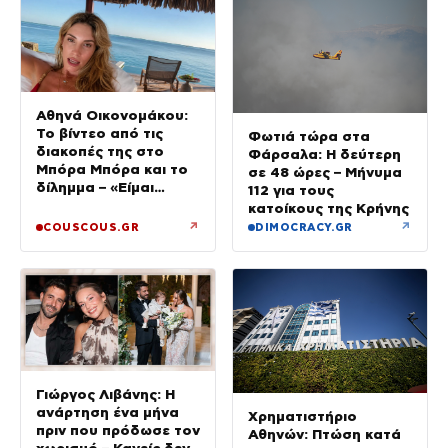
Αθηνά Οικονομάκου:
Το βίντεο από τις
Φωτιά τώρα στα
διακοπές της στο
Φάρσαλα: Η δεύτερη
Μπόρα Μπόρα και το
σε 48 ώρες – Μήνυμα
δίλημμα – «Είμαι
112 για τους
ξαπλωμένη έχοντας
κατοίκους της Κρήνης
αυτή τη θέα»
↗
↗
COUSCOUS.GR
DIMOCRACY.GR
Γιώργος Λιβάνης: Η
ανάρτηση ένα μήνα
Χρηματιστήριο
πριν που πρόδωσε τον
Αθηνών: Πτώση κατά