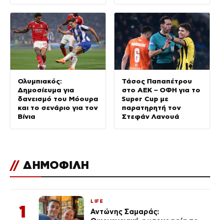
Ολυμπιακός:
Τάσος Παπαπέτρου
Δημοσίευμα για
στο ΑΕΚ – ΟΦΗ για το
δανεισμό του Μόουρα
Super Cup με
και το σενάριο για τον
παρατηρητή τον
Βίνια
Στεφάν Λανουά
//
ΔΗΜΟΦΙΛΗ
LIFE
1
Αντώνης Σαμαράς: