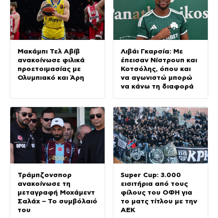
Μακάμπι Τελ Αβίβ
Λιβάι Γκαρσία: Με
ανακοίνωσε φιλικά
έπεισαν Νίστρουπ και
προετοιμασίας με
Κοτσόλης, όπου και
Ολυμπιακό και Άρη
να αγωνιστώ μπορώ
να κάνω τη διαφορά
Τράμπζονσπορ
Super Cup: 3.000
ανακοίνωσε τη
εισιτήρια από τους
μεταγραφή Μοχάμεντ
φίλους του ΟΦΗ για
Σαλάχ – Το συμβόλαιό
το ματς τίτλου με την
του
ΑΕΚ