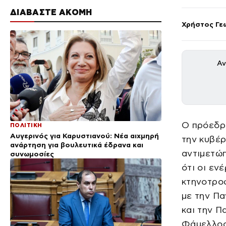
ΔΙΑΒΑΣΤΕ ΑΚΟΜΗ
Χρήστος Γε
Αν
Ο πρόεδρ
ΠΟΛΙΤΙΚΗ
Αυγερινός για Καρυστιανού: Νέα αιχμηρή
την κυβέρ
ανάρτηση για βουλευτικά έδρανα και
αντιμετώπ
συνωμοσίες
ότι οι εν
κτηνοτροφ
με την Π
και την 
Φάμελλος