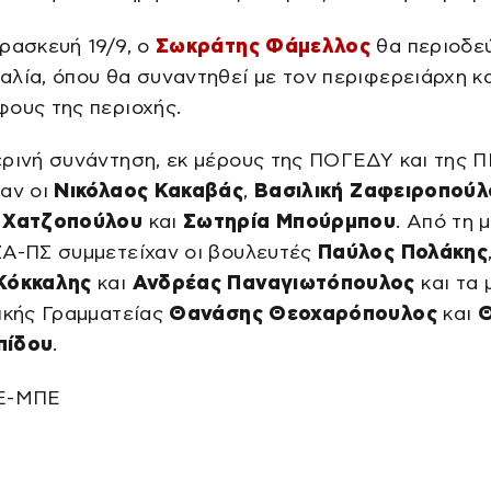
ρασκευή 19/9, ο
Σωκράτης Φάμελλος
θα περιοδε
λία, όπου θα συναντηθεί με τον περιφερειάρχη κα
ους της περιοχής.
ρινή συνάντηση, εκ μέρους της ΠΟΓΕΔΥ και της 
χαν οι
Νικόλαος Κακαβάς
,
Βασιλική Ζαφειροπούλ
 Χατζοπούλου
και
Σωτηρία Μπούρμπου
. Από τη 
ΖΑ-ΠΣ συμμετείχαν οι βουλευτές
Παύλος Πολάκης
Κόκκαλης
και
Ανδρέας Παναγιωτόπουλος
και τα 
ικής Γραμματείας
Θανάσης Θεοχαρόπουλος
και
Θ
πίδου
.
ΠΕ-ΜΠΕ