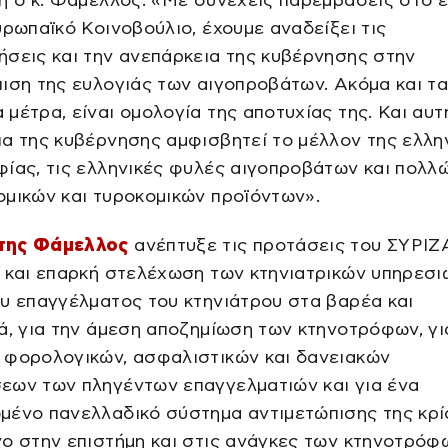
η ο κ. Φάμελλος: «Με συνεχείς παρεμβάσεις στο 
υρωπαϊκό Κοινοβούλιο, έχουμε αναδείξει τις
σεις και την ανεπάρκεια της κυβέρνησης στην
ιση της ευλογιάς των αιγοπροβάτων. Ακόμα και τ
μέτρα, είναι ομολογία της αποτυχίας της. Και αυτ
α της κυβέρνησης αμφισβητεί το μέλλον της ελλη
ίας, τις ελληνικές φυλές αιγοπροβάτων και πολλ
μικών και τυροκομικών προϊόντων».
της Φάμελλος
ανέπτυξε τις προτάσεις του ΣΥΡΙΖ
 και επαρκή στελέχωση των κτηνιατρικών υπηρεσι
υ επαγγέλματος του κτηνιάτρου στα βαρέα και
ά, για την άμεση αποζημίωση των κτηνοτρόφων, γι
 φορολογικών, ασφαλιστικών και δανειακών
εων των πληγέντων επαγγελματιών και για ένα
μένο πανελλαδικό σύστημα αντιμετώπισης της κρί
ο στην επιστήμη και στις ανάγκες των κτηνοτρόφ