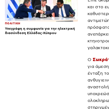
Είπε ακόμ
και στο ε
καθυστερή
αντιμετώπ
ΠΟΛΙΤΙΚΗ
πρόσφατα 
Υπεγράφη η συμφωνία για την ηλεκτρική
διασύνδεση Ελλάδας-Κύπρου
ανεπάρκει
κτηνοτροφ
γαλακτοκο
Ο
Σωκρά
για άμεση
ένταξη το
ανθυγιειν
αναστολή
υποχρεώσ
ολοκληρω
στηριγμέν