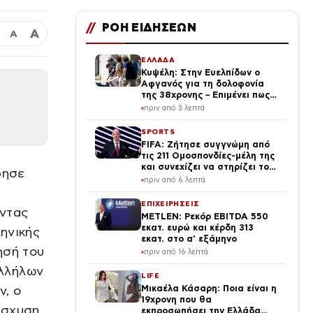
//
ΡΟΗ ΕΙΔΗΣΕΩΝ
Α
Α
ΕΛΛΑΔΑ
Κυψέλη: Στην Ευελπίδων ο
Αφγανός για τη δολοφονία
της 38χρονης – Επιμένει πως
είναι αθώος και κατηγορεί
πριν από 3 λεπτά
τον ηλικιωμένο
SPORTS
FIFA: Ζήτησε συγγνώμη από
τις 211 Ομοσπονδίες-μέλη της
και συνεχίζει να στηρίζει τον
ρησε
Τζιάνι Ινφαντίνο
πριν από 6 λεπτά
ΕΠΙΧΕΙΡΗΣΕΙΣ
οντας
METLEN: Ρεκόρ EBITDA 550
εκατ. ευρώ και κέρδη 313
ληνικής
εκατ. στο α’ εξάμηνο
ησή του
πριν από 16 λεπτά
αλλήλων
LIFE
ν, ο
Μικαέλα Κάσαρη: Ποια είναι η
19χρονη που θα
ίσχυση
εκπροσωπήσει την Ελλάδα