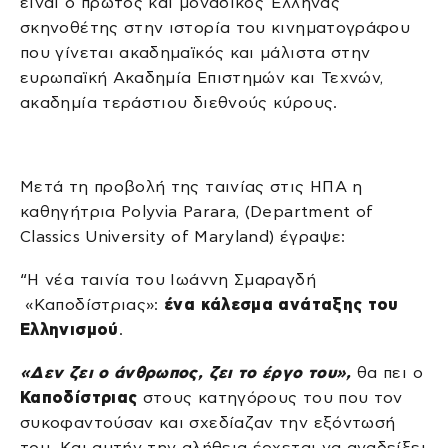
είναι ο πρώτος και μοναδικός Έλληνας
σκηνοθέτης στην ιστορία του κινηματογράφου
που γίνεται ακαδημαϊκός και μάλιστα στην
ευρωπαϊκή Ακαδημία Επιστημών και Τεχνών,
ακαδημία τεράστιου διεθνούς κύρους.
Μετά τη προβολή της ταινίας στις ΗΠΑ η
καθηγήτρια Polyvia Parara, (Department of
Classics University of Maryland) έγραψε:
“Η νέα ταινία του Ιωάννη Σμαραγδή
«Καποδίστριας»:
ένα κάλεσμα ανάταξης του
Ελληνισμού
.
«Δεν ζει ο άνθρωπος, ζει το έργο του»,
θα πει ο
Καποδίστριας
στους κατηγόρους του που τον
συκοφαντούσαν και σχεδίαζαν την εξόντωσή
του. Και αυτήν την αλήθεια έρχεται να αναδείξει