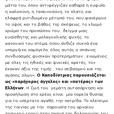
μάτια του, όπου αντιφέγγιζαν καθαρά η ευφυΐα,
η καλοσύνη, η ταπεινοσύνη, το πλατύ, και
ελαφρά ρυτιδωμένο μέτωπό του, που φανέρωνε
το ύψος και το βάθος της σκέψεως, το χλωμό
χρώμα του προσώπου του , δείγμα μιας
ευαίσθητης και μελαγχολικής ψυχής, το
κανονικό του στόμα, όπου άνθιζε συχνά ένα
υπεργήινο χαμόγελο, όλος αυτός ο σπάνιος
συνδυασμός φυσικών προτερημάτων , ενωμένος
με όλες τις ηθικές και ψυχικές αρετές, τον
έκαναν άξιο της τιμής , του σεβασμού και της
αγάπης όλων».
Ο Καποδίστριας παρουσιάζεται
ως «παρήγορος άγγελος» και «πατέρας» των
Ελλήνων
. Η ζωή του γεμάτη αυταπάρνηση και
προσήλωση στο χρέος είναι μία πορεία θυσίας
για το υπέρτατο αγαθό, την πατρίδα. Το κλείσιμο
της ταινίας με την παρουσία του αρχαίου
τραγικού χορού στην σκηνή της δολοφονίας του