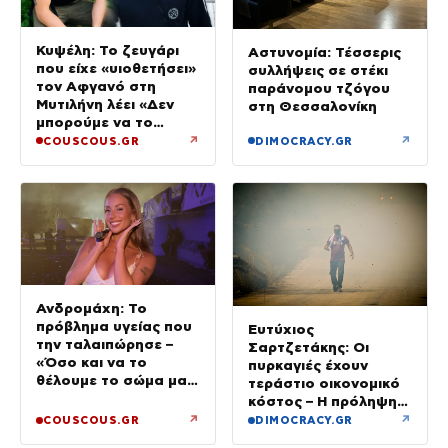
Κυψέλη: Το ζευγάρι
Αστυνομία: Τέσσερις
που είχε «υιοθετήσει»
συλλήψεις σε στέκι
τον Αφγανό στη
παράνομου τζόγου
Μυτιλήνη λέει «Δεν
στη Θεσσαλονίκη
μπορούμε να το
πιστέψουμε»
↗
↗
COUSCOUS.GR
DIMOCRACY.GR
Ανδρομάχη: Το
πρόβλημα υγείας που
Ευτύχιος
την ταλαιπώρησε –
Σαρτζετάκης: Οι
«Όσο και να το
πυρκαγιές έχουν
θέλουμε το σώμα μας
τεράστιο οικονομικό
φωνάζει “όχι”»
κόστος – Η πρόληψη
κοστίζει λιγότερο από
↗
↗
COUSCOUS.GR
DIMOCRACY.GR
την αποκατάσταση