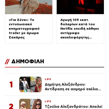
«Για Σένα»: Το
Αγωγή 105 εκατ.
εντυπωσιακό
δολαρίων κατά του
κινηματογραφικό
Netflix επειδή χάθηκε
trailer με άρωμα
αντίγραφο
Σαχάρας
ακυκλοφόρητης
ταινίας με τον
Νίκολας Κέιτζ
//
ΔΗΜΟΦΙΛΗ
LIFE
1
Δημήτρη Αλεξάνδρου:
Αντίδραση σε αιχμηρό σχόλιο
για την Τούνη με αφορμή το
μεγάλωμα του Πάρη
LIFE
2
Τζούλια Αλεξανδράτου: Απειλεί