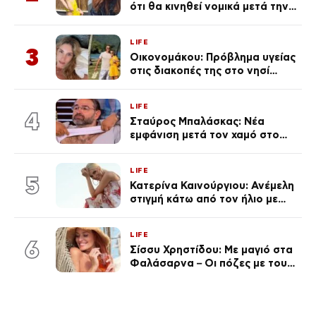
ότι θα κινηθεί νομικά μετά την
ανάρτηση της Δημουλίδου
LIFE
3
Οικονομάκου: Πρόβλημα υγείας
στις διακοπές της στο νησί
Μπόρα Μπόρα – «Έσκασε όλη η
κούραση του χειμώνα»
LIFE
4
Σταύρος Μπαλάσκας: Νέα
εμφάνιση μετά τον χαμό στο
«Πρωινό» (Φωτογραφία)
LIFE
5
Κατερίνα Καινούργιου: Ανέμελη
στιγμή κάτω από τον ήλιο με
τους followers της
(φωτογραφία)
LIFE
6
Σίσσυ Χρηστίδου: Με μαγιό στα
Φαλάσαρνα – Οι πόζες με τους
διάσημους φίλους της
(φωτογραφίες & βίντεο)