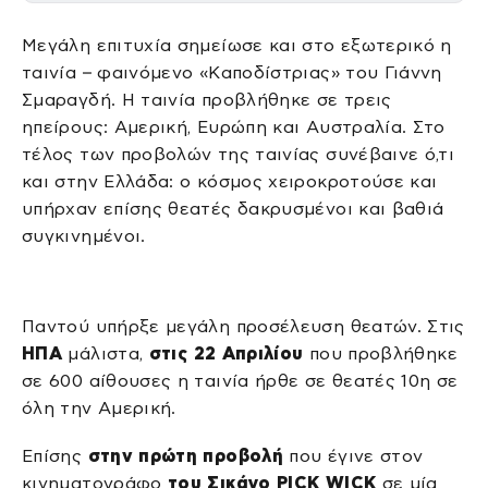
Μεγάλη επιτυχία σημείωσε και στο εξωτερικό η
ταινία – φαινόμενο «Καποδίστριας» του Γιάννη
Σμαραγδή. Η ταινία προβλήθηκε σε τρεις
ηπείρους: Αμερική, Ευρώπη και Αυστραλία. Στο
τέλος των προβολών της ταινίας συνέβαινε ό,τι
και στην Ελλάδα: ο κόσμος χειροκροτούσε και
υπήρχαν επίσης θεατές δακρυσμένοι και βαθιά
συγκινημένοι.
Παντού υπήρξε μεγάλη προσέλευση θεατών. Στις
ΗΠΑ
μάλιστα,
στις 22 Απριλίου
που προβλήθηκε
σε 600 αίθουσες η ταινία ήρθε σε θεατές 10η σε
όλη την Αμερική.
Επίσης
στην πρώτη προβολή
που έγινε στον
κινηματογράφο
του Σικάγο PICK WICK
σε μία