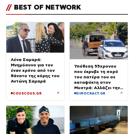
//
BEST OF NETWORK
Λένα Σαμαρά:
Μνημόσυνο για τον
Υπόθεση 55χρονου
έναν χρόνο από τον
που έκρυβε τη σορό
θάνατο της κόρης του
του πατέρα του σε
Αντώνη Σαμαρά
καταψύκτη στον
Μυστρά: Αλλάζει την
υπερασπιστική του
↗
↗
COUSCOUS.GR
DIMOCRACY.GR
γραμμή