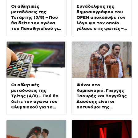
Οι αθλητικές
Συνάδελφος της
μεταδόσεις της
δημοσιογράφου του
Τετάρτης (5/8) – Πού
OPEN αποκάλυψε τον
θα δείτε τον αγώνα
λόγο για τον οποίο
του Παναθηναϊκού για
γέλασε στις φωτιές –
τα προκριματικά του
Την στηρίζουν και οι
Conference League
πυροσβέστες
Οι αθλητικές
Φόνοι στο
μεταδόσεις της
Καμπαναριό: Γιωργής
Τρίτης (4/8) – Πού θα
Τσουρής και Βαγγέλης
δείτε τον αγώνα του
Δαούσης είναι οι
Ολυμπιακού για τα
αστυνόμοι της
προκριματικά του
συμφοράς
Champions League