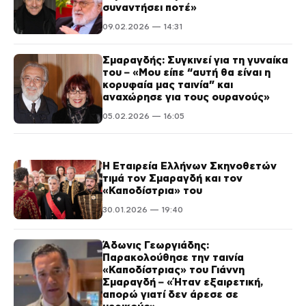
συναντήσει ποτέ»
09.02.2026 — 14:31
Σμαραγδής: Συγκινεί για τη γυναίκα
του – «Μου είπε “αυτή θα είναι η
κορυφαία μας ταινία” και
αναχώρησε για τους ουρανούς»
05.02.2026 — 16:05
Η Εταιρεία Ελλήνων Σκηνοθετών
τιμά τον Σμαραγδή και τον
«Καποδίστρια» του
30.01.2026 — 19:40
Άδωνις Γεωργιάδης:
Παρακολούθησε την ταινία
«Καποδίστριας» του Γιάννη
Σμαραγδή – «Ήταν εξαιρετική,
απορώ γιατί δεν άρεσε σε