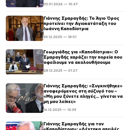
03.01.2026 — 10:47
Γιάννης Σμαραγδής: Το Άγιο Όρος
προτείνει την Αγιοκατάταξη του
Ιωάννη Καποδίστρια
30.12.2025 — 18:01
Γεωργιάδης για «Καποδίστρια»: Ο
Σμαραγδής χαράζει την πορεία που
οφείλουμε να ακολουθήσουμε
28.12.2025 — 01:27
Γιάννης Σμαραγδής: «Συγκινήθηκε»
αναφερόμενος στη σύζυγό του –
«Μη μου ξύνετε πληγές… γίνεται να
μη μου λείπει;»
16.12.2025 — 10:39
Γιάννης Σμαραγδής για τον
«Καποδίστρια»: «Δέχτηκα απειλές