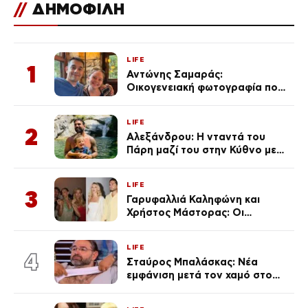
//
ΔΗΜΟΦΙΛΗ
LIFE
1
Αντώνης Σαμαράς:
Οικογενειακή φωτογραφία που
ανάρτησε ο γιος του λίγο πριν
από την επέτειο θανάτου της
LIFE
Λένας
2
Αλεξάνδρου: Η νταντά του
Πάρη μαζί του στην Κύθνο με
τον μικρό και την Ελληνίδου
(Φωτογραφίες)
LIFE
3
Γαρυφαλλιά Καληφώνη και
Χρήστος Μάστορας: Οι
χωριστές διακοπές και η
επέτειος που φέτος πέρασε
LIFE
απαρατήρητη
4
Σταύρος Μπαλάσκας: Νέα
εμφάνιση μετά τον χαμό στο
«Πρωινό» (Φωτογραφία)