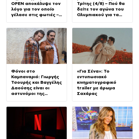
OPEN αποκάλυψε τον
Τρίτης (4/8) – Πού θα
λόγο για τον οποίο
δείτε τον αγώνα του
γέλασε στις φωτιές –
Ολυμπιακού για τα
Την στηρίζουν και οι
προκριματικά του
πυροσβέστες
Champions League
Φόνοι στο
«Για Σένα»: Το
Καμπαναριό: Γιωργής
εντυπωσιακό
Τσουρής και Βαγγέλης
κινηματογραφικό
Δαούσης είναι οι
trailer με άρωμα
αστυνόμοι της
Σαχάρας
συμφοράς