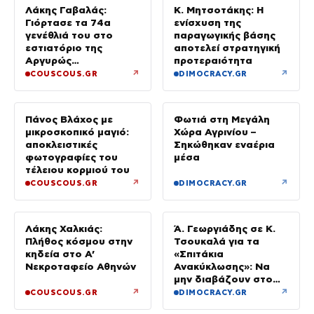
Λάκης Γαβαλάς:
Κ. Μητσοτάκης: Η
Γιόρτασε τα 74α
ενίσχυση της
γενέθλιά του στο
παραγωγικής βάσης
εστιατόριο της
αποτελεί στρατηγική
Αργυρώς
προτεραιότητα
Μπαρμπαρίγου με
↗
↗
COUSCOUS.GR
DIMOCRACY.GR
αγαπημένους φίλους
Πάνος Βλάχος με
Φωτιά στη Μεγάλη
μικροσκοπικό μαγιό:
Χώρα Αγρινίου –
αποκλειστικές
Σηκώθηκαν εναέρια
φωτογραφίες του
μέσα
τέλειου κορμιού του
↗
↗
COUSCOUS.GR
DIMOCRACY.GR
Λάκης Χαλκιάς:
Ά. Γεωργιάδης σε Κ.
Πλήθος κόσμου στην
Τσουκαλά για τα
κηδεία στο Α’
«Σπιτάκια
Νεκροταφείο Αθηνών
Ανακύκλωσης»: Να
μην διαβάζουν στο
ΠΑΣΟΚ μόνο όσα
↗
↗
COUSCOUS.GR
DIMOCRACY.GR
εξυπηρετούν το