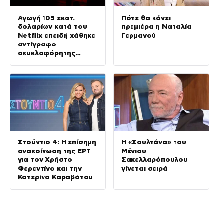
Αγωγή 105 εκατ.
Πότε θα κάνει
δολαρίων κατά του
πρεμιέρα η Ναταλία
Netflix επειδή χάθηκε
Γερμανού
αντίγραφο
ακυκλοφόρητης
ταινίας με τον
Νίκολας Κέιτζ
Στούντιο 4: Η επίσημη
Η «Σουλτάνα» του
ανακοίνωση της ΕΡΤ
Μένιου
για τον Χρήστο
Σακελλαρόπουλου
Φερεντίνο και την
γίνεται σειρά
Κατερίνα Καραβάτου