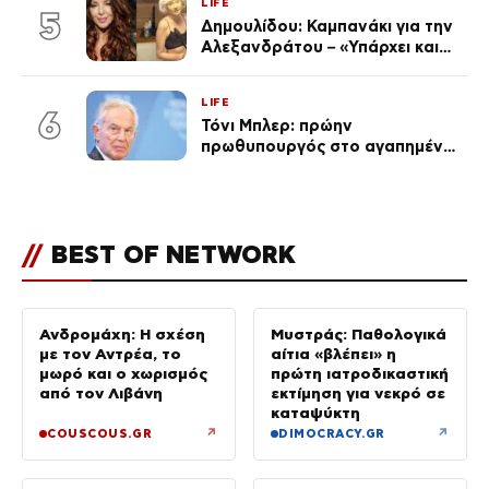
LIFE
5
Δημουλίδου: Καμπανάκι για την
Αλεξανδράτου – «Υπάρχει και
ένα μικρό παιδί πίσω που
χρειάζεται τη μάνα του»
LIFE
6
Τόνι Μπλερ: πρώην
πρωθυπουργός στο αγαπημένο
του Πόρτο Χέλι
//
BEST OF NETWORK
Ανδρομάχη: Η σχέση
Μυστράς: Παθολογικά
με τον Αντρέα, το
αίτια «βλέπει» η
μωρό και ο χωρισμός
πρώτη ιατροδικαστική
από τον Λιβάνη
εκτίμηση για νεκρό σε
καταψύκτη
↗
↗
COUSCOUS.GR
DIMOCRACY.GR