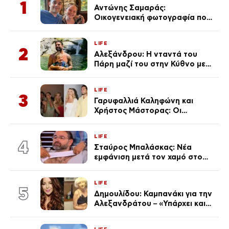
1
Αντώνης Σαμαράς:
Οικογενειακή φωτογραφία που
ανάρτησε ο γιος του λίγο πριν
από την επέτειο θανάτου της
LIFE
Λένας
2
Αλεξάνδρου: Η νταντά του
Πάρη μαζί του στην Κύθνο με
τον μικρό και την Ελληνίδου
(Φωτογραφίες)
LIFE
3
Γαρυφαλλιά Καληφώνη και
Χρήστος Μάστορας: Οι
χωριστές διακοπές και η
επέτειος που φέτος πέρασε
LIFE
απαρατήρητη
4
Σταύρος Μπαλάσκας: Νέα
εμφάνιση μετά τον χαμό στο
«Πρωινό» (Φωτογραφία)
LIFE
5
Δημουλίδου: Καμπανάκι για την
Αλεξανδράτου – «Υπάρχει και
ένα μικρό παιδί πίσω που
χρειάζεται τη μάνα του»