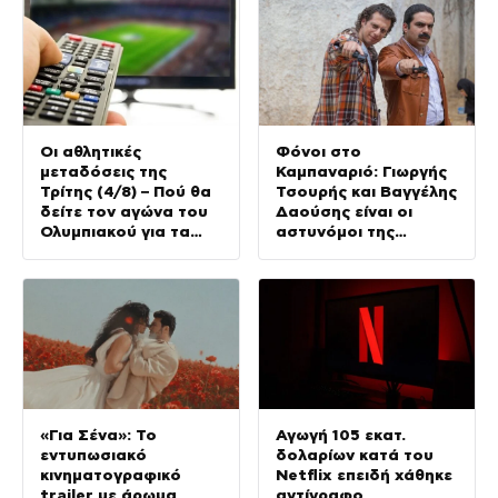
Οι αθλητικές
Φόνοι στο
μεταδόσεις της
Καμπαναριό: Γιωργής
Τρίτης (4/8) – Πού θα
Τσουρής και Βαγγέλης
δείτε τον αγώνα του
Δαούσης είναι οι
Ολυμπιακού για τα
αστυνόμοι της
προκριματικά του
συμφοράς
Champions League
«Για Σένα»: Το
Αγωγή 105 εκατ.
εντυπωσιακό
δολαρίων κατά του
κινηματογραφικό
Netflix επειδή χάθηκε
trailer με άρωμα
αντίγραφο