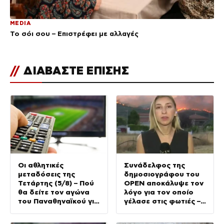
MEDIA
Το σόι σου – Επιστρέφει με αλλαγές
//
ΔΙΑΒΑΣΤΕ ΕΠΙΣΗΣ
Οι αθλητικές
Συνάδελφος της
μεταδόσεις της
δημοσιογράφου του
Τετάρτης (5/8) – Πού
OPEN αποκάλυψε τον
θα δείτε τον αγώνα
λόγο για τον οποίο
του Παναθηναϊκού για
γέλασε στις φωτιές –
τα προκριματικά του
Την στηρίζουν και οι
Conference League
πυροσβέστες