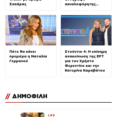
Σαχάρας
ακυκλοφόρητης
ταινίας με τον
Νίκολας Κέιτζ
Πότε θα κάνει
Στούντιο 4: Η επίσημη
πρεμιέρα η Ναταλία
ανακοίνωση της ΕΡΤ
Γερμανού
για τον Χρήστο
Φερεντίνο και την
Κατερίνα Καραβάτου
//
ΔΗΜΟΦΙΛΗ
LIFE