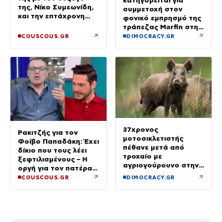
της, Νίκο Συμεωνίδη,
συμμετοχή στον
και την επτάχρονη
φονικό εμπρησμό της
κόρη τους
τράπεζας Marfin στην
Αθήνα
↗
↗
COUSCOUS.GR
DIMOCRACY.GR
37χρονος
Ρακιτζής για τον
μοτοσικλετιστής
Φοίβο Παπαδάκη: Έχει
πέθανε μετά από
δίκιο που τους λέει
τροχαίο με
ξεφτιλισμένους – Η
αγριογούρουνο στην
οργή για τον πατέρα
Εύβοια
του
↗
↗
COUSCOUS.GR
DIMOCRACY.GR