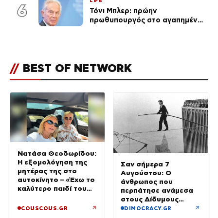
LIFE
6
Τόνι Μπλερ: πρώην
πρωθυπουργός στο αγαπημένο
του Πόρτο Χέλι
//
BEST OF NETWORK
Νατάσα Θεοδωρίδου:
Η εξομολόγηση της
Σαν σήμερα 7
μητέρας της στο
Αυγούστου: Ο
αυτοκίνητο – «Έχω το
άνθρωπος που
καλύτερο παιδί του
περπάτησε ανάμεσα
κόσμου»
στους Δίδυμους
Πύργους
↗
↗
COUSCOUS.GR
DIMOCRACY.GR