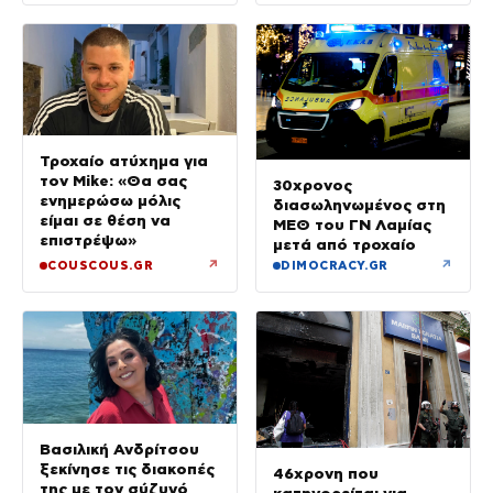
Τροχαίο ατύχημα για
τον Mike: «Θα σας
30χρονος
ενημερώσω μόλις
διασωληνωμένος στη
είμαι σε θέση να
ΜΕΘ του ΓΝ Λαμίας
επιστρέψω»
μετά από τροχαίο
↗
↗
COUSCOUS.GR
DIMOCRACY.GR
Βασιλική Ανδρίτσου
ξεκίνησε τις διακοπές
46χρονη που
της με τον σύζυγό
κατηγορείται για