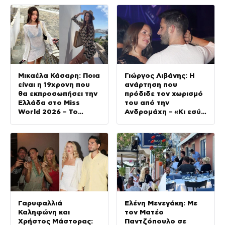
Μικαέλα Κάσαρη: Ποια
Γιώργος Λιβάνης: Η
είναι η 19χρονη που
ανάρτηση που
θα εκπροσωπήσει την
πρόδιδε τον χωρισμό
Ελλάδα στο Miss
του από την
World 2026 – Το
Ανδρομάχη – «Κι εσύ
παρελθόν της
θα φύγεις»
Γαρυφαλλιά
Ελένη Μενεγάκη: Με
Καληφώνη και
τον Ματέο
Χρήστος Μάστορας:
Παντζόπουλο σε