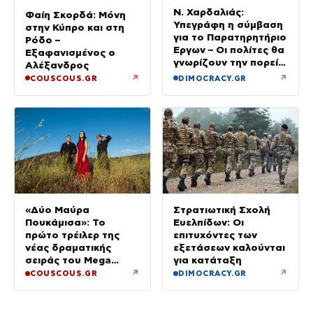
Ν. Χαρδαλιάς:
Φαίη Σκορδά: Μόνη
Υπεγράφη η σύμβαση
στην Κύπρο και στη
για το Παρατηρητήριο
Ρόδο –
Έργων – Οι πολίτες θα
Εξαφανισμένος ο
γνωρίζουν την πορεία
Αλέξανδρος
κάθε έργου στην
↗
↗
COUSCOUS.GR
DIMOCRACY.GR
περιοχή τους
«Δύο Μαύρα
Στρατιωτική Σχολή
Πουκάμισα»: Το
Ευελπίδων: Οι
πρώτο τρέιλερ της
επιτυχόντες των
νέας δραματικής
εξετάσεων καλούνται
σειράς του Mega
για κατάταξη
κυκλοφόρησε
↗
↗
COUSCOUS.GR
DIMOCRACY.GR