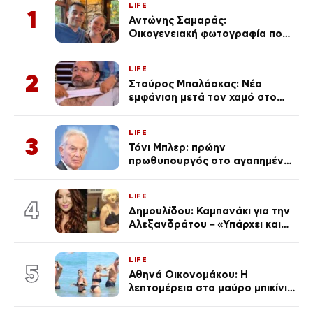
LIFE
1
Αντώνης Σαμαράς:
Οικογενειακή φωτογραφία που
ανάρτησε ο γιος του λίγο πριν
από την επέτειο θανάτου της
LIFE
Λένας
2
Σταύρος Μπαλάσκας: Νέα
εμφάνιση μετά τον χαμό στο
«Πρωινό» (Φωτογραφία)
LIFE
3
Τόνι Μπλερ: πρώην
πρωθυπουργός στο αγαπημένο
του Πόρτο Χέλι
LIFE
4
Δημουλίδου: Καμπανάκι για την
Αλεξανδράτου – «Υπάρχει και
ένα μικρό παιδί πίσω που
χρειάζεται τη μάνα του»
LIFE
5
Αθηνά Οικονομάκου: Η
λεπτομέρεια στο μαύρο μπικίνι
της που απογείωσε την