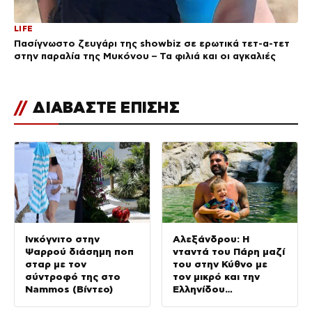
LIFE
Πασίγνωστο ζευγάρι της showbiz σε ερωτικά τετ-α-τετ
στην παραλία της Μυκόνου – Τα φιλιά και οι αγκαλιές
//
ΔΙΑΒΑΣΤΕ ΕΠΙΣΗΣ
Ινκόγνιτο στην
Αλεξάνδρου: Η
Ψαρρού διάσημη ποπ
νταντά του Πάρη μαζί
σταρ με τον
του στην Κύθνο με
σύντροφό της στο
τον μικρό και την
Nammos (Βίντεο)
Ελληνίδου
(Φωτογραφίες)