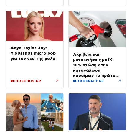
Anya Taylor-Joy:
Υιοθέτησε micro bob
Ακρίβεια και
για τον νέο της ρόλο
μετακινήσεις με ΙΧ:
10% πτώση στην
κατανάλωση
καυσίμων το πρώτο
εξάμηνο του έτους
↗
↗
COUSCOUS.GR
DIMOCRACY.GR