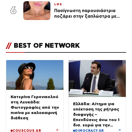
εμφάνισή της στη Μύκονο
LIFE
(φωτογραφίες)
6
Πασίγνωστη παρουσιάστρια
ποζάρει στην ξαπλώστρα με
βλεφαρίδα κάγκελο και
ημιμόνιμο τατουάζ χειλιών
//
BEST OF NETWORK
Κατερίνα Γερονικολού
στη Λευκάδα:
Ελλάδα: Αίτημα για
Φωτογραφίες από την
επέκταση της ρήτρας
πισίνα με καλοκαιρινή
διαφυγής –
διάθεση
Επενδύσεις άνω του 1
δισ. ευρώ για την
Ενέργεια έως το 2028
↗
↗
COUSCOUS.GR
DIMOCRACY.GR