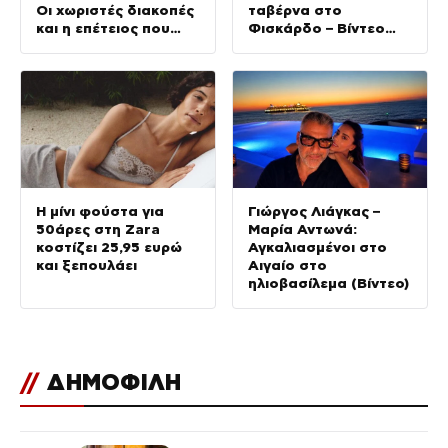
Οι χωριστές διακοπές
ταβέρνα στο
και η επέτειος που
Φισκάρδο – Βίντεο
φέτος πέρασε
στο Tik Tok
απαρατήρητη
Η μίνι φούστα για
Γιώργος Λιάγκας –
50άρες στη Zara
Μαρία Αντωνά:
κοστίζει 25,95 ευρώ
Αγκαλιασμένοι στο
και ξεπουλάει
Αιγαίο στο
ηλιοβασίλεμα (Βίντεο)
//
ΔΗΜΟΦΙΛΗ