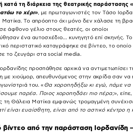
ή κατά τη διάρκεια της θεατρικής παράστασης 
ατάω το χέρι
»
, με πρωταγωνιστές τον Τάσο Ιορδα
 Ματίκα. Το απρόοπτο όχι μόνο δεν χάλασε τη βρα
σε άφθονο γέλιο στους θεατές, οι οποίοι
ύθησαν ένα αυτοσχέδιο… κυνηγητό επί σκηνής. Το
ικό περιστατικό καταγράφηκε σε βίντεο, το οποίο
ε το ζευγάρι στα social media.
ορδανίδης προσπάθησε αρχικά να αντιμετωπίσει τ
 με χιούμορ, απευθυνόμενος στην ακρίδα σαν να 
γωνίστριά του. «
Θα χοροπηδήξω κι εγώ, πάμε να
σουμε παρέα. Ποιος χοροπηδάει πιο πέρα;
», είπε
ς τη Θάλεια Ματίκα εμφανώς τρομαγμένη συνέχισ
τί είναι ευαίσθητη, είναι από το αστικό κέντρο η 
ό βίντεο από την παράσταση Ιορδανίδη 