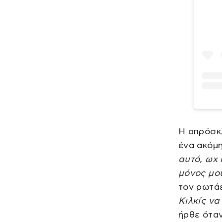
Η απρόσκλ
ένα ακόμ
αυτό, ωχ 
μόνος μο
τον ρωτάε
Κιλκίς να
ήρθε ότα