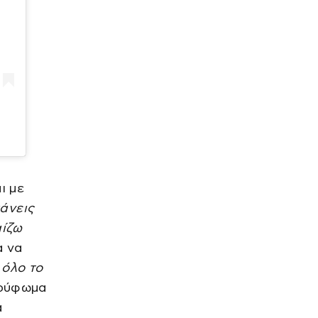
Γιατί οι Τούρκοι συρρέουν στα ελληνικά
νησιά
πριν από 56 λεπτά
ΑΓΟΡΕΣ
Χρηματιστήρια: Κλείσιμο με
κέρδη στην Αθήνα, ανοδικά
συνεχίζουν οι ευρωαγορές
πριν από 56 λεπτά
SPORTS
Κύπελλο Ελλάδας: Πρόγραμμα
δεύτερης φάσης της
διοργάνωσης
ι με
πριν από 56 λεπτά
άνεις
ΕΛΛΑΔΑ
Φωτιά στην Ερμακιά Κοζάνης
αίζω
– Στη μάχη της κατάσβεσης
και εναέρια μέσα
α να
πριν από 1 ώρα
όλο το
LIFE
ορύφωμα
Δανάη Μπάρκα: «Πήγα, της
α
έκανα έκπληξη, κι έφυγα» –