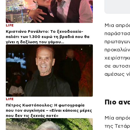
Μια απρόσ
LIFE
Κριστιάνο Ρονάλντο: Το ξενοδοχείο-
παράσταση
παλάτι των 1.300 ευρώ τη βραδιά που θα
πρωταγωνι
γίνει η δεξίωση του γάμου
(φωτογραφίες)
προκαλώντ
χειρίστηκ
σε αυτοσχ
αμέσως vi
LIFE
Πιο αν
Πέτρος Κωστόπουλος: Η φωτογραφία
που τον συγκίνησε – «Είναι κάποιες μέρες
που δεν τις ξεχνάς ποτέ»
Μία απρό
της Τετάρ