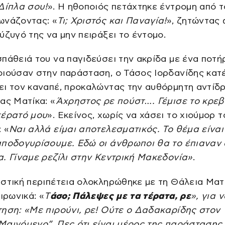
Δίπλα σου!
». Η ηθοποιός πετάχτηκε έντρομη από τ
ωνάζοντας: «
Τι; Χριστός και Παναγία!
», ζητώντας
ύζυγό της να μην πειράξει το έντομο.
πάθειά του να παγιδεύσει την ακρίδα με ένα ποτή
οιούσαν στην παράσταση, ο Τάσος Ιορδανίδης κατ
ει τον καναπέ, προκαλώντας την αυθόρμητη αντίδ
ας Ματίκα: «
Άχρηστος ρε πούστ…. Γέμισε το κρεβ
κέρατό μου
». Εκείνος, χωρίς να χάσει το χιούμορ τ
 «
Ναι αλλά είμαι αποτελεσματικός. Το θέμα είνα
αποδογυρίσουμε. Εδώ οι άνθρωποι θα το έπιαναν 
. Γίναμε ρεζίλι στην Κεντρική Μακεδονία»
.
στική περιπέτεια ολοκληρώθηκε με τη Θάλεια Ματ
ειρωνικά: «
Τ
άσο; Πάλεψες με τα τέρατα, ρε
», για 
ηση: «Με πιρούνι, ρε! Ούτε ο Δαδακαρίδης στον
αινόμενο”. Πες ότι είναι μέρος της παράστασης