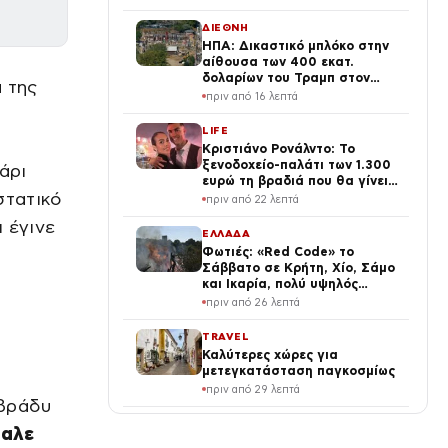
ΔΙΕΘΝΗ
ΗΠΑ: Δικαστικό μπλόκο στην
αίθουσα των 400 εκατ.
δολαρίων του Τραμπ στον
 της
Λευκό Οίκο
πριν από 16 λεπτά
LIFE
Κριστιάνο Ρονάλντο: Το
ξενοδοχείο-παλάτι των 1.300
άρι
ευρώ τη βραδιά που θα γίνει
στατικό
η δεξίωση του γάμου
πριν από 22 λεπτά
(φωτογραφίες)
 έγινε
ΕΛΛΑΔΑ
Φωτιές: «Red Code» το
Σάββατο σε Κρήτη, Χίο, Σάμο
και Ικαρία, πολύ υψηλός
κίνδυνος και στην Αττική
πριν από 26 λεπτά
TRAVEL
Καλύτερες χώρες για
μετεγκατάσταση παγκοσμίως
πριν από 29 λεπτά
 βράδυ
VIRAL
βαλε
Γιγάντιο θυμιατό πάνω από