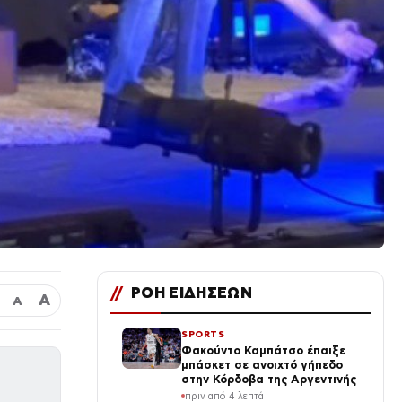
//
ΡΟΗ ΕΙΔΗΣΕΩΝ
Α
Α
SPORTS
Φακούντο Καμπάτσο έπαιξε
μπάσκετ σε ανοιχτό γήπεδο
στην Κόρδοβα της Αργεντινής
πριν από 4 λεπτά