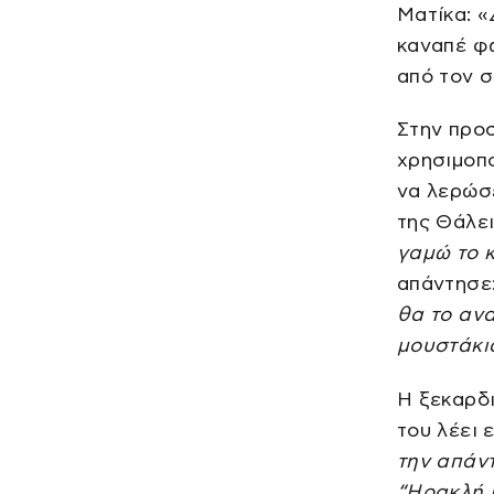
Ματίκα: «
καναπέ φ
από τον σ
Στην προσ
χρησιμοπ
να λερώσ
της Θάλει
γαμώ το 
απάντησε:
θα το αν
μουστάκια
Η ξεκαρδι
του λέει 
την απάντ
“Ηρακλή Μ