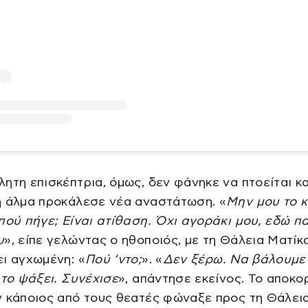
ητη επισκέπτρια, όμως, δεν φάνηκε να πτοείται κα
η άλμα προκάλεσε νέα αναστάτωση. «
Μην μου το κ
πού πήγε; Είναι ατίθαση. Όχι αγοράκι μου, εδώ π
υ
», είπε γελώντας ο ηθοποιός, με τη Θάλεια Ματίκ
ι αγχωμένη: «
Πού ‘ντο;
». «
Δεν ξέρω. Να βάλουμε 
 το ψάξει. Συνέχισε
», απάντησε εκείνος. Το αποκ
ν κάποιος από τους θεατές φώναξε προς τη Θάλει