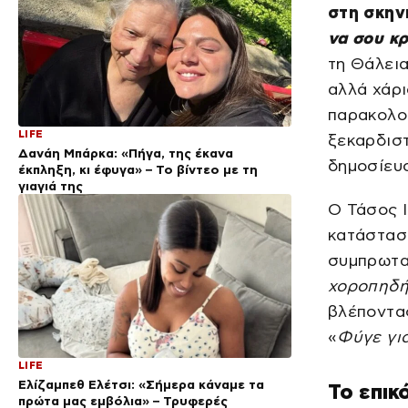
στη σκην
να σου κρ
τη Θάλεια
αλλά χάρι
παρακολο
LIFE
ξεκαρδιστ
Δανάη Μπάρκα: «Πήγα, της έκανα
δημοσίευσ
έκπληξη, κι έφυγα» – Το βίντεο με τη
γιαγιά της
Ο Τάσος Ι
κατάσταση
συμπρωτα
χοροπηδή
βλέποντα
«
Φύγε για
LIFE
Ελίζαμπεθ Ελέτσι: «Σήμερα κάναμε τα
Το επικ
πρώτα μας εμβόλια» – Τρυφερές