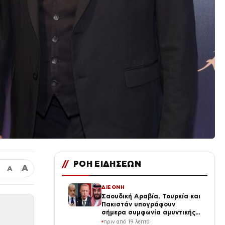
//
ΡΟΗ ΕΙΔΗΣΕΩΝ
Α
Α
ΔΙΕΘΝΗ
Σαουδική Αραβία, Τουρκία και
Πακιστάν υπογράφουν
σήμερα συμφωνία αμυντικής
συνεργασίας εν μέσω της
πριν από 19 λεπτά