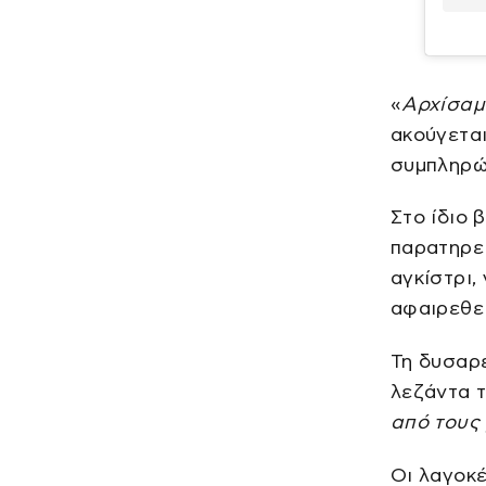
«
Αρχίσαμ
ακούγεται
συμπληρώ
Στο ίδιο 
παρατηρεί
αγκίστρι,
αφαιρεθεί
Τη δυσαρ
λεζάντα τ
από τους
Οι λαγοκέ