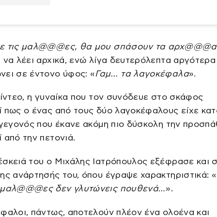
ε τις μαλ@@@ες, θα μου σπάσουν τα αρχ@@@α
 να λέει αρχικά, ενώ λίγα δευτερόλεπτα αργότερα
νει σε έντονο ύφος: «
Γαμ… τα λαγοκέφαλα
».
βίντεο, η γυναίκα που τον συνόδευε στο σκάφος
 πως ο ένας από τους δύο λαγοκέφαλους είχε κατα
 γεγονός που έκανε ακόμη πιο δύσκολη την προσπά
 από την πετονιά.
έσκειά του ο Μιχάλης Ιατρόπουλος εξέφρασε και 
ης ανάρτησής του, όπου έγραψε χαρακτηριστικά: «
 μαλ@@@ες δεν γλυτώνεις πουθενά…
».
φαλοι, πάντως, αποτελούν πλέον ένα ολοένα και