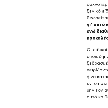
συχνότερο
ξενικό εί
θεωρείται
γι’ αυτό 
ενώ διαθ
προκαλέσ
Οι ειδικο
οποιαδήπο
ξεβρασμέν
χειρίζοντ
ή να κατα
εντοπίσει
μην τον α
αυτό κριθ