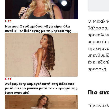
Ο Μιχάλη
LIFE
Νατάσα Θεοδωρίδου: «Εγώ είμαι όλα
θάλασσα, 
αυτά;» – Ο διάλογος με τη μητέρα της
προκαλώντ
μπροστά σ
την αγανά
υπενθυμίζ
έχει εξαπ
προσοχή.
LIFE
Ανδρομάχη: Χαμογελαστή στη θάλασσα
με ιδιαίτερο μπικίνι μετά τον χωρισμό της
Πιο αν
(φωτογραφία)
Την ενόχ