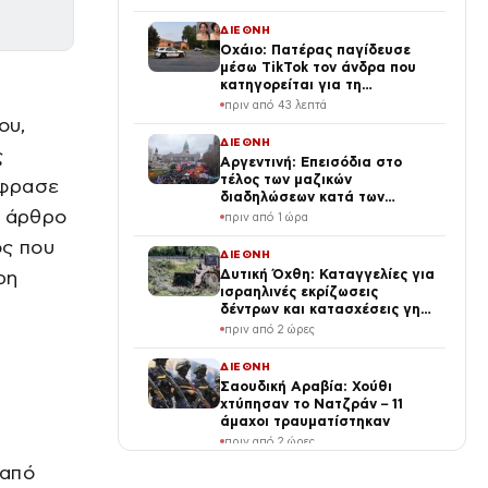
κρίσης στη Μέση Ανατολή
ΔΙΕΘΝΗ
Οχάιο: Πατέρας παγίδευσε
μέσω TikTok τον άνδρα που
κατηγορείται για τη
σεξουαλική κακοποίηση της
πριν από 43 λεπτά
κόρης του και τον
ου,
πυροβόλησε
ΔΙΕΘΝΗ
ς
Αργεντινή: Επεισόδια στο
τέλος των μαζικών
έφρασε
διαδηλώσεων κατά των
ο άρθρο
μεταρρυθμίσεων Μιλέι, βίντεο
πριν από 1 ώρα
ος που
ΔΙΕΘΝΗ
ρη
Δυτική Όχθη: Καταγγελίες για
ισραηλινές εκρίζωσεις
δέντρων και κατασχέσεις γης
στην Τζενίν
πριν από 2 ώρες
ΔΙΕΘΝΗ
Σαουδική Αραβία: Χούθι
χτύπησαν το Νατζράν – 11
άμαχοι τραυματίστηκαν
πριν από 2 ώρες
 από
ΔΙΕΘΝΗ