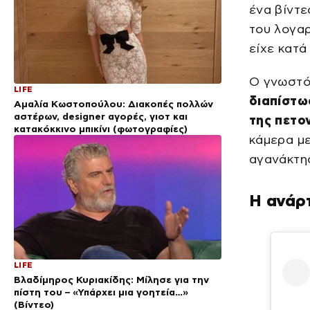
ένα βίντε
του λογα
είχε κατά
Ο γνωστό
LIFE
διαπίστω
Αμαλία Κωστοπούλου: Διακοπές πολλών
αστέρων, designer αγορές, γιοτ και
της πετο
κατακόκκινο μπικίνι (φωτογραφίες)
κάμερα με
αγανάκτησ
Η ανάρ
LIFE
Βλαδίμηρος Κυριακίδης: Μίλησε για την
πίστη του – «Υπάρχει μια γοητεία…»
(Βίντεο)