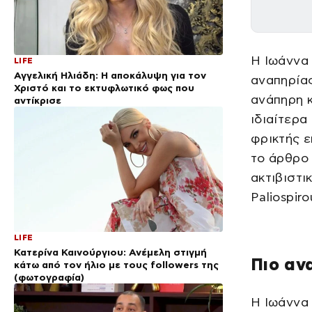
Η Ιωάννα
LIFE
Αγγελική Ηλιάδη: Η αποκάλυψη για τον
αναπηρίας
Χριστό και το εκτυφλωτικό φως που
ανάπηρη κ
αντίκρισε
ιδιαίτερα
φρικτής ε
το άρθρο
ακτιβιστι
Paliospir
LIFE
Κατερίνα Καινούργιου: Ανέμελη στιγμή
Πιο αν
κάτω από τον ήλιο με τους followers της
(φωτογραφία)
Η Ιωάννα 