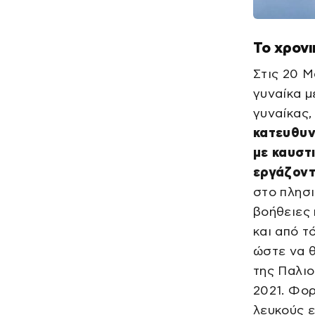
Το χρονι
Στις 20 
γυναίκα μ
γυναίκας,
κατευθυν
με καυστ
εργάζον
στο πλησ
βοήθειες 
και από τ
ώστε να 
της Παλιο
2021. Φορ
λευκούς ε