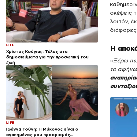
καθημεριν
σκέψεις τ
λοιπόν, έ
διάφορες 
LIFE
Η αποκ
Χρίστος Κούγιας: Τέλος στα
δημοσιεύματα για την προσωπική του
«
Ξέρω πω
ζωή
το αφήνω
αναπηρίας
συνταξιο
LIFE
Ιωάννα Τούνη: Η Μύκονος είναι ο
αγαπημένος μου προορισμός…