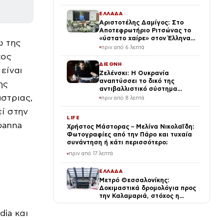
μπλοκάρισμα της έρευνας
ΕΛΛΑΔΑ
Αριστοτέλης Δαμίγος: Στο
Αποτεφρωτήριο Ριτσώνας το
«ύστατο χαίρε» στον Έλληνα
ω της
σύνδεσμο του ελικοπτέρου
πριν από 6 λεπτά
που έπεσε στην Ψάθα
χος
ΔΙΕΘΝΗ
είναι
Ζελένσκι: Η Ουκρανία
αναπτύσσει το δικό της
ης
αντιβαλλιστικό σύστημα
άστριας,
FREYJA – «Έχουμε τη γνώση
πριν από 8 λεπτά
και τις δυνατότητες»
ί στην
LIFE
oanna
Χρήστος Μάστορας – Μελίνα Νικολαΐδη:
Φωτογραφίες από την Πάρο και τυχαία
συνάντηση ή κάτι περισσότερο;
πριν από 17 λεπτά
ΕΛΛΑΔΑ
Μετρό Θεσσαλονίκης:
Δοκιμαστικά δρομολόγια προς
την Καλαμαριά, στόχος η
λειτουργία έως τέλος
πριν από 22 λεπτά
Αυγούστου
dia και