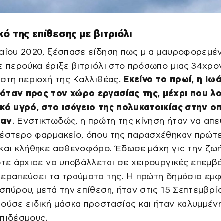
κό της επίθεσης με βιτριόλι
Μαΐου 2020, ξέσπασε είδηση πως μια μαυροφορεμέ
ε περούκα έριξε βιτριόλι στο πρόσωπο μιας 34χρο
 στη περιοχή της Καλλιθέας.
Εκείνο το πρωί, η Ιω
όταν προς τον χώρο εργασίας της, μέχρι που λ
ικό υγρό, στο ισόγειο της πολυκατοικίας στην ο
ταν
. Ενστικτωδώς, η πρώτη της κίνηση ήταν να απ
ιέστερο φαρμακείο, όπου της παρασχέθηκαν πρώτ
και κλήθηκε ασθενοφόρο. Έδωσε μάχη για την ζωή
ότε άρχισε να υποβάλλεται σε χειρουργικές επεμβά
θεραπεύσει τα τραύματα της. Η πρώτη δημόσια εμ
σπύρου, μετά την επίθεση, ήταν στις 15 Σεπτεμβρί
ούσε ειδική μάσκα προστασίας και ήταν καλυμμέν
πιδέσμους.