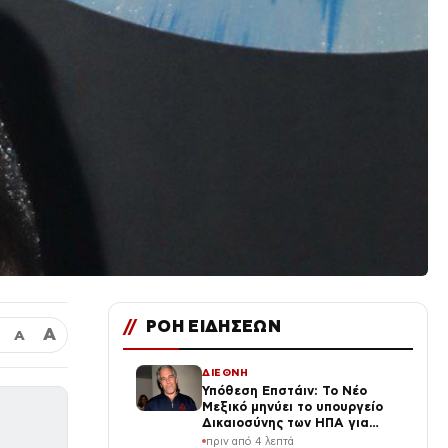
//
ΡΟΗ ΕΙΔΗΣΕΩΝ
Α
Α
ΔΙΕΘΝΗ
Υπόθεση Επστάιν: Το Νέο
Μεξικό μηνύει το υπουργείο
Δικαιοσύνης των ΗΠΑ για
απόκρυψη στοιχείων και
πριν από 4 λεπτά