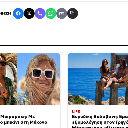
ΙΗΣΗ
LIFE
 Μοιραράκη: Με
Ευρυδίκη Βαλαβάνη: Ερω
 μπικίνι στη Μύκονο
εξομολόγηση στον Γρηγ
Μόργκαν που «έλιωσε» 