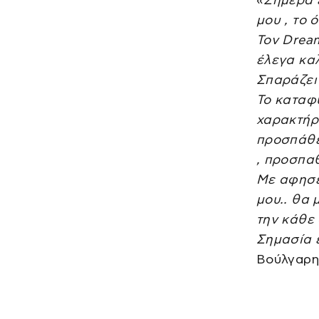
μου , το 
Τον Dream
έλεγα καλ
Σπαράζει 
Το καταφύ
χαρακτήρα
προσπάθε
, προσπαθ
Με αφησε
μου.. θα 
την κάθε 
Σημασία 
Βούλγαρη