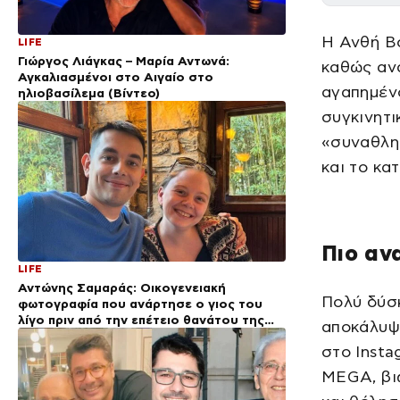
Η Ανθή Βο
LIFE
Γιώργος Λιάγκας – Μαρία Αντωνά:
καθώς αν
Αγκαλιασμένοι στο Αιγαίο στο
αγαπημένο
ηλιοβασίλεμα (Βίντεο)
συγκινητι
«συναθλητ
και το κα
Πιο αν
LIFE
Αντώνης Σαμαράς: Οικογενειακή
Πολύ δύσ
φωτογραφία που ανάρτησε ο γιος του
λίγο πριν από την επέτειο θανάτου της
αποκάλυψ
Λένας
στο Insta
MEGA, βιώ