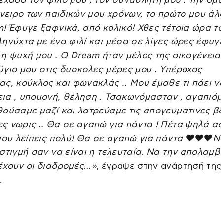
όνειρο των παιδικών μου χρόνων, το πρώτο μου άλ
! Έφυγε ξαφνικά, από κολικό! Χθες τέτοια ώρα τ
ηνύχτα με ένα φιλί και μέσα σε λίγες ώρες έφυγε
η ψυχή μου . Ο Dream ήταν μέλος της οικογένεια
γιο μου στις δυσκολες μέρες μου . Υπέροχος
ς, κούκλος και φωνακλάς .. Μου έμαθε τι πάει ν
ια , υπομονή, θέληση . Τσακωνόμασταν , αγαπιό
ούσαμε μαζί και λατρεύαμε τις απογευματινες βο
ς νωρις .. Θα σε αγαπώ για πάντα ! Πέτα ψηλά α
μου λείπεις πολύ! Θα σε αγαπώ για πάντα ❤️❤️❤️Ν
στιγμή σαν να είναι η τελευταία. Να την απολαμβ
έχουν οι διαδρομές…»
, έγραψε στην ανάρτησή της
.