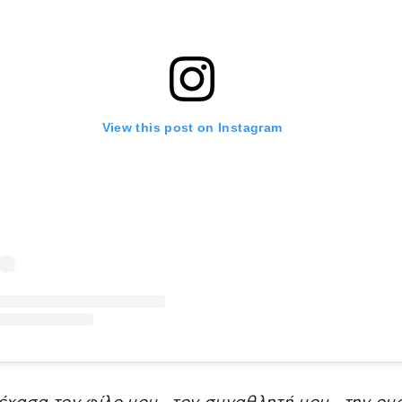
View this post on Instagram
έχασα τον φίλο μου , τον συναθλητή μου , την ομ