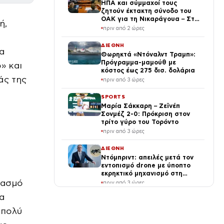
ΗΠΑ και σύμμαχοί τους
ζητούν έκτακτη σύνοδο του
ΟΑΚ για τη Νικαράγουα – Στο
ή,
επίκεντρο η πολιτική του
πριν από 2 ώρες
Ορτέγα
ΔΙΕΘΝΗ
α
Θωρηκτά «Ντόναλντ Τραμπ»:
Πρόγραμμα-μαμούθ με
» και
κόστος έως 275 δισ. δολάρια
άς της
πριν από 3 ώρες
SPORTS
Μαρία Σάκκαρη – Ζεϊνέπ
Σονμέζ 2-0: Πρόκριση στον
τρίτο γύρο του Τορόντο
πριν από 3 ώρες
ΔΙΕΘΝΗ
Ντόμπριντ: απειλές μετά τον
εντοπισμό drone με ύποπτο
εκρηκτικό μηχανισμό στη
Λειψία
ιασμό
πριν από 3 ώρες
α
LIFE
Γιώργος Λιάγκας – Μαρία
 πολύ
Αντωνά: Αγκαλιασμένοι στο