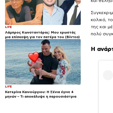
και θέλησ
Συγκεκρι
κολικό, τ
της και μ
LIFE
Λάμπρος Κωνσταντάρας: Μου χρωστάς
πολύ συγκ
μια επίσκεψη για τον πατέρα του (Βίντεο)
Η ανάρτ
LIFE
Κατερίνα Καινούργιου: Η Ξένια έγινε 4
μηνών – Τι αποκάλυψε η παρουσιάστρια