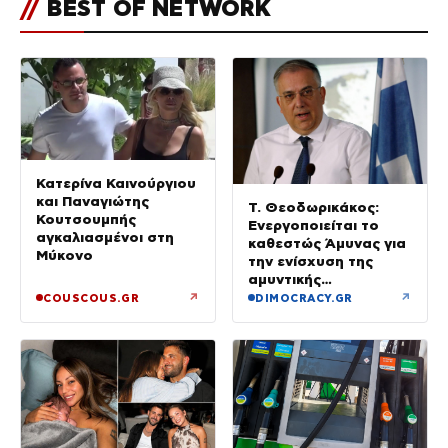
//
BEST OF NETWORK
Κατερίνα Καινούργιου
και Παναγιώτης
Τ. Θεοδωρικάκος:
Κουτσουμπής
Ενεργοποιείται το
αγκαλιασμένοι στη
καθεστώς Άμυνας για
Μύκονο
την ενίσχυση της
αμυντικής
βιομηχανίας
↗
↗
COUSCOUS.GR
DIMOCRACY.GR