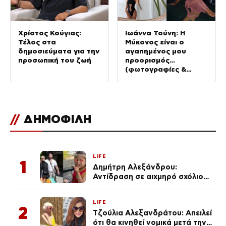
Χρίστος Κούγιας:
Ιωάννα Τούνη: Η
Τέλος στα
Μύκονος είναι ο
δημοσιεύματα για την
αγαπημένος μου
προσωπική του ζωή
προορισμός…
(φωτογραφίες &
Βίντεο)
//
ΔΗΜΟΦΙΛΗ
LIFE
1
Δημήτρη Αλεξάνδρου:
Αντίδραση σε αιχμηρό σχόλιο
για την Τούνη με αφορμή το
μεγάλωμα του Πάρη
LIFE
2
Τζούλια Αλεξανδράτου: Απειλεί
ότι θα κινηθεί νομικά μετά την