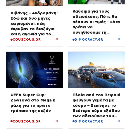
Καύσιμα για τους
Λιβάνης – Ανδρομάχη:
αδειούχους: Πότε θα
Εδώ και δύο μήνες
πέσουν οι τιμές – «Δεν
χωρισμένοι, πώς
πρέπει να
έκρυβαν το διαζύγιο
συνηθίσουμε τη
και η αγωνία για το
βενζίνη στα 2 ευρώ»
παιδί
↗
↗
COUSCOUS.GR
DIMOCRACY.GR
UEFA Super Cup:
Πλοία από τον Πειραιά
Ζωντανά στο Mega η
φεύγουν γεμάτα με
μάχη για το πρώτο
κόσμο – Ξεκίνησε το
τρόπαιο της σεζόν
δεύτερο κύμα εξόδου
των αδειούχων του
Αυγούστου
↗
↗
COUSCOUS.GR
DIMOCRACY.GR