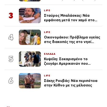
ανάρτηση της Δημουλίδου
LIFE
3
Σταύρος Μπαλάσκας: Νέα
εμφάνιση μετά τον χαμό στο
«Πρωινό» (Φωτογραφία)
LIFE
4
Οικονομάκου: Πρόβλημα υγείας
στις διακοπές της στο νησί
Μπόρα Μπόρα – «Έσκασε όλη η
κούραση του χειμώνα»
ΕΛΛΑΔΑ
5
Κυψέλη: Σοκαρισμένο το
ζευγάρι Αμερικανών που
«υιοθέτησε» τον 26χρονο
Αφγανό στη Λέσβο
LIFE
6
Σάκης Ρουβάς: Νέα περιπέτεια
στην Κύθνο με τις μέλισσες