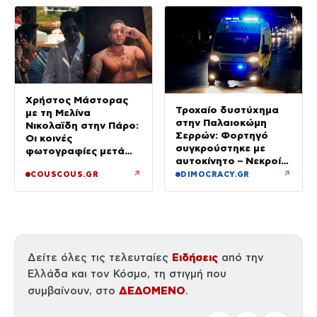
Χρήστος Μάστορας
Τροχαίο δυστύχημα
με τη Μελίνα
στην Παλαιοκώμη
Νικολαϊδη στην Πάρο:
Σερρών: Φορτηγό
Οι κοινές
συγκρούστηκε με
φωτογραφίες μετά
αυτοκίνητο – Νεκροί
τον χωρισμό του και
οι επιβάτες του ΙΧ
↗
↗
COUSCOUS.GR
DIMOCRACY.GR
τη Γαρυφαλιά
Ειδήσεις
Δείτε όλες τις τελευταίες
από την
Ελλάδα και τον Κόσμο, τη στιγμή που
ΔΕΔΟΜΕΝΟ
συμβαίνουν, στο
.