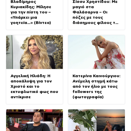
Βλαδίμηρος
Σίσσυ Χρηστίδου: Με
Κυριακίδης: Μίλησε
μαγιό στα
για την πίστη του –
Φαλάσαρνα – Οι
«Υπάρχει μια
πόζες με τους
γοητεία…» (Βίντεο)
διάσημους φίλους της
(φωτογραφίες &
βίντεο)
Αγγελική Ηλιάδη: Η
Κατερίνα Καινούργιου:
αποκάλυψη για τον
Ανέμελη στιγμή κάτω
Χριστό και το
από τον ήλιο με τους
εκτυφλωτικό φως που
followers της
αντίκρισε
(φωτογραφία)