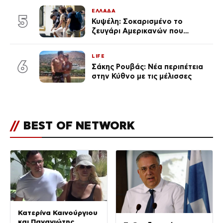
κούραση του χειμώνα»
ΕΛΛΑΔΑ
5
Κυψέλη: Σοκαρισμένο το
ζευγάρι Αμερικανών που
«υιοθέτησε» τον 26χρονο
Αφγανό στη Λέσβο
LIFE
6
Σάκης Ρουβάς: Νέα περιπέτεια
στην Κύθνο με τις μέλισσες
//
BEST OF NETWORK
Κατερίνα Καινούργιου
και Παναγιώτης