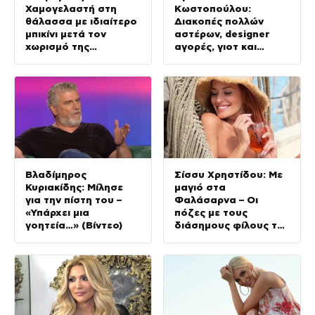
Χαμογελαστή στη
Κωστοπούλου:
θάλασσα με ιδιαίτερο
Διακοπές πολλών
μπικίνι μετά τον
αστέρων, designer
χωρισμό της
αγορές, γιοτ και
(φωτογραφία)
κατακόκκινο μπικίνι
(φωτογραφίες)
Βλαδίμηρος
Σίσσυ Χρηστίδου: Με
Κυριακίδης: Μίλησε
μαγιό στα
για την πίστη του –
Φαλάσαρνα – Οι
«Υπάρχει μια
πόζες με τους
γοητεία…» (Βίντεο)
διάσημους φίλους της
(φωτογραφίες &
βίντεο)