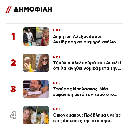
//
ΔΗΜΟΦΙΛΗ
LIFE
1
Δημήτρη Αλεξάνδρου:
Αντίδραση σε αιχμηρό σχόλιο
για την Τούνη με αφορμή το
μεγάλωμα του Πάρη
LIFE
2
Τζούλια Αλεξανδράτου: Απειλεί
ότι θα κινηθεί νομικά μετά την
ανάρτηση της Δημουλίδου
LIFE
3
Σταύρος Μπαλάσκας: Νέα
εμφάνιση μετά τον χαμό στο
«Πρωινό» (Φωτογραφία)
LIFE
4
Οικονομάκου: Πρόβλημα υγείας
στις διακοπές της στο νησί
Μπόρα Μπόρα – «Έσκασε όλη η