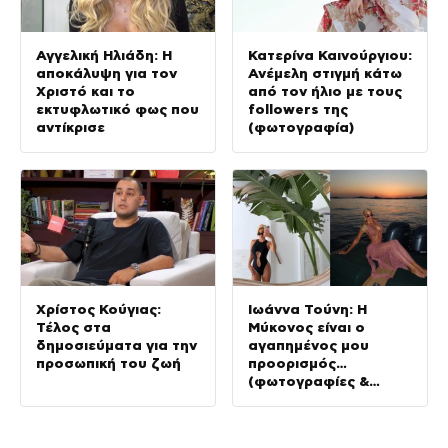
Αγγελική Ηλιάδη: Η
Κατερίνα Καινούργιου:
αποκάλυψη για τον
Ανέμελη στιγμή κάτω
Χριστό και το
από τον ήλιο με τους
εκτυφλωτικό φως που
followers της
αντίκρισε
(φωτογραφία)
Χρίστος Κούγιας:
Ιωάννα Τούνη: Η
Τέλος στα
Μύκονος είναι ο
δημοσιεύματα για την
αγαπημένος μου
προσωπική του ζωή
προορισμός…
(φωτογραφίες &
Βίντεο)