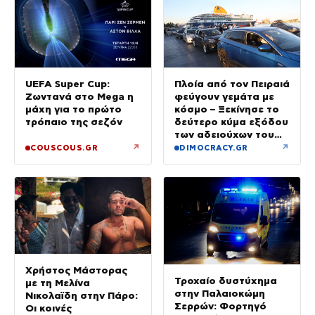
UEFA Super Cup:
Πλοία από τον Πειραιά
Ζωντανά στο Mega η
φεύγουν γεμάτα με
μάχη για το πρώτο
κόσμο – Ξεκίνησε το
τρόπαιο της σεζόν
δεύτερο κύμα εξόδου
των αδειούχων του
Αυγούστου
↗
↗
COUSCOUS.GR
DIMOCRACY.GR
Χρήστος Μάστορας
Τροχαίο δυστύχημα
με τη Μελίνα
στην Παλαιοκώμη
Νικολαϊδη στην Πάρο:
Σερρών: Φορτηγό
Οι κοινές