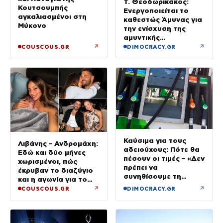
Τ. Θεοδωρικάκος:
Κουτσουμπής
Ενεργοποιείται το
αγκαλιασμένοι στη
καθεστώς Άμυνας για
Μύκονο
την ενίσχυση της
αμυντικής
βιομηχανίας
↗
↗
COUSCOUS.GR
DIMOCRACY.GR
Καύσιμα για τους
Λιβάνης – Ανδρομάχη:
αδειούχους: Πότε θα
Εδώ και δύο μήνες
πέσουν οι τιμές – «Δεν
χωρισμένοι, πώς
πρέπει να
έκρυβαν το διαζύγιο
συνηθίσουμε τη
και η αγωνία για το
βενζίνη στα 2 ευρώ»
παιδί
↗
↗
COUSCOUS.GR
DIMOCRACY.GR