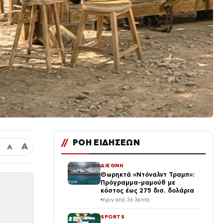
//
ΡΟΗ ΕΙΔΗΣΕΩΝ
Α
Α
ΔΙΕΘΝΗ
Θωρηκτά «Ντόναλντ Τραμπ»:
Πρόγραμμα-μαμούθ με
κόστος έως 275 δισ. δολάρια
πριν από 36 λεπτά
SPORTS