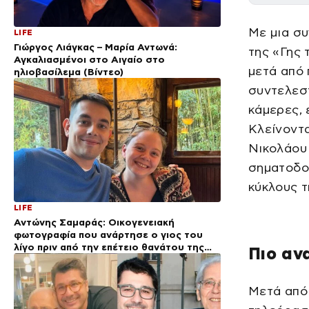
Με μια συ
LIFE
Γιώργος Λιάγκας – Μαρία Αντωνά:
της «Γης 
Αγκαλιασμένοι στο Αιγαίο στο
μετά από 
ηλιοβασίλεμα (Βίντεο)
συντελεστ
κάμερες, 
Κλείνοντα
Νικολάου 
σηματοδοτ
κύκλους τ
LIFE
Αντώνης Σαμαράς: Οικογενειακή
φωτογραφία που ανάρτησε ο γιος του
λίγο πριν από την επέτειο θανάτου της
Πιο αν
Λένας
Μετά από 