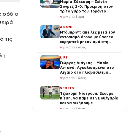
Μαρία Σάκκαρη – Ζεϊνέπ
Σονμέζ 2-0: Πρόκριση στον
τρίτο γύρο του Τορόντο
εισόδιο
πριν από 1 ώρα
σειρά
ΔΙΕΘΝΗ
Ντόμπριντ: απειλές μετά τον
εντοπισμό drone με ύποπτο
ό τις
εκρηκτικό μηχανισμό στη
Λειψία
πριν από 2 ώρες
λη
LIFE
Γιώργος Λιάγκας – Μαρία
Αντωνά: Αγκαλιασμένοι στο
ς
Αιγαίο στο ηλιοβασίλεμα
(Βίντεο)
πριν από 2 ώρες
SPORTS
Τζέικομπ Νίστρουπ: Έχουμε
πίεση, να πάμε στη Βουλγαρία
και να νικήσουμε
πριν από 2 ώρες
ΕΛΛΑΔΑ
Σαμοθράκη: «Μαμά νόμιζες
ότι δε θα σε ξαναδώ;» – Τα