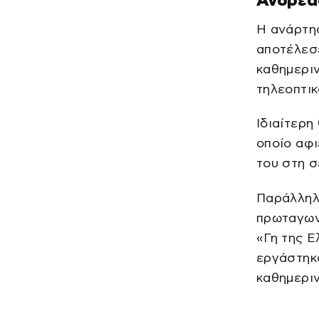
Ανδρέας
Η ανάρτησ
αποτέλεσε
καθημερι
τηλεοπτικ
Ιδιαίτερη
οποίο αφι
του στη σ
Παράλληλ
πρωταγων
«Γη της Ε
εργάστηκ
καθημερι