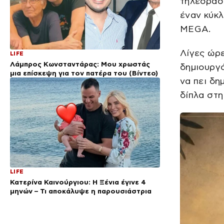
τηλεόραση
έναν κύκλ
MEGA.
Λίγες ώρε
LIFE
Λάμπρος Κωνσταντάρας: Μου χρωστάς
δημιουργό
μια επίσκεψη για τον πατέρα του (Βίντεο)
να πει δη
δίπλα στη
LIFE
Κατερίνα Καινούργιου: Η Ξένια έγινε 4
μηνών – Τι αποκάλυψε η παρουσιάστρια