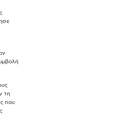
MEDIA
ς
Το σόι σου – Επιστρέφει με
λησε
αλλαγές
πριν από 3 ώρες
SPORTS
Χρήστος Τζόλης είχε ασίστ
στο φιλικό της Άρσεναλ με τη
ον
Ρεάλ Μπέτις
πριν από 4 ώρες
συμβολή
ΔΙΕΘΝΗ
Στενά του Ορμούζ: Κοντά σε
συμφωνία το Ιράν, αλλά όχι με
τους όρους που θέλει ο Τραμπ
ους
πριν από 4 ώρες
ν τη
LIFE
υς που
Δέσποινα Μοιραράκη: Με
ς
πολύχρωμο μπικίνι στη
Μύκονο
πριν από 4 ώρες
SPORTS
Παναθηναϊκός – ΤΣΣΚΑ 1948: