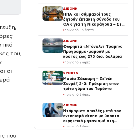
ΔΙΕΘΝΗ
ΗΠΑ και σύμμαχοί τους
ζητούν έκτακτη σύνοδο του
ΟΑΚ για τη Νικαράγουα – Στο
τευξη,
επίκεντρο η πολιτική του
πριν από 36 λεπτά
Ορτέγα
κόρες
ΔΙΕΘΝΗ
στικά
Θωρηκτά «Ντόναλντ Τραμπ»:
Πρόγραμμα-μαμούθ με
κες του,
κόστος έως 275 δισ. δολάρια
ν
πριν από 2 ώρες
αι οι
SPORTS
γερά
Μαρία Σάκκαρη – Ζεϊνέπ
Σονμέζ 2-0: Πρόκριση στον
τρίτο γύρο του Τορόντο
πριν από 2 ώρες
ΔΙΕΘΝΗ
Ντόμπριντ: απειλές μετά τον
εντοπισμό drone με ύποπτο
εκρηκτικό μηχανισμό στη
Λειψία
πριν από 3 ώρες
ις που
LIFE