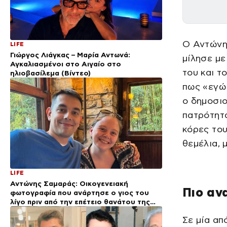
Ο Αντώνης
LIFE
Γιώργος Λιάγκας – Μαρία Αντωνά:
μίλησε με
Αγκαλιασμένοι στο Αιγαίο στο
του και τ
ηλιοβασίλεμα (Βίντεο)
πως «εγώ 
ο δημοσιο
πατρότητα
κόρες του
θεμέλια, 
LIFE
Αντώνης Σαμαράς: Οικογενειακή
Πιο αν
φωτογραφία που ανάρτησε ο γιος του
λίγο πριν από την επέτειο θανάτου της
Λένας
Σε μία απ