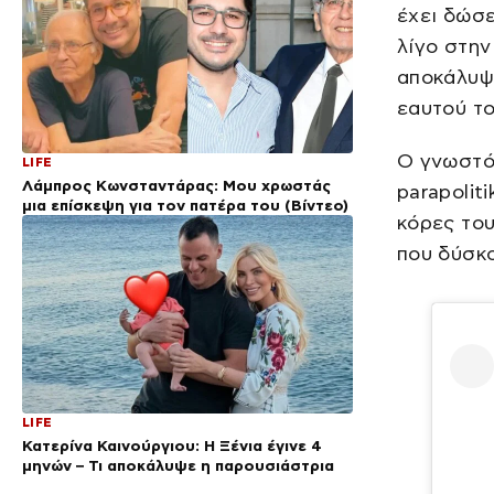
έχει δώσε
λίγο στην
αποκάλυψε
εαυτού το
Ο γνωστό
LIFE
Λάμπρος Κωνσταντάρας: Μου χρωστάς
parapolit
μια επίσκεψη για τον πατέρα του (Βίντεο)
κόρες του
που δύσκ
LIFE
Κατερίνα Καινούργιου: Η Ξένια έγινε 4
μηνών – Τι αποκάλυψε η παρουσιάστρια