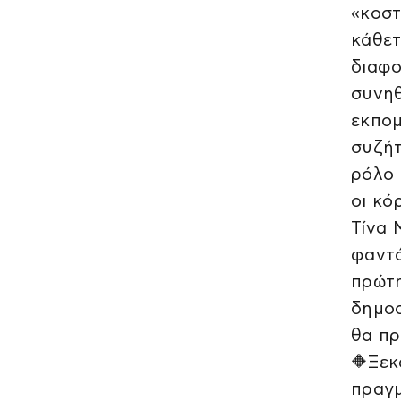
«κοστ
κάθετ
διαφο
συνηθ
εκπομ
συζήτ
ρόλο 
οι κό
Τίνα 
φαντά
πρώτη
δημοσ
θα πρ
🔶Ξεκ
πραγμ