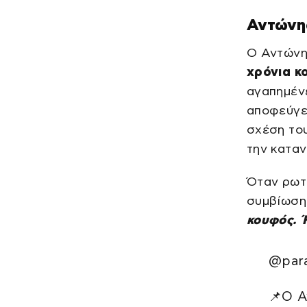
Αντώνης
Ο Αντώνη
χρόνια κ
αγαπημένε
αποφεύγει
σχέση του
την καταν
Όταν ρωτή
συμβίωση
κουφός. Ή
@para
📌Ο Α