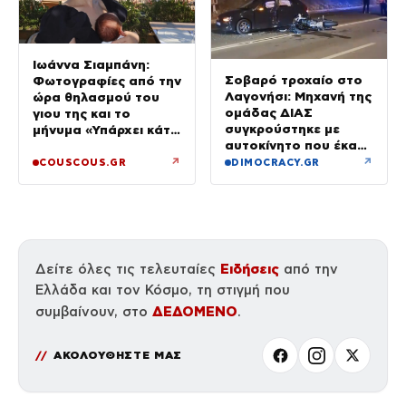
Ιωάννα Σιαμπάνη:
Σοβαρό τροχαίο στο
Φωτογραφίες από την
Λαγονήσι: Μηχανή της
ώρα θηλασμού του
ομάδας ΔΙΑΣ
γιου της και το
συγκρούστηκε με
μήνυμα «Υπάρχει κάτι
αυτοκίνητο που έκανε
μαγικό σε αυτές τις
αναστροφή – Δύο
αργές μέρες»
↗
↗
COUSCOUS.GR
DIMOCRACY.GR
αστυνομικοί
τραυματίες, βίντεο
Ειδήσεις
Δείτε όλες τις τελευταίες
από την
Ελλάδα και τον Κόσμο, τη στιγμή που
ΔΕΔΟΜΕΝΟ
συμβαίνουν, στο
.
ΑΚΟΛΟΥΘΗΣΤΕ ΜΑΣ