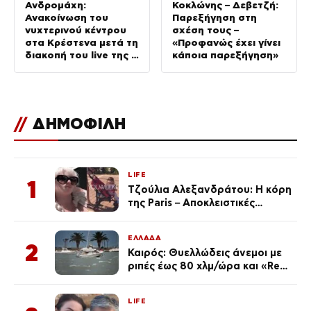
Ανδρομάχη:
Κοκλώνης – Δεβετζή:
Ανακοίνωση του
Παρεξήγηση στη
νυχτερινού κέντρου
σχέση τους –
στα Κρέστενα μετά τη
«Προφανώς έχει γίνει
διακοπή του live της –
κάποια παρεξήγηση»
Τι αναφέρει
//
ΔΗΜΟΦΙΛΗ
LIFE
1
Τζούλια Αλεξανδράτου: Η κόρη
της Paris – Αποκλειστικές
φωτογραφίες
ΕΛΛΑΔΑ
2
Καιρός: Θυελλώδεις άνεμοι με
ριπές έως 80 χλμ/ώρα και «Red
Code» σε 6 περιοχές για
κίνδυνο πυρκαγιάς
LIFE