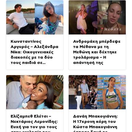
Κωνσταντίνος
Ανδρομάχη μπέρδεψε
Αργυρός – Αλεξάνδρα
τα Μέθανα με τη
Νίκα: Οικογενειακές
Μεθώνη και δέχτηκε
διακοπές με τα δύο
τρολάρισμα – Η
τους παιδιά σε
απάντησή της
σκάφος
Ελίζαμπεθ Ελέτσι –
Δανάη Μπακογιάννη:
Νεκτάριος Λεμονίδης:
Η 17χρονη κόρη του
Ευχή για τον γιο τους
Κώστα Μπακογιάννη