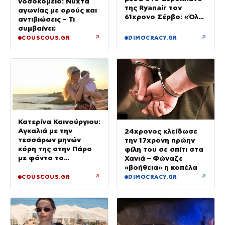
νοσοκομείο: Νύχτα
της Ryanair τον
αγωνίας με ορούς και
61χρονο Σέρβο: «Όλα
αντιβιώσεις – Τι
έγιναν σε κλάσματα
συμβαίνει;
δευτερολέπτου»
↗
↗
COUSCOUS.GR
DIMOCRACY.GR
Κατερίνα Καινούργιου:
Αγκαλιά με την
24χρονος κλείδωσε
τεσσάρων μηνών
την 17χρονη πρώην
κόρη της στην Πάρο
φίλη του σε σπίτι στα
με φόντο το
Χανιά – Φώναζε
ηλιοβασίλεμα
«βοήθεια» η κοπέλα
↗
↗
COUSCOUS.GR
DIMOCRACY.GR