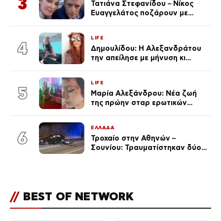
3
Τατιάνα Στεφανίδου – Νίκος
Ευαγγελάτος ποζάρουν με
μαγιό σε παραλία στην
Κεφαλονιά
LIFE
4
Δημουλίδου: Η Αλεξανδράτου
την απείλησε με μήνυση κι
εκείνη απαντά – «Δεν σε
αναγνώρισα, όταν κατάλαβα
LIFE
ποια είσαι σοκαρίστικα»
5
Μαρία Αλεξάνδρου: Νέα ζωή
της πρώην σταρ ερωτικών
ταινιών, μητέρα ενός παιδιού με
σύντροφο επιχειρηματία
ΕΛΛΑΔΑ
(Φωτογραφίες)
6
Τροχαίο στην Αθηνών –
Σουνίου: Τραυματίστηκαν δύο
αστυνομικοί
//
BEST OF NETWORK