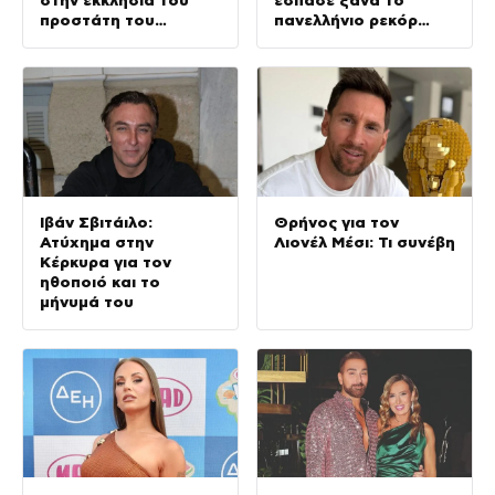
στην εκκλησία του
έσπασε ξανά το
προστάτη του
πανελλήνιο ρεκόρ
(Φωτογραφίες)
στον στίβο
Ιβάν Σβιτάιλο:
Θρήνος για τον
Ατύχημα στην
Λιονέλ Μέσι: Τι συνέβη
Κέρκυρα για τον
ηθοποιό και το
μήνυμά του