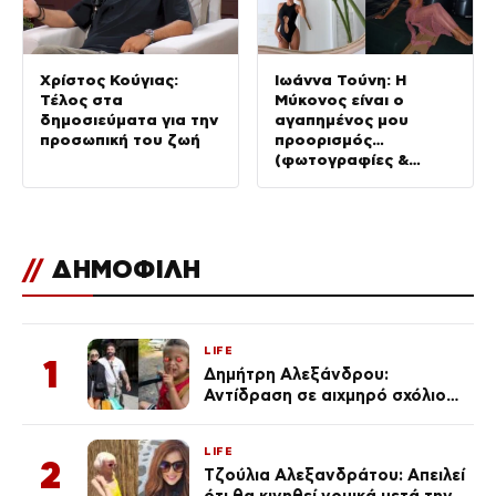
Χρίστος Κούγιας:
Ιωάννα Τούνη: Η
Τέλος στα
Μύκονος είναι ο
δημοσιεύματα για την
αγαπημένος μου
προσωπική του ζωή
προορισμός…
(φωτογραφίες &
Βίντεο)
//
ΔΗΜΟΦΙΛΗ
LIFE
1
Δημήτρη Αλεξάνδρου:
Αντίδραση σε αιχμηρό σχόλιο
για την Τούνη με αφορμή το
μεγάλωμα του Πάρη
LIFE
2
Τζούλια Αλεξανδράτου: Απειλεί