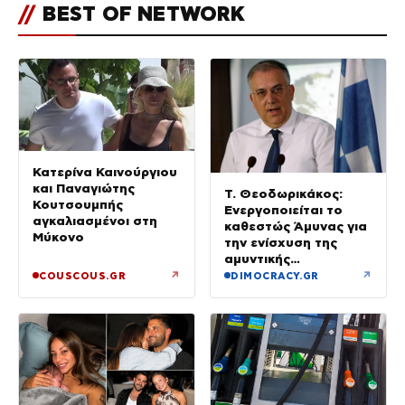
//
BEST OF NETWORK
Κατερίνα Καινούργιου
και Παναγιώτης
Τ. Θεοδωρικάκος:
Κουτσουμπής
Ενεργοποιείται το
αγκαλιασμένοι στη
καθεστώς Άμυνας για
Μύκονο
την ενίσχυση της
αμυντικής
βιομηχανίας
↗
↗
COUSCOUS.GR
DIMOCRACY.GR