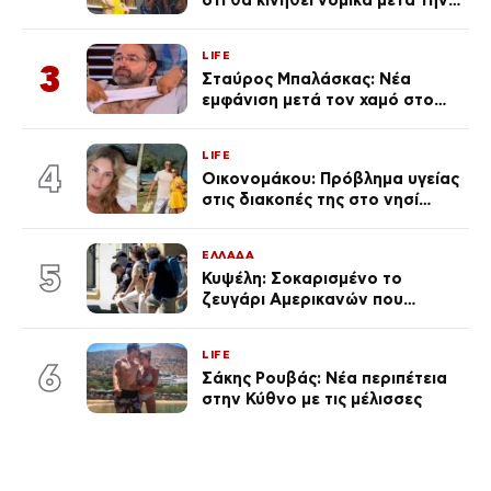
ότι θα κινηθεί νομικά μετά την
ανάρτηση της Δημουλίδου
LIFE
3
Σταύρος Μπαλάσκας: Νέα
εμφάνιση μετά τον χαμό στο
«Πρωινό» (Φωτογραφία)
LIFE
4
Οικονομάκου: Πρόβλημα υγείας
στις διακοπές της στο νησί
Μπόρα Μπόρα – «Έσκασε όλη η
κούραση του χειμώνα»
ΕΛΛΑΔΑ
5
Κυψέλη: Σοκαρισμένο το
ζευγάρι Αμερικανών που
«υιοθέτησε» τον 26χρονο
Αφγανό στη Λέσβο
LIFE
6
Σάκης Ρουβάς: Νέα περιπέτεια
στην Κύθνο με τις μέλισσες