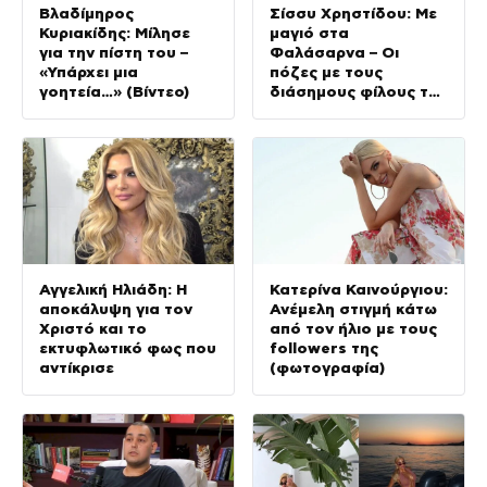
Βλαδίμηρος
Σίσσυ Χρηστίδου: Με
Κυριακίδης: Μίλησε
μαγιό στα
για την πίστη του –
Φαλάσαρνα – Οι
«Υπάρχει μια
πόζες με τους
γοητεία…» (Βίντεο)
διάσημους φίλους της
(φωτογραφίες &
βίντεο)
Αγγελική Ηλιάδη: Η
Κατερίνα Καινούργιου:
αποκάλυψη για τον
Ανέμελη στιγμή κάτω
Χριστό και το
από τον ήλιο με τους
εκτυφλωτικό φως που
followers της
αντίκρισε
(φωτογραφία)