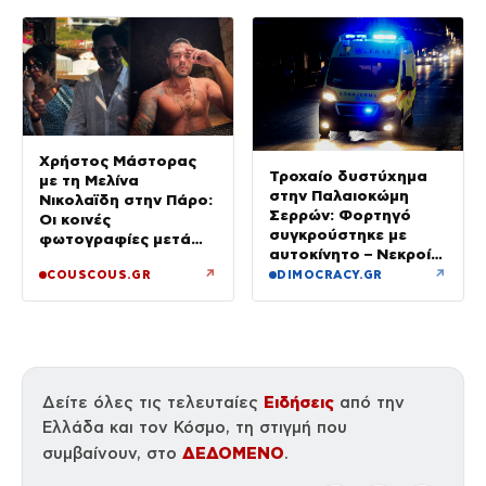
Χρήστος Μάστορας
Τροχαίο δυστύχημα
με τη Μελίνα
στην Παλαιοκώμη
Νικολαϊδη στην Πάρο:
Σερρών: Φορτηγό
Οι κοινές
συγκρούστηκε με
φωτογραφίες μετά
αυτοκίνητο – Νεκροί
τον χωρισμό του και
οι επιβάτες του ΙΧ
↗
↗
COUSCOUS.GR
DIMOCRACY.GR
τη Γαρυφαλιά
Ειδήσεις
Δείτε όλες τις τελευταίες
από την
Ελλάδα και τον Κόσμο, τη στιγμή που
ΔΕΔΟΜΕΝΟ
συμβαίνουν, στο
.