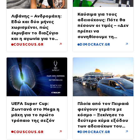
Καύσιμα για τους
Λιβάνης – Ανδρομάχη:
αδειούχους: Πότε θα
Εδώ και δύο μήνες
πέσουν οι τιμές – «Δεν
χωρισμένοι, πώς
πρέπει να
έκρυβαν το διαζύγιο
συνηθίσουμε τη
και η αγωνία για το
βενζίνη στα 2 ευρώ»
παιδί
↗
↗
COUSCOUS.GR
DIMOCRACY.GR
UEFA Super Cup:
Πλοία από τον Πειραιά
Ζωντανά στο Mega η
φεύγουν γεμάτα με
μάχη για το πρώτο
κόσμο – Ξεκίνησε το
τρόπαιο της σεζόν
δεύτερο κύμα εξόδου
των αδειούχων του
Αυγούστου
↗
↗
COUSCOUS.GR
DIMOCRACY.GR