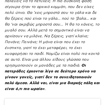
παλεύεις να το πετύχεις. Η πιο δύσκολη φάση
σίγουρα ήταν το αρχικό κομμάτι, που δεν είχες
πολύ ύπνο. Θα ‘χεις μπροστά σου το γάλα και δε
θα ξέρεις πού είναι το γάλα… πού το ‘βαλα… και
θα ‘ναι ακριβώς μπροστά σου… Ή θα το χάνεις, το
μυαλό σου. Αλλά μετά το σημαντικό είναι να
αρχίσουν να μιλάνε. Να ξέρεις, γιατί κλαίνε;
Πονάνε; Πεινάνε; Η μάνα είναι που έχει το
ένστικτο, γιατί το έχει μεταφέρει, το έχει
κυοφορήσει το παιδί. Νομίζω είναι πολύ πιο κοντά
σε αυτό. Είναι μια άλλου είδους γλώσσα που
χρησιμοποιούν οι μανάδες με τα παιδιά.
Οι
πατεράδες έρχονται λίγο σε δεύτερο χρόνο να
γίνουν γονείς, γιατί δεν το συνειδητοποιούν
πολύ άμεσα. Αλλά ναι, είναι μια διαρκής πάλη και
είναι ό,τι πιο ωραίο»
.