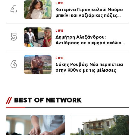
LIFE
4
Κατερίνα Γερονικολού: Μαύρο
μπικίνι και ναζιάρικες πόζες
(φωτογραφίες)
LIFE
5
Δημήτρη Αλεξάνδρου:
Αντίδραση σε αιχμηρό σχόλιο
για την Τούνη με αφορμή το
μεγάλωμα του Πάρη
LIFE
6
Σάκης Ρουβάς: Νέα περιπέτεια
στην Κύθνο με τις μέλισσες
//
BEST OF NETWORK