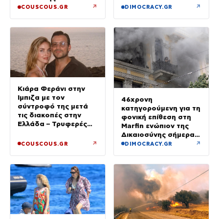
↗
↗
COUSCOUS.GR
DIMOCRACY.GR
Κιάρα Φεράνι στην
Ίμπιζα με τον
46χρονη
σύντροφό της μετά
κατηγορούμενη για τη
τις διακοπές στην
φονική επίθεση στη
Ελλάδα – Τρυφερές
Marfin ενώπιον της
στιγμές στην παραλία
Δικαιοσύνης σήμερα –
Τα στοιχεία που την
↗
↗
COUSCOUS.GR
DIMOCRACY.GR
«πρόδωσαν» και οι
ρόλοι