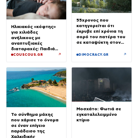
55χρονος που
κατηγορείται ότι
Ηλικιακός «κόφτης»
έκρυβε επί χρόνια τη
για χιλιάδες
σορό του πατέρα του
ανήλικους με
σε καταψύκτη στον
αναπτυξιακές
ανακριτή – Τα πρώτα
διαταραχές: Παιδιά
του λόγια στους
ενός κατώτερου θεού
↗
↗
COUSCOUS.GR
DIMOCRACY.GR
αστυνομικούς
Μοσχάτο: Φωτιά σε
εγκαταλελειμμένο
Το σύνθημα μάχης
κτίριο
που χάρισε το όνομα
σε έναν επίγειο
παράδεισο της
Χαλκιδικής