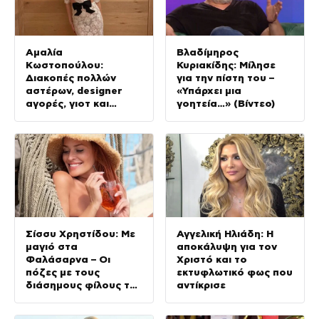
Αμαλία
Βλαδίμηρος
Κωστοπούλου:
Κυριακίδης: Μίλησε
Διακοπές πολλών
για την πίστη του –
αστέρων, designer
«Υπάρχει μια
αγορές, γιοτ και
γοητεία…» (Βίντεο)
κατακόκκινο μπικίνι
(φωτογραφίες)
Σίσσυ Χρηστίδου: Με
Αγγελική Ηλιάδη: Η
μαγιό στα
αποκάλυψη για τον
Φαλάσαρνα – Οι
Χριστό και το
πόζες με τους
εκτυφλωτικό φως που
διάσημους φίλους της
αντίκρισε
(φωτογραφίες &
βίντεο)