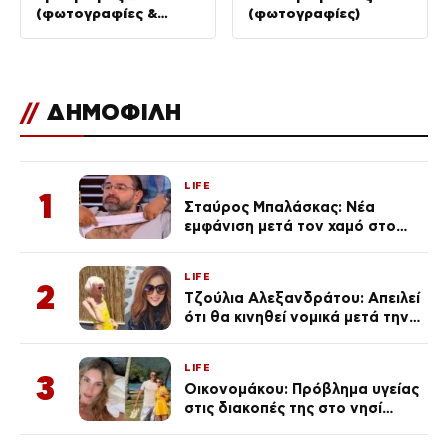
(φωτογραφίες &
(φωτογραφίες)
Βίντεο)
//
ΔΗΜΟΦΙΛΗ
LIFE
1
Σταύρος Μπαλάσκας: Νέα
εμφάνιση μετά τον χαμό στο
«Πρωινό» (Φωτογραφία)
LIFE
2
Τζούλια Αλεξανδράτου: Απειλεί
ότι θα κινηθεί νομικά μετά την
ανάρτηση της Δημουλίδου
LIFE
3
Οικονομάκου: Πρόβλημα υγείας
στις διακοπές της στο νησί
Μπόρα Μπόρα – «Έσκασε όλη η
κούραση του χειμώνα»