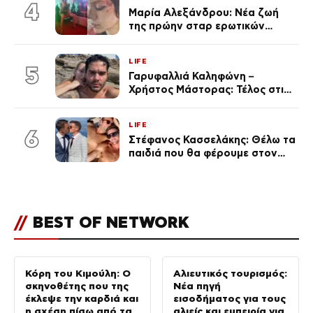
ποια είσαι σοκαρίστικα»
4
Μαρία Αλεξάνδρου: Νέα ζωή
της πρώην σταρ ερωτικών
ταινιών, μητέρα ενός παιδιού με
σύντροφο επιχειρηματία
LIFE
(Φωτογραφίες)
5
Γαρυφαλλιά Καληφώνη –
Χρήστος Μάστορας: Τέλος στις
φήμες χωρισμού, όλη η αλήθεια
για τη σχέση τους
LIFE
6
Στέφανος Κασσελάκης: Θέλω τα
παιδιά που θα φέρουμε στον
κόσμο να… – Αποκάλυψη για την
οικογένεια με τον Τάιλερ
//
BEST OF NETWORK
Κόρη του Κιμούλη: Ο
Αλιευτικός τουρισμός:
σκηνοθέτης που της
Νέα πηγή
έκλεψε την καρδιά και
εισοδήματος για τους
η σχέση πίσω από τα
αλιείς και εμπειρία για