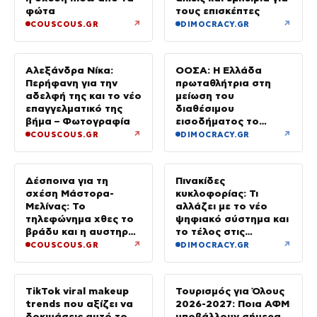
φώτα
τους επισκέπτες
↗
↗
COUSCOUS.GR
DIMOCRACY.GR
Αλεξάνδρα Νίκα:
ΟΟΣΑ: Η Ελλάδα
Περήφανη για την
πρωταθλήτρια στη
αδελφή της και το νέο
μείωση του
επαγγελματικό της
διαθέσιμου
βήμα – Φωτογραφία
εισοδήματος το
πρώτο τρίμηνο του
↗
↗
COUSCOUS.GR
DIMOCRACY.GR
2026
Δέσποινα για τη
Πινακίδες
σχέση Μάστορα-
κυκλοφορίας: Τι
Μελίνας: Το
αλλάζει με το νέο
τηλεφώνημα χθες το
ψηφιακό σύστημα και
βράδυ και η αυστηρή
το τέλος στις
προειδοποίηση
καθυστερήσεις
↗
↗
COUSCOUS.GR
DIMOCRACY.GR
TikTok viral makeup
Τουρισμός για Όλους
trends που αξίζει να
2026-2027: Ποια ΑΦΜ
δοκιμάσεις αυτό το
υποβάλλουν σήμερα