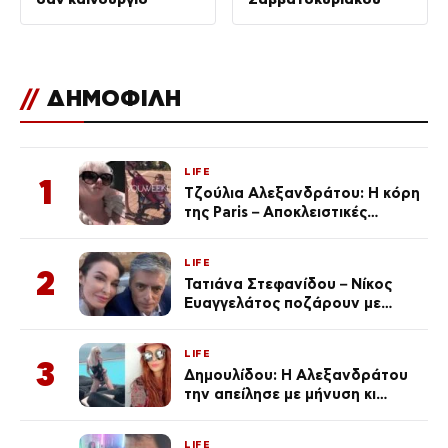
//
ΔΗΜΟΦΙΛΗ
LIFE
1
Τζούλια Αλεξανδράτου: Η κόρη
της Paris – Αποκλειστικές
φωτογραφίες
LIFE
2
Τατιάνα Στεφανίδου – Νίκος
Ευαγγελάτος ποζάρουν με
μαγιό σε παραλία στην
Κεφαλονιά
LIFE
3
Δημουλίδου: Η Αλεξανδράτου
την απείλησε με μήνυση κι
εκείνη απαντά – «Δεν σε
αναγνώρισα, όταν κατάλαβα
LIFE