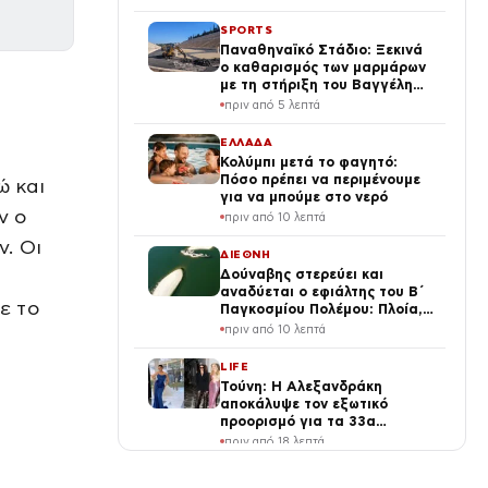
Σένγκεν
SPORTS
Παναθηναϊκό Στάδιο: Ξεκινά
ο καθαρισμός των μαρμάρων
με τη στήριξη του Βαγγέλη
Μαρινάκη
πριν από 5 λεπτά
ν
ΕΛΛΑΔΑ
Κολύμπι μετά το φαγητό:
Πόσο πρέπει να περιμένουμε
ώ και
για να μπούμε στο νερό
ν ο
πριν από 10 λεπτά
ν. Οι
ΔΙΕΘΝΗ
Δούναβης στερεύει και
αναδύεται ο εφιάλτης του Β΄
ε το
Παγκοσμίου Πολέμου: Πλοία,
στρατιωτική μοτοσικλέτα και
πριν από 10 λεπτά
βόμβα 700 κιλών
LIFE
Τούνη: Η Αλεξανδράκη
αποκάλυψε τον εξωτικό
προορισμό για τα 33α
γενέθλιά της – Της ευχήθηκε
πριν από 18 λεπτά
πρώτη
MEDIA