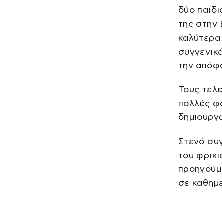
δύο παιδι
της στην 
καλύτερα 
συγγενικά
την απόφ
Τους τελε
πολλές φ
δημιουργώ
Στενό συγ
του φρικι
προηγούμε
σε καθημε