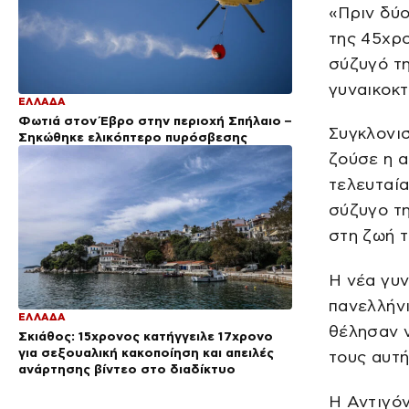
«Πριν δύο
της 45χρ
σύζυγό τη
γυναικοκτ
ΕΛΛΑΔΑ
Φωτιά στον Έβρο στην περιοχή Σπήλαιο –
Συγκλονισ
Σηκώθηκε ελικόπτερο πυρόσβεσης
ζούσε η α
τελευταία
σύζυγο τη
στη ζωή τ
Η νέα γυν
πανελλήνι
ΕΛΛΑΔΑ
θέλησαν 
Σκιάθος: 15χρονος κατήγγειλε 17χρονο
για σεξουαλική κακοποίηση και απειλές
τους αυτή
ανάρτησης βίντεο στο διαδίκτυο
Η Αντιγόν