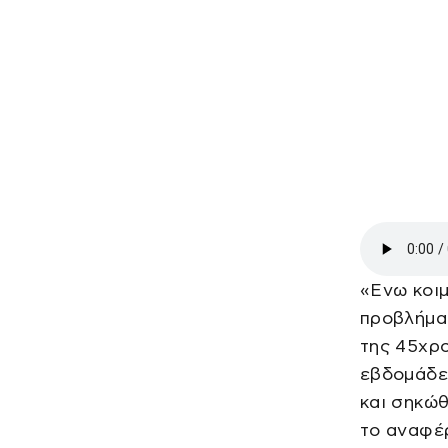
«Ενω κοιμ
προβλήματ
της 45χρο
εβδομάδες
και σηκώθ
το αναφέρ