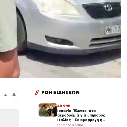
//
ΡΟΗ ΕΙΔΗΣΕΩΝ
Α
Α
ΔΙΕΘΝΗ
Ισπανία: Έλεγχοι στα
αεροδρόμια για υπηκόους
Ιταλίας – Σε εφαρμογή η
αναστολή της Συνθήκης
πριν από 3 λεπτά