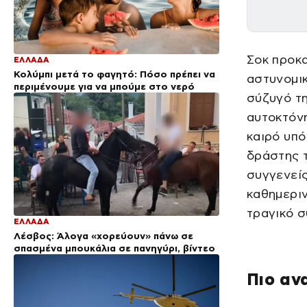
Σοκ προκα
ΕΛΛΑΔΑ
Κολύμπι μετά το φαγητό: Πόσο πρέπει να
αστυνομικ
περιμένουμε για να μπούμε στο νερό
σύζυγό τη
αυτοκτόνη
καιρό υπό
δράστης τ
συγγενείς
καθημεριν
τραγικό σ
ΕΛΛΑΔΑ
Λέσβος: Άλογα «χορεύουν» πάνω σε
σπασμένα μπουκάλια σε πανηγύρι, βίντεο
Πιο αν