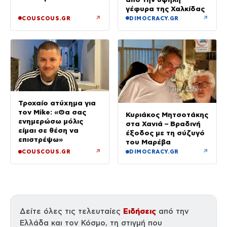
κόσμου»
γέφυρα της Χαλκίδας
↗
↗
COUSCOUS.GR
DIMOCRACY.GR
Τροχαίο ατύχημα για
τον Mike: «Θα σας
Κυριάκος Μητσοτάκης
ενημερώσω μόλις
στα Χανιά – Βραδινή
είμαι σε θέση να
έξοδος με τη σύζυγό
επιστρέψω»
του Μαρέβα
↗
↗
COUSCOUS.GR
DIMOCRACY.GR
Ειδήσεις
Δείτε όλες τις τελευταίες
από την
Ελλάδα και τον Κόσμο, τη στιγμή που