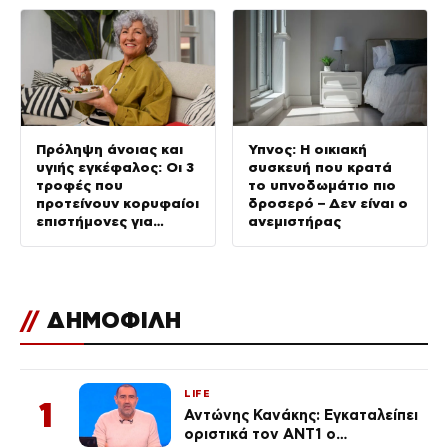
Πρόληψη άνοιας και
Ύπνος: Η οικιακή
υγιής εγκέφαλος: Οι 3
συσκευή που κρατά
τροφές που
το υπνοδωμάτιο πιο
προτείνουν κορυφαίοι
δροσερό – Δεν είναι ο
επιστήμονες για
ανεμιστήρας
καλύτερη διάθεση
//
ΔΗΜΟΦΙΛΗ
LIFE
1
Αντώνης Κανάκης: Εγκαταλείπει
οριστικά τον ΑΝΤ1 ο