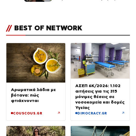
αντιδράσεων για την ανάρτηση
για την τραγωδία στην
Ηλιούπολη
//
BEST OF NETWORK
ΑΣΕΠ 6Κ/2026: 1.102
Αρωματικά λάδια με
αιτήσεις για τις 315
βότανα: πώς
μόνιμες θέσεις σε
φτιάχνονται
νοσοκομεία και δομές
Υγείας
↗
↗
COUSCOUS.GR
DIMOCRACY.GR