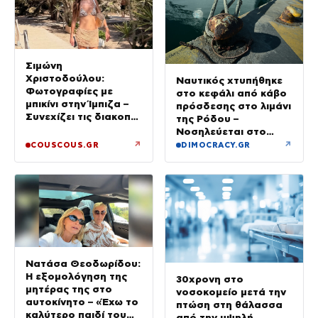
Σιμώνη
Χριστοδούλου:
Ναυτικός χτυπήθηκε
Φωτογραφίες με
στο κεφάλι από κάβο
μπικίνι στην Ίμπιζα –
πρόσδεσης στο λιμάνι
Συνεχίζει τις διακοπές
της Ρόδου –
της με τον σύζυγό
Νοσηλεύεται στο
της, Αντρέα Γεωργίου
νοσοκομείο
↗
↗
COUSCOUS.GR
DIMOCRACY.GR
Νατάσα Θεοδωρίδου:
Η εξομολόγηση της
30χρονη στο
μητέρας της στο
νοσοκομείο μετά την
αυτοκίνητο – «Έχω το
πτώση στη θάλασσα
καλύτερο παιδί του
από την υψηλή