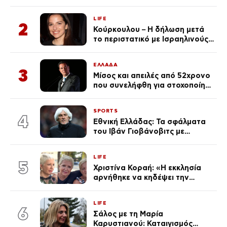
αγαπημένος παρουσιαστής
LIFE
2
Κούρκουλου – Η δήλωση μετά
το περιστατικό με Ισραηλινούς:
«Φερθήκατε σαν
κακομαθημένο
ΕΛΛΑΔΑ
πλουσιοκόριτσο»
3
Μίσος και απειλές από 52χρονο
που συνελήφθη για στοχοποίηση
του Άδωνι Γεωργιάδη –
Οραματιζόταν μέρες Νεπάλ
SPORTS
στην Ελλάδα
4
Εθνική Ελλάδας: Τα σφάλματα
του Ιβάν Γιοβάνοβιτς με
Τζολάκη, Μουζακίτη, Παυλίδη
και Κωνσταντέλια «κλειδί» στον
LIFE
αποκλεισμό από το Μουντιάλ
5
Χριστίνα Κοραή: «Η εκκλησία
αρνήθηκε να κηδέψει την
αδερφή μου, που χάρισε 4
ζωές»
LIFE
6
Σάλος με τη Μαρία
Καρυστιανού: Καταιγισμός