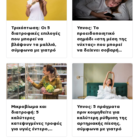
Τριχόπτωση: Οι 5
Ύπνος: Το
διατροφικές επιλογές
προειδοποιητικό
που μπορεί να
σημάδι «στη μέση της
βλάψουν τα μαλλιά,
νύχτας» που μπορεί
σύμφωνα με γιατρό
να δείχνει σοβαρή
πάθηση, σύμφωνα με
γιατρό
Μικροβίωμα και
Ύπνος: 5 πράγματα
διατροφή: 5
πριν κοιμηθείτε για
καλύτερες
καλύτερη ρύθμιση της
κατεψυγμένες τροφές
αρτηριακής πίεσης,
για υγιές έντερο,
σύμφωνα με γιατρό
σύμφωνα με ειδικούς