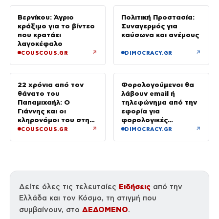
Βερνίκου: Άγριο
Πολιτική Προστασία:
κράξιμο για το βίντεο
Συναγερμός για
που κρατάει
καύσωνα και ανέμους
λαγοκέφαλο
↗
↗
COUSCOUS.GR
DIMOCRACY.GR
22 χρόνια από τον
Φορολογούμενοι θα
θάνατο του
λάβουν email ή
Παπαμιχαήλ: Ο
τηλεφώνημα από την
Γιάννης και οι
εφορία για
κληρονόμοι του στη
φορολογικές
διαθήκη
εκκρεμότητες
↗
↗
COUSCOUS.GR
DIMOCRACY.GR
Ειδήσεις
Δείτε όλες τις τελευταίες
από την
Ελλάδα και τον Κόσμο, τη στιγμή που
ΔΕΔΟΜΕΝΟ
συμβαίνουν, στο
.