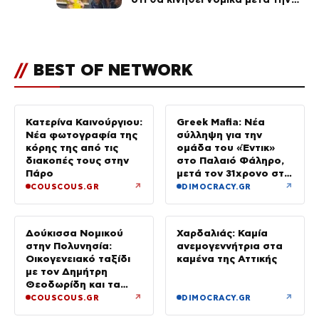
ανάρτηση της Δημουλίδου
//
BEST OF NETWORK
Κατερίνα Καινούργιου:
Greek Mafia: Νέα
Νέα φωτογραφία της
σύλληψη για την
κόρης της από τις
ομάδα του «Έντικ»
διακοπές τους στην
στο Παλαιό Φάληρο,
Πάρο
μετά τον 31χρονο στη
Γερμανία
↗
↗
COUSCOUS.GR
DIMOCRACY.GR
Δούκισσα Νομικού
Χαρδαλιάς: Καμία
στην Πολυνησία:
ανεμογεννήτρια στα
Οικογενειακό ταξίδι
καμένα της Αττικής
με τον Δημήτρη
Θεοδωρίδη και τα
παιδιά τους
↗
↗
COUSCOUS.GR
DIMOCRACY.GR