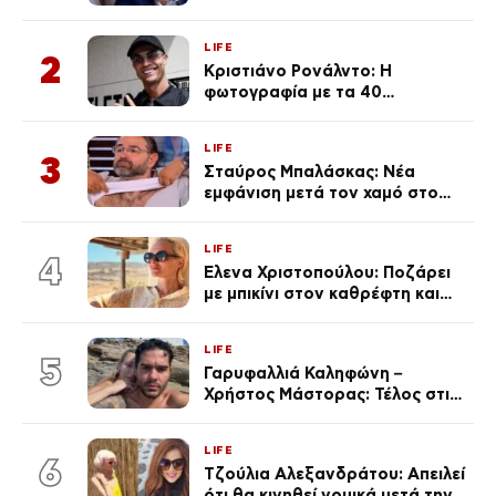
μαγιό σε παραλία στην
Κεφαλονιά
LIFE
2
Κριστιάνο Ρονάλντο: Η
φωτογραφία με τα 40
πανάκριβα αυτοκίνητα στο
γκαράζ του ξεπέρασε τα 20,7
LIFE
εκ. likes
3
Σταύρος Μπαλάσκας: Νέα
εμφάνιση μετά τον χαμό στο
«Πρωινό» (Φωτογραφία)
LIFE
4
Έλενα Χριστοπούλου: Ποζάρει
με μπικίνι στον καθρέφτη και
εντυπωσιάζει – «Χάνουμε
τουλάχιστον 25 κιλά η
LIFE
καθεμία…» (Βίντεο)
5
Γαρυφαλλιά Καληφώνη –
Χρήστος Μάστορας: Τέλος στις
φήμες χωρισμού, όλη η αλήθεια
για τη σχέση τους
LIFE
6
Τζούλια Αλεξανδράτου: Απειλεί
ότι θα κινηθεί νομικά μετά την