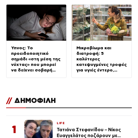
Ύπνος: Το
Μικροβίωμα και
προειδοποιητικό
διατροφή: 5
σημάδι «στη μέση της
καλύτερες
νύχτας» που μπορεί
κατεψυγμένες τροφές
να δείχνει σοβαρή
για υγιές έντερο,
πάθηση, σύμφωνα με
σύμφωνα με ειδικούς
γιατρό
//
ΔΗΜΟΦΙΛΗ
LIFE
1
Τατιάνα Στεφανίδου – Νίκος
Ευαγγελάτος ποζάρουν με