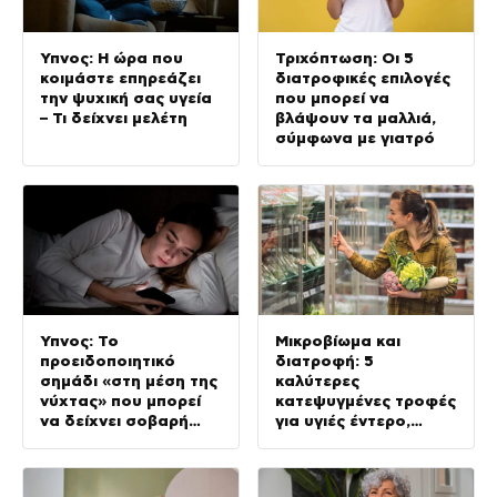
Ύπνος: Η ώρα που
Τριχόπτωση: Οι 5
κοιμάστε επηρεάζει
διατροφικές επιλογές
την ψυχική σας υγεία
που μπορεί να
– Τι δείχνει μελέτη
βλάψουν τα μαλλιά,
σύμφωνα με γιατρό
Ύπνος: Το
Μικροβίωμα και
προειδοποιητικό
διατροφή: 5
σημάδι «στη μέση της
καλύτερες
νύχτας» που μπορεί
κατεψυγμένες τροφές
να δείχνει σοβαρή
για υγιές έντερο,
πάθηση, σύμφωνα με
σύμφωνα με ειδικούς
γιατρό