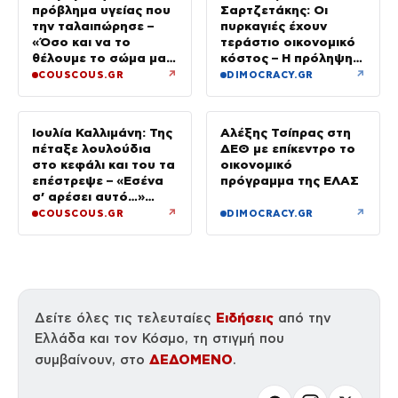
πρόβλημα υγείας που
Σαρτζετάκης: Οι
την ταλαιπώρησε –
πυρκαγιές έχουν
«Όσο και να το
τεράστιο οικονομικό
θέλουμε το σώμα μας
κόστος – Η πρόληψη
φωνάζει “όχι”»
κοστίζει λιγότερο από
↗
↗
COUSCOUS.GR
DIMOCRACY.GR
την αποκατάσταση
Ιουλία Καλλιμάνη: Της
Αλέξης Τσίπρας στη
πέταξε λουλούδια
ΔΕΘ με επίκεντρο το
στο κεφάλι και του τα
οικονομικό
επέστρεψε – «Εσένα
πρόγραμμα της ΕΛΑΣ
σ’ αρέσει αυτό…»
(βίντεο)
↗
↗
COUSCOUS.GR
DIMOCRACY.GR
Ειδήσεις
Δείτε όλες τις τελευταίες
από την
Ελλάδα και τον Κόσμο, τη στιγμή που
ΔΕΔΟΜΕΝΟ
συμβαίνουν, στο
.