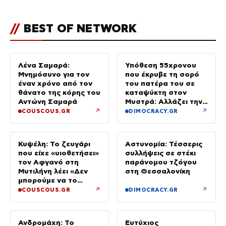
//
BEST OF NETWORK
Λένα Σαμαρά:
Υπόθεση 55χρονου
Μνημόσυνο για τον
που έκρυβε τη σορό
έναν χρόνο από τον
του πατέρα του σε
θάνατο της κόρης του
καταψύκτη στον
Αντώνη Σαμαρά
Μυστρά: Αλλάζει την
υπερασπιστική του
↗
↗
COUSCOUS.GR
DIMOCRACY.GR
γραμμή
Κυψέλη: Το ζευγάρι
Αστυνομία: Τέσσερις
που είχε «υιοθετήσει»
συλλήψεις σε στέκι
τον Αφγανό στη
παράνομου τζόγου
Μυτιλήνη λέει «Δεν
στη Θεσσαλονίκη
μπορούμε να το
πιστέψουμε»
↗
↗
COUSCOUS.GR
DIMOCRACY.GR
Ανδρομάχη: Το
Ευτύχιος