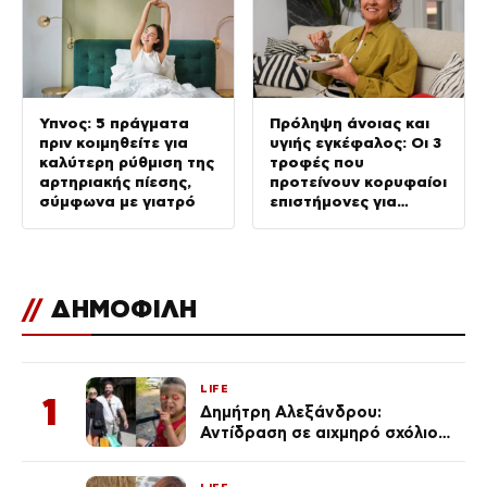
Ύπνος: 5 πράγματα
Πρόληψη άνοιας και
πριν κοιμηθείτε για
υγιής εγκέφαλος: Οι 3
καλύτερη ρύθμιση της
τροφές που
αρτηριακής πίεσης,
προτείνουν κορυφαίοι
σύμφωνα με γιατρό
επιστήμονες για
καλύτερη διάθεση
//
ΔΗΜΟΦΙΛΗ
LIFE
1
Δημήτρη Αλεξάνδρου:
Αντίδραση σε αιχμηρό σχόλιο
για την Τούνη με αφορμή το
μεγάλωμα του Πάρη