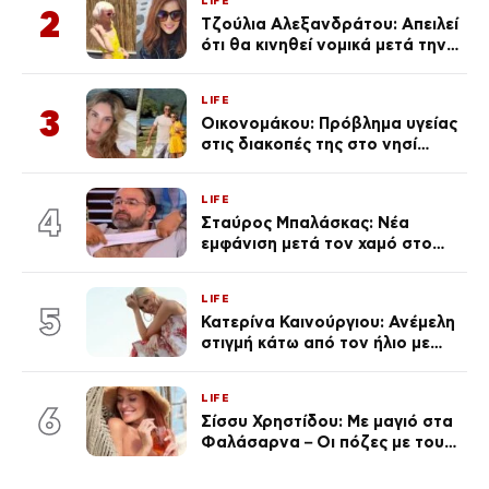
LIFE
2
Τζούλια Αλεξανδράτου: Απειλεί
ότι θα κινηθεί νομικά μετά την
ανάρτηση της Δημουλίδου
LIFE
3
Οικονομάκου: Πρόβλημα υγείας
στις διακοπές της στο νησί
Μπόρα Μπόρα – «Έσκασε όλη η
κούραση του χειμώνα»
LIFE
4
Σταύρος Μπαλάσκας: Νέα
εμφάνιση μετά τον χαμό στο
«Πρωινό» (Φωτογραφία)
LIFE
5
Κατερίνα Καινούργιου: Ανέμελη
στιγμή κάτω από τον ήλιο με
τους followers της
(φωτογραφία)
LIFE
6
Σίσσυ Χρηστίδου: Με μαγιό στα
Φαλάσαρνα – Οι πόζες με τους
διάσημους φίλους της
(φωτογραφίες & βίντεο)