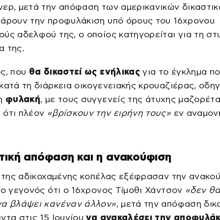
νερ, μετά την απόφαση των αμερικανικών δικαστι
 άρουν την προφυλάκιση υπό όρους του 16χρονου
ύς αδελφού της, ο οποίος κατηγορείται για τη στ
α της.
ος, που
θα δικαστεί ως ενήλικας
για το έγκλημα π
κατά τη διάρκεια οικογενειακής κρουαζιέρας, οδη
τη
φυλακή
, με τους συγγενείς της άτυχης μαζορέτ
 ότι πλέον
«βρίσκουν την ειρήνη τους»
εν αναμον
τική απόφαση και η ανακούφιση
ι της αδικοχαμένης κοπέλας εξέφρασαν την ανακο
το γεγονός ότι ο 16χρονος Τίμοθι Χάντσον
«δεν θα
να βλάψει κανέναν άλλον»
, μετά την απόφαση δικ
ντα στις 15 Ιουνίου
να ανακαλέσει την αποφυλάκ