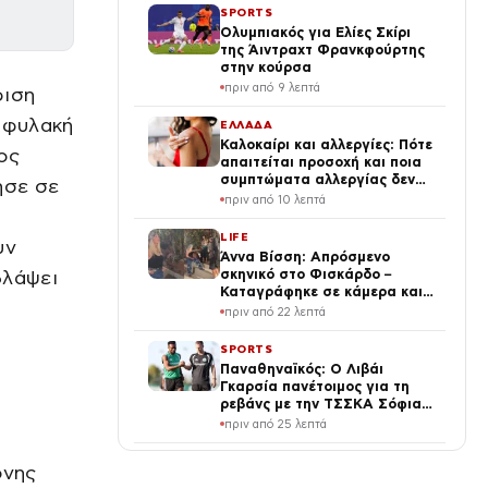
SPORTS
Ολυμπιακός για Ελίες Σκίρι
της Άιντραχτ Φρανκφούρτης
στην κούρσα
πριν από 9 λεπτά
φιση
η φυλακή
ΕΛΛΑΔΑ
Καλοκαίρι και αλλεργίες: Πότε
ος
απαιτείται προσοχή και ποια
συμπτώματα αλλεργίας δεν
ησε σε
πρέπει να αγνοούμε
πριν από 10 λεπτά
LIFE
υν
Άννα Βίσση: Απρόσμενο
βλάψει
σκηνικό στο Φισκάρδο –
Καταγράφηκε σε κάμερα και
το βίντεο κυκλοφορεί στο
πριν από 22 λεπτά
διαδίκτυο
SPORTS
Παναθηναϊκός: Ο Λιβάι
Γκαρσία πανέτοιμος για τη
ρεβάνς με την ΤΣΣΚΑ Σόφιας
1948
πριν από 25 λεπτά
ΔΙΕΘΝΗ
ονης
Μακελειό από ρωσικά