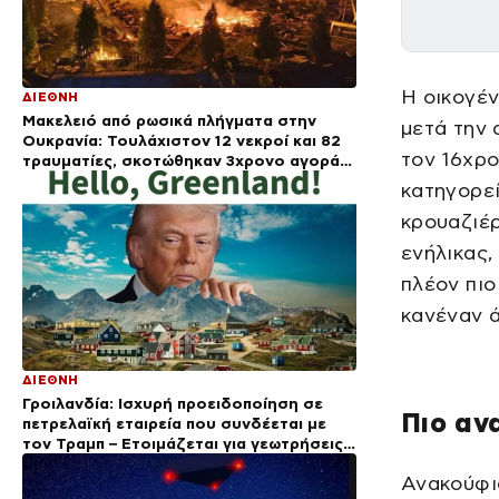
Η οικογέ
ΔΙΕΘΝΗ
Μακελειό από ρωσικά πλήγματα στην
μετά την 
Ουκρανία: Τουλάχιστον 12 νεκροί και 82
τον 16χρο
τραυματίες, σκοτώθηκαν 3χρονο αγοράκι
και οι παππούδες του
κατηγορεί
κρουαζιέρ
ενήλικας,
πλέον πιο
κανέναν ά
ΔΙΕΘΝΗ
Γροιλανδία: Ισχυρή προειδοποίηση σε
Πιο αν
πετρελαϊκή εταιρεία που συνδέεται με
τον Τραμπ – Ετοιμάζεται για γεωτρήσεις
χωρίς άδεια
Ανακούφισ