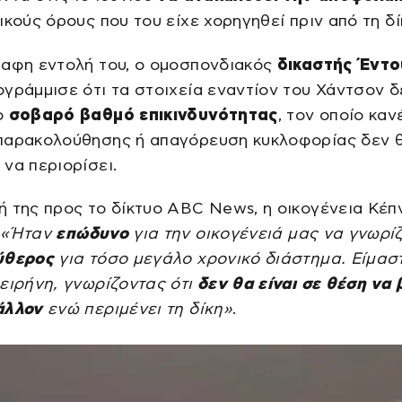
ικούς όρους που του είχε χορηγηθεί πριν από τη δί
ραφη εντολή του, ο ομοσπονδιακός
δικαστής Έντο
γράμμισε ότι τα στοιχεία εναντίον του Χάντσον δ
ο
σοβαρό βαθμό επικινδυνότητας
, τον οποίο καν
παρακολούθησης ή απαγόρευση κυκλοφορίας δεν 
να περιορίσει.
 της προς το δίκτυο ABC News, η οικογένεια Κέπ
:
«Ήταν
επώδυνο
για την οικογένειά μας να γνωρί
ύθερος
για τόσο μεγάλο χρονικό διάστημα. Είμασ
ειρήνη, γνωρίζοντας ότι
δεν θα είναι σε θέση να 
άλλον
ενώ περιμένει τη δίκη»
.