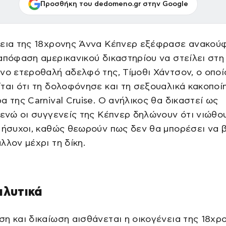
Προσθήκη του dedomeno.gr στην Google
νεια της 18χρονης Άννα Κέπνερ εξέφρασε ανακού
απόφαση αμερικανικού δικαστηρίου να στείλει στ
νο ετεροθαλή αδελφό της, Τίμοθι Χάντσον, ο οποί
ται ότι τη δολοφόνησε και τη σεξουαλικά κακοποί
α της Carnival Cruise. Ο ανήλικος θα δικαστεί ως
 ενώ οι συγγενείς της Κέπνερ δηλώνουν ότι νιώθο
 ήσυχοι, καθώς θεωρούν πως δεν θα μπορέσει να 
λλον μέχρι τη δίκη.
αλυτικά
η και δικαίωση αισθάνεται η οικογένεια της 18χρ