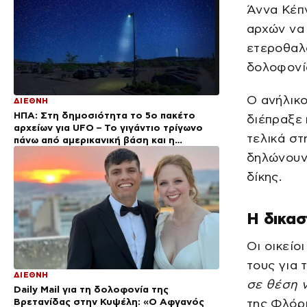
Άννα Κέπ
αρχών να
ετεροθαλο
δολοφονί
Ο ανήλικ
ΔΙΕΘΝΗ
ΗΠΑ: Στη δημοσιότητα το 5ο πακέτο
διέπραξε 
αρχείων για UFO – Το γιγάντιο τρίγωνο
τελικά σ
πάνω από αμερικανική βάση και η
μεταλλική σφαίρα
δηλώνουν
δίκης.
Η δικασ
Οι οικείο
τους για 
ΔΙΕΘΝΗ
σε θέση 
Daily Mail για τη δολοφονία της
Βρετανίδας στην Κυψέλη: «Ο Αφγανός
της Φλόρι