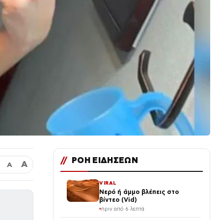
//
ΡΟΗ ΕΙΔΗΣΕΩΝ
Α
Α
VIRAL
Νερό ή άμμο βλέπεις στο
βίντεο (Vid)
πριν από 6 λεπτά