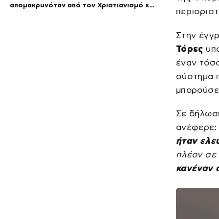
απομακρυνόταν από τον Χριστιανισμό και
περιοριστ
συμπεριφερόταν σαν ελεύθερος άνδρας»
Στην έγγ
Τόρες
υπο
έναν τόσ
σύστημα 
μπορούσε 
Σε δήλωσή
ανέφερε
ήταν ελε
πλέον σε 
κανέναν 