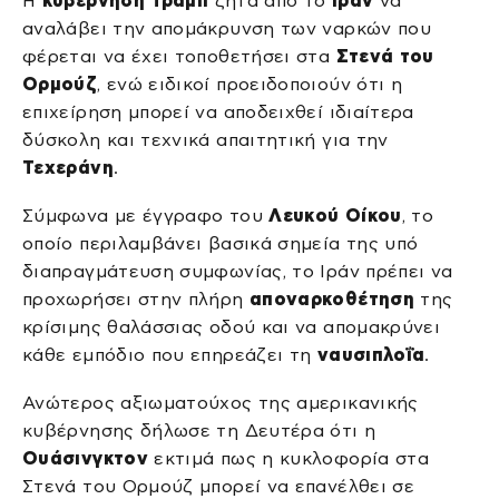
Η
κυβέρνηση Τραμπ
ζητά από το
Ιράν
να
αναλάβει την απομάκρυνση των ναρκών που
φέρεται να έχει τοποθετήσει στα
Στενά του
Ορμούζ
, ενώ ειδικοί προειδοποιούν ότι η
επιχείρηση μπορεί να αποδειχθεί ιδιαίτερα
δύσκολη και τεχνικά απαιτητική για την
Τεχεράνη
.
Σύμφωνα με έγγραφο του
Λευκού Οίκου
, το
οποίο περιλαμβάνει βασικά σημεία της υπό
διαπραγμάτευση συμφωνίας, το Ιράν πρέπει να
προχωρήσει στην πλήρη
αποναρκοθέτηση
της
κρίσιμης θαλάσσιας οδού και να απομακρύνει
κάθε εμπόδιο που επηρεάζει τη
ναυσιπλοΐα
.
Ανώτερος αξιωματούχος της αμερικανικής
κυβέρνησης δήλωσε τη Δευτέρα ότι η
Ουάσινγκτον
εκτιμά πως η κυκλοφορία στα
Στενά του Ορμούζ μπορεί να επανέλθει σε