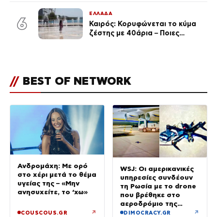
Σαμαράς και η σύζυγός του
ΕΛΛΑΔΑ
6
Καιρός: Κορυφώνεται το κύμα
ζέστης με 40άρια – Ποιες
περιοχές βρίσκονται στο
επίκεντρο και μέχρι πότε θα
κρατήσουν τα μελτέμια
//
BEST OF NETWORK
Ανδρομάχη: Με ορό
WSJ: Οι αμερικανικές
στο χέρι μετά το θέμα
υπηρεσίες συνδέουν
υγείας της – «Μην
τη Ρωσία με το drone
ανησυχείτε, το ‘χω»
που βρέθηκε στο
αεροδρόμιο της
Λειψίας
↗
↗
COUSCOUS.GR
DIMOCRACY.GR