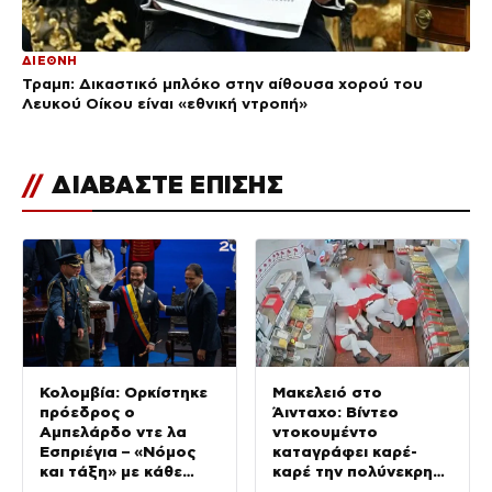
ΔΙΕΘΝΗ
Τραμπ: Δικαστικό μπλόκο στην αίθουσα χορού του
Λευκού Οίκου είναι «εθνική ντροπή»
//
ΔΙΑΒΑΣΤΕ ΕΠΙΣΗΣ
Κολομβία: Ορκίστηκε
Μακελειό στο
πρόεδρος ο
Άινταχο: Βίντεο
Αμπελάρδο ντε λα
ντοκουμέντο
Εσπριέγια – «Νόμος
καταγράφει καρέ-
και τάξη» με κάθε
καρέ την πολύνεκρη
κόστος
επίθεση του