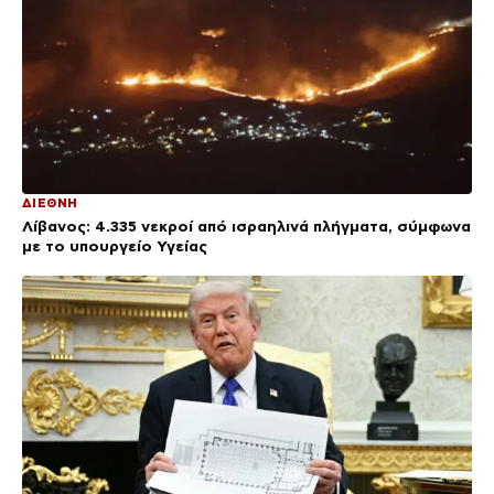
ΔΙΕΘΝΗ
Λίβανος: 4.335 νεκροί από ισραηλινά πλήγματα, σύμφωνα
με το υπουργείο Υγείας