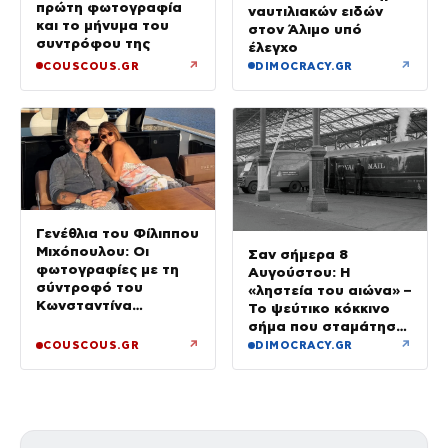
πρώτη φωτογραφία
ναυτιλιακών ειδών
και το μήνυμα του
στον Άλιμο υπό
συντρόφου της
έλεγχο
↗
↗
COUSCOUS.GR
DIMOCRACY.GR
Γενέθλια του Φίλιππου
Μιχόπουλου: Οι
Σαν σήμερα 8
φωτογραφίες με τη
Αυγούστου: Η
σύντροφό του
«ληστεία του αιώνα» –
Κωνσταντίνα
Το ψεύτικο κόκκινο
Ευρυπίδου και το
σήμα που σταμάτησε
δημόσιο «Σ’ αγαπώ»
τρένο με 2,6 εκατ.
↗
↗
COUSCOUS.GR
DIMOCRACY.GR
λίρες