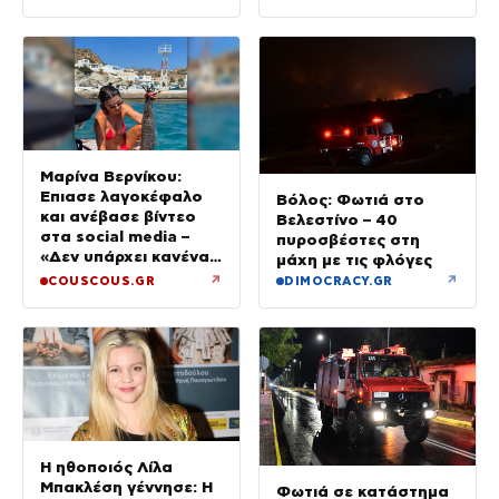
Μαρίνα Βερνίκου:
Έπιασε λαγοκέφαλο
Βόλος: Φωτιά στο
και ανέβασε βίντεο
Βελεστίνο – 40
στα social media –
πυροσβέστες στη
«Δεν υπάρχει κανένας
μάχη με τις φλόγες
λόγος να φοβόμαστε»
↗
↗
COUSCOUS.GR
DIMOCRACY.GR
Η ηθοποιός Λίλα
Μπακλέση γέννησε: Η
Φωτιά σε κατάστημα