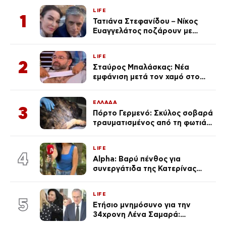
LIFE
1
Τατιάνα Στεφανίδου – Νίκος
Ευαγγελάτος ποζάρουν με
μαγιό σε παραλία στην
Κεφαλονιά
LIFE
2
Σταύρος Μπαλάσκας: Νέα
εμφάνιση μετά τον χαμό στο
«Πρωινό» (Φωτογραφία)
ΕΛΛΑΔΑ
3
Πόρτο Γερμενό: Σκύλος σοβαρά
τραυματισμένος από τη φωτιά
επέστρεψε στο σπίτι που τον
φρόντιζαν
LIFE
4
Alpha: Βαρύ πένθος για
συνεργάτιδα της Κατερίνας
Καινούργιου – «Κουράστηκες
πολύ… Απόψε είσαι στα χέρια
LIFE
του Θεού»
5
Ετήσιο μνημόσυνο για την
34χρονη Λένα Σαμαρά:
Συγκινημένοι ο Αντώνης