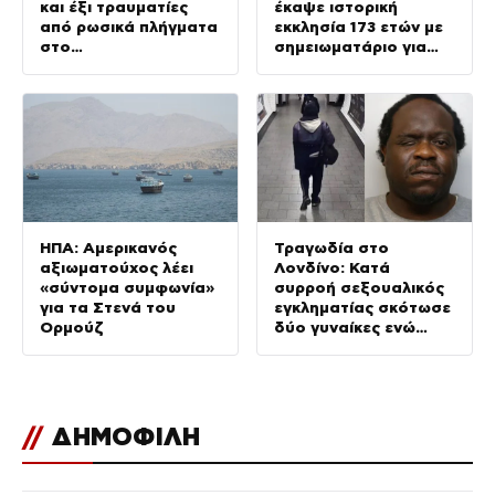
και έξι τραυματίες
έκαψε ιστορική
από ρωσικά πλήγματα
εκκλησία 173 ετών με
στο
σημειωματάριο για
Ντνιπροπετρόφσκ
δολοφονίες και βία
ΗΠΑ: Αμερικανός
Τραγωδία στο
αξιωματούχος λέει
Λονδίνο: Κατά
«σύντομα συμφωνία»
συρροή σεξουαλικός
για τα Στενά του
εγκληματίας σκότωσε
Ορμούζ
δύο γυναίκες ενώ
ήταν ελεύθερος με
εγγύηση – Τα λάθη της
αστυνομίας
//
ΔΗΜΟΦΙΛΗ