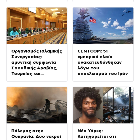
24χρονου
Οργανισμός Ισλαμικής
CENTCOM: 51
Συνεργασίας:
εμπορικά πλοία
αμυντική συμφωνία
ανακατευθύνθηκαν
Σαουδικής Αραβίας,
λόγω του
Τουρκίας και
αποκλεισμού του Ιράν
Πακιστάν ως
«πυλώνας ασφάλειας»
Πόλεμος στην
Νέα Υόρκη:
Ουκρανία: Δύο νεκροί
Κατηγορείται ότι